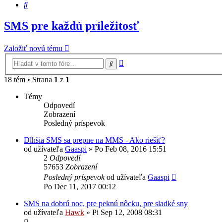
Hľadať
SMS pre každú príležitosť
Založiť novú tému
Rozšírené
Hľadať
vyhľadávanie
18 tém • Strana
1
z
1
Témy
Odpovedí
Zobrazení
Posledný príspevok
Dlhšia SMS sa prepne na MMS - Ako riešiť?
od užívateľa
Gaaspi
»
Po Feb 08, 2016 15:51
2
Odpovedí
57653
Zobrazení
Posledný príspevok
od užívateľa
Gaaspi
Po Dec 11, 2017 00:12
SMS na dobrú noc, pre peknú nôcku, pre sladké sny
od užívateľa
Hawk
»
Pi Sep 12, 2008 08:31