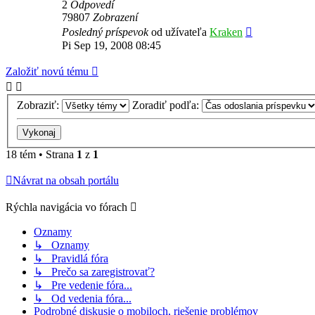
2
Odpovedí
79807
Zobrazení
Posledný príspevok
od užívateľa
Kraken
Pi Sep 19, 2008 08:45
Založiť novú tému
Zobraziť:
Zoradiť podľa:
18 tém • Strana
1
z
1
Návrat na obsah portálu
Rýchla navigácia vo fórach
Oznamy
↳ Oznamy
↳ Pravidlá fóra
↳ Prečo sa zaregistrovať?
↳ Pre vedenie fóra...
↳ Od vedenia fóra...
Podrobné diskusie o mobiloch, riešenie problémov