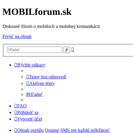
MOBILforum.sk
Diskusné fórum o mobiloch a mobilnej komunikácii
Prejsť na obsah
Rozšírené
Hľadať
vyhľadávanie
Rýchle odkazy
Temy bez odpovedí
Aktívne témy
Hľadať
FAQ
Prihlásiť sa
Vytvoriť účet
Obsah portálu
Ostatné
SMS pre každú príležitosť