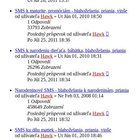
Ut Júl 26, 2011 15:37
SMS k maturite, promóciám - blahoželania, priania, vinše
od užívateľa
Hawk
»
Ut Jún 01, 2010 18:50
1
Odpovedí
33793
Zobrazení
Posledný príspevok
od užívateľa
Hawk
Po Júl 25, 2011 18:36
SMS k narodeniu dieťaťa, bábätka, blahoželania, priania
od užívateľa
Hawk
»
Ut Jún 01, 2010 18:31
1
Odpovedí
26296
Zobrazení
Posledný príspevok
od užívateľa
Hawk
Po Júl 25, 2011 18:34
Narodeninové SMS - blahoželania k narodeninám, priania
od užívateľa
Hawk
»
Ne Feb 03, 2008 01:14
1
Odpovedí
458649
Zobrazení
Posledný príspevok
od užívateľa
Hawk
Po Júl 25, 2011 18:32
SMS ku dňu matiek - blahoželania, priania, vinše
od užívateľa
Hawk
»
Ut Jún 01, 2010 18:46