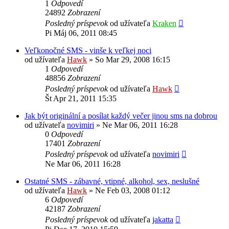
1
Odpovedí
24892
Zobrazení
Posledný príspevok
od užívateľa
Kraken
Pi Máj 06, 2011 08:45
Veľkonočné SMS - vinše k veľkej noci
od užívateľa
Hawk
»
So Mar 29, 2008 16:15
1
Odpovedí
48856
Zobrazení
Posledný príspevok
od užívateľa
Hawk
Št Apr 21, 2011 15:35
Jak být originální a posílat každý večer jinou sms na dobrou
od užívateľa
novimiri
»
Ne Mar 06, 2011 16:28
0
Odpovedí
17401
Zobrazení
Posledný príspevok
od užívateľa
novimiri
Ne Mar 06, 2011 16:28
Ostatné SMS - zábavné, vtipné, alkohol, sex, neslušné
od užívateľa
Hawk
»
Ne Feb 03, 2008 01:12
6
Odpovedí
42187
Zobrazení
Posledný príspevok
od užívateľa
jakatta