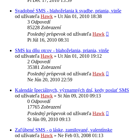
Pi Dec 17, 2010 15:59
Svadobné SMS - blahoželania k svadbe, priania, vinše
od užívateľa
Hawk
»
Ut Jún 01, 2010 18:38
3
Odpovedí
85228
Zobrazení
Posledný príspevok
od užívateľa
Hawk
Pi Júl 16, 2010 08:31
SMS ku dňu otcov - blahoželania, priania, vinše
od užívateľa
Hawk
»
Ut Jún 01, 2010 19:12
2
Odpovedí
35381
Zobrazení
Posledný príspevok
od užívateľa
Hawk
Ne Jún 20, 2010 22:59
Kalendár špeciálnych, významných dní, kedy poslať SMS
od užívateľa
Hawk
»
St Jún 09, 2010 09:13
0
Odpovedí
17765
Zobrazení
Posledný príspevok
od užívateľa
Hawk
St Jún 09, 2010 09:13
Zaľúbené SMS - o láske, zamilované, valentínske
od užívateľa
Hawk
»
Ne Feb 03, 2008 01:13