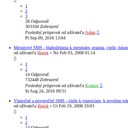
1
2
3
28
Odpovedí
303104
Zobrazení
Posledný príspevok
od užívateľa
Aslan
Pi Sep 09, 2016 13:04
Meninové SMS - blahoželania k meninám, priania, vinše, básn
od užívateľa
Hawk
»
Ne Feb 03, 2008 01:14
1
2
14
Odpovedí
732448
Zobrazení
Posledný príspevok
od užívateľa
Kraken
St Aug 24, 2016 09:51
Vianočné a novoročné SMS - vinše k vianociam, k novému ro
od užívateľa
Hawk
»
Ut Feb 19, 2008 19:03
1
2
13
Odpovedí