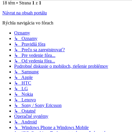
18 tém • Strana
1
z
1
Návrat na obsah portálu
Rýchla navigácia vo fórach
Oznamy
↳ Oznamy
↳ Pravidlá fóra
↳ Prečo sa zaregistrovať?
↳ Pre vedenie fóra...
↳ Od vedenia fóra...
Podrobné diskusie o mobiloch, riešenie problémov
↳ Samsung
↳ Apple
↳ HTC
↳ LG
↳ Nokia
↳ Lenovo
↳ Sony / Sony Ericsson
↳ Ostatné
Operačné systémy
↳ Android
↳ Windows Phone a Windows Mobile