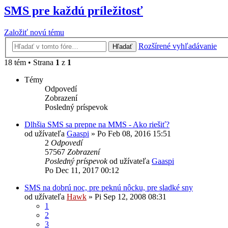
SMS pre každú príležitosť
Založiť novú tému
Rozšírené vyhľadávanie
Hľadať
18 tém • Strana
1
z
1
Témy
Odpovedí
Zobrazení
Posledný príspevok
Dlhšia SMS sa prepne na MMS - Ako riešiť?
od užívateľa
Gaaspi
»
Po Feb 08, 2016 15:51
2
Odpovedí
57567
Zobrazení
Posledný príspevok
od užívateľa
Gaaspi
Po Dec 11, 2017 00:12
SMS na dobrú noc, pre peknú nôcku, pre sladké sny
od užívateľa
Hawk
»
Pi Sep 12, 2008 08:31
1
2
3