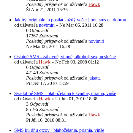
Posledný príspevok
od užívateľa
Hawk
Št Apr 21, 2011 15:35
Jak být originální a posílat každý večer jinou sms na dobrou
od užívateľa
novimiri
»
Ne Mar 06, 2011 16:28
0
Odpovedí
17367
Zobrazení
Posledný príspevok
od užívateľa
novimiri
Ne Mar 06, 2011 16:28
Ostatné SMS - zábavné, vtipné, alkohol, sex, neslušné
od užívateľa
Hawk
»
Ne Feb 03, 2008 01:12
6
Odpovedí
42149
Zobrazení
Posledný príspevok
od užívateľa
jakatta
Pi Dec 17, 2010 15:59
Svadobné SMS - blahoželania k svadbe, priania, vinše
od užívateľa
Hawk
»
Ut Jún 01, 2010 18:38
3
Odpovedí
85196
Zobrazení
Posledný príspevok
od užívateľa
Hawk
Pi Júl 16, 2010 08:31
SMS ku dňu otcov - blahoželania, priania, vinše