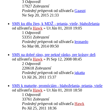
3
Odpovedí
17927
Zobrazení
Posledný príspevok
od užívateľa
Gaaspi
Ne Sep 20, 2015 21:33
SMS ku dňu žien, k MDŽ - priania, vinše, blahoželania
od užívateľa
Hawk
»
Ut Jún 01, 2010 19:05
1
Odpovedí
53351
Zobrazení
Posledný príspevok
od užívateľa
leonardo
So Mar 08, 2014 09:50
SMS na dobré ráno, pre pekné ránko, pre krásny deň
od užívateľa
Hawk
»
Pi Sep 12, 2008 08:45
2
Odpovedí
220618
Zobrazení
Posledný príspevok
od užívateľa
jakatta
Ut Júl 26, 2011 15:37
SMS k maturite, promóciám - blahoželania, priania, vinše
od užívateľa
Hawk
»
Ut Jún 01, 2010 18:50
1
Odpovedí
33761
Zobrazení
Posledný príspevok
od užívateľa
Hawk
Po Júl 25, 2011 18:36