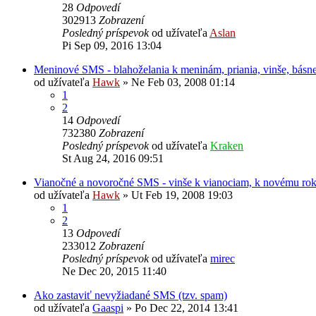
28
Odpovedí
302913
Zobrazení
Posledný príspevok
od užívateľa
Aslan
Pi Sep 09, 2016 13:04
Meninové SMS - blahoželania k meninám, priania, vinše, básn
od užívateľa
Hawk
»
Ne Feb 03, 2008 01:14
1
2
14
Odpovedí
732380
Zobrazení
Posledný príspevok
od užívateľa
Kraken
St Aug 24, 2016 09:51
Vianočné a novoročné SMS - vinše k vianociam, k novému ro
od užívateľa
Hawk
»
Ut Feb 19, 2008 19:03
1
2
13
Odpovedí
233012
Zobrazení
Posledný príspevok
od užívateľa
mirec
Ne Dec 20, 2015 11:40
Ako zastaviť nevyžiadané SMS (tzv. spam)
od užívateľa
Gaaspi
»
Po Dec 22, 2014 13:41