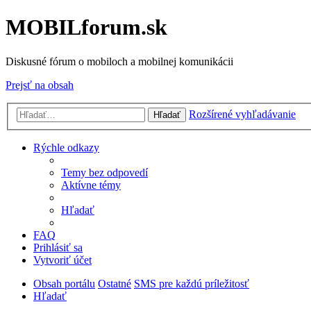
MOBILforum.sk
Diskusné fórum o mobiloch a mobilnej komunikácii
Prejsť na obsah
Rozšírené vyhľadávanie
Hľadať
Rýchle odkazy
Temy bez odpovedí
Aktívne témy
Hľadať
FAQ
Prihlásiť sa
Vytvoriť účet
Obsah portálu
Ostatné
SMS pre každú príležitosť
Hľadať