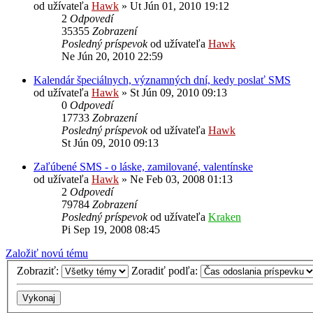
od užívateľa
Hawk
»
Ut Jún 01, 2010 19:12
2
Odpovedí
35355
Zobrazení
Posledný príspevok
od užívateľa
Hawk
Ne Jún 20, 2010 22:59
Kalendár špeciálnych, významných dní, kedy poslať SMS
od užívateľa
Hawk
»
St Jún 09, 2010 09:13
0
Odpovedí
17733
Zobrazení
Posledný príspevok
od užívateľa
Hawk
St Jún 09, 2010 09:13
Zaľúbené SMS - o láske, zamilované, valentínske
od užívateľa
Hawk
»
Ne Feb 03, 2008 01:13
2
Odpovedí
79784
Zobrazení
Posledný príspevok
od užívateľa
Kraken
Pi Sep 19, 2008 08:45
Založiť novú tému
Zobraziť:
Zoradiť podľa: