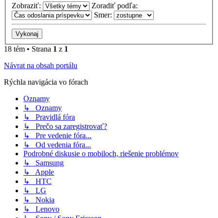
Zobraziť:
Zoradiť podľa:
Smer:
18 tém • Strana
1
z
1
Návrat na obsah portálu
Rýchla navigácia vo fórach
Oznamy
↳ Oznamy
↳ Pravidlá fóra
↳ Prečo sa zaregistrovať?
↳ Pre vedenie fóra...
↳ Od vedenia fóra...
Podrobné diskusie o mobiloch, riešenie problémov
↳ Samsung
↳ Apple
↳ HTC
↳ LG
↳ Nokia
↳ Lenovo