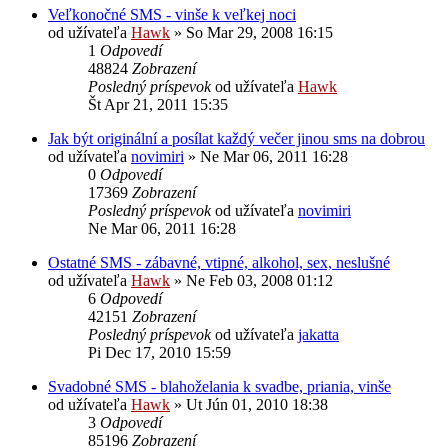
Veľkonočné SMS - vinše k veľkej noci
od užívateľa
Hawk
»
So Mar 29, 2008 16:15
1
Odpovedí
48824
Zobrazení
Posledný príspevok
od užívateľa
Hawk
Št Apr 21, 2011 15:35
Jak být originální a posílat každý večer jinou sms na dobrou
od užívateľa
novimiri
»
Ne Mar 06, 2011 16:28
0
Odpovedí
17369
Zobrazení
Posledný príspevok
od užívateľa
novimiri
Ne Mar 06, 2011 16:28
Ostatné SMS - zábavné, vtipné, alkohol, sex, neslušné
od užívateľa
Hawk
»
Ne Feb 03, 2008 01:12
6
Odpovedí
42151
Zobrazení
Posledný príspevok
od užívateľa
jakatta
Pi Dec 17, 2010 15:59
Svadobné SMS - blahoželania k svadbe, priania, vinše
od užívateľa
Hawk
»
Ut Jún 01, 2010 18:38
3
Odpovedí
85196
Zobrazení