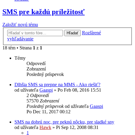
SMS pre každú príležitosť
Založiť novú tému
Rozšírené
Hľadať
vyhľadávanie
18 tém • Strana
1
z
1
Témy
Odpovedí
Zobrazení
Posledný príspevok
Dlhšia SMS sa prepne na MMS - Ako riešiť?
od užívateľa
Gaaspi
»
Po Feb 08, 2016 15:51
2
Odpovedí
57570
Zobrazení
Posledný príspevok
od užívateľa
Gaaspi
Po Dec 11, 2017 00:12
SMS na dobrú noc, pre peknú nôcku, pre sladké sny
od užívateľa
Hawk
»
Pi Sep 12, 2008 08:31
1