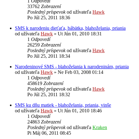
1
Odpovedí
33762
Zobrazení
Posledný príspevok
od užívateľa
Hawk
Po Júl 25, 2011 18:36
SMS k narodeniu dieťaťa, bábätka, blahoželania, priania
od užívateľa
Hawk
»
Ut Jún 01, 2010 18:31
1
Odpovedí
26259
Zobrazení
Posledný príspevok
od užívateľa
Hawk
Po Júl 25, 2011 18:34
Narodeninové SMS - blahoželania k narodeninám, priania
od užívateľa
Hawk
»
Ne Feb 03, 2008 01:14
1
Odpovedí
458619
Zobrazení
Posledný príspevok
od užívateľa
Hawk
Po Júl 25, 2011 18:32
SMS ku dňu matiek - blahoželania, priania, vinše
od užívateľa
Hawk
»
Ut Jún 01, 2010 18:46
1
Odpovedí
24863
Zobrazení
Posledný príspevok
od užívateľa
Kraken
Pi Máj 06, 2011 08:45