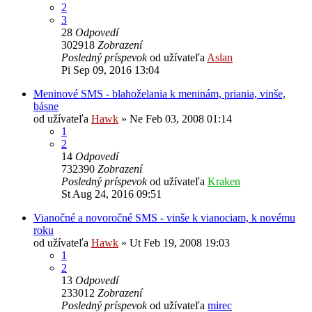
2
3
28
Odpovedí
302918
Zobrazení
Posledný príspevok
od užívateľa
Aslan
Pi Sep 09, 2016 13:04
Meninové SMS - blahoželania k meninám, priania, vinše,
básne
od užívateľa
Hawk
»
Ne Feb 03, 2008 01:14
1
2
14
Odpovedí
732390
Zobrazení
Posledný príspevok
od užívateľa
Kraken
St Aug 24, 2016 09:51
Vianočné a novoročné SMS - vinše k vianociam, k novému
roku
od užívateľa
Hawk
»
Ut Feb 19, 2008 19:03
1
2
13
Odpovedí
233012
Zobrazení
Posledný príspevok
od užívateľa
mirec