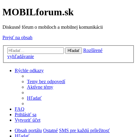
MOBILforum.sk
Diskusné fórum o mobiloch a mobilnej komunikácii
Prejsť na obsah
Rozšírené
Hľadať
vyhľadávanie
Rýchle odkazy
Temy bez odpovedí
Aktívne témy
Hľadať
FAQ
Prihlásiť sa
Vytvoriť účet
Obsah portálu
Ostatné
SMS pre každú príležitosť
Hľadať