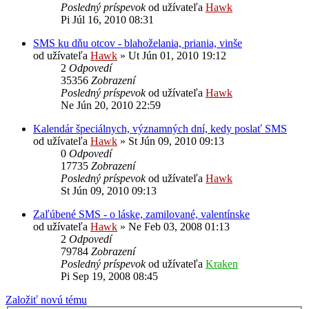
Posledný príspevok
od užívateľa
Hawk
Pi Júl 16, 2010 08:31
SMS ku dňu otcov - blahoželania, priania, vinše
od užívateľa
Hawk
»
Ut Jún 01, 2010 19:12
2
Odpovedí
35356
Zobrazení
Posledný príspevok
od užívateľa
Hawk
Ne Jún 20, 2010 22:59
Kalendár špeciálnych, významných dní, kedy poslať SMS
od užívateľa
Hawk
»
St Jún 09, 2010 09:13
0
Odpovedí
17735
Zobrazení
Posledný príspevok
od užívateľa
Hawk
St Jún 09, 2010 09:13
Zaľúbené SMS - o láske, zamilované, valentínske
od užívateľa
Hawk
»
Ne Feb 03, 2008 01:13
2
Odpovedí
79784
Zobrazení
Posledný príspevok
od užívateľa
Kraken
Pi Sep 19, 2008 08:45
Založiť novú tému