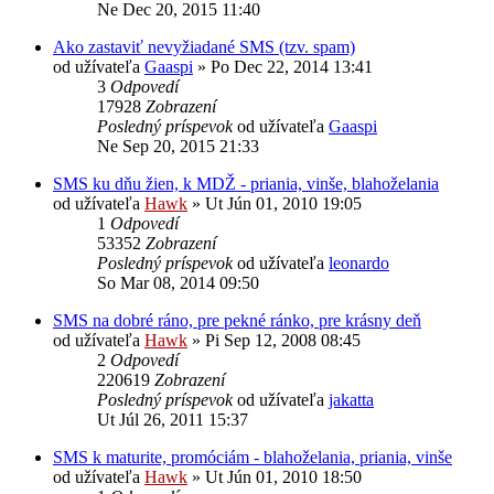
Ne Dec 20, 2015 11:40
Ako zastaviť nevyžiadané SMS (tzv. spam)
od užívateľa
Gaaspi
»
Po Dec 22, 2014 13:41
3
Odpovedí
17928
Zobrazení
Posledný príspevok
od užívateľa
Gaaspi
Ne Sep 20, 2015 21:33
SMS ku dňu žien, k MDŽ - priania, vinše, blahoželania
od užívateľa
Hawk
»
Ut Jún 01, 2010 19:05
1
Odpovedí
53352
Zobrazení
Posledný príspevok
od užívateľa
leonardo
So Mar 08, 2014 09:50
SMS na dobré ráno, pre pekné ránko, pre krásny deň
od užívateľa
Hawk
»
Pi Sep 12, 2008 08:45
2
Odpovedí
220619
Zobrazení
Posledný príspevok
od užívateľa
jakatta
Ut Júl 26, 2011 15:37
SMS k maturite, promóciám - blahoželania, priania, vinše
od užívateľa
Hawk
»
Ut Jún 01, 2010 18:50