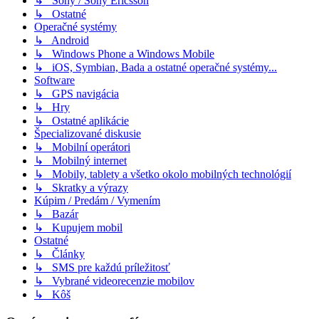
↳ Sony / Sony Ericsson
↳ Ostatné
Operačné systémy
↳ Android
↳ Windows Phone a Windows Mobile
↳ iOS, Symbian, Bada a ostatné operačné systémy...
Software
↳ GPS navigácia
↳ Hry
↳ Ostatné aplikácie
Špecializované diskusie
↳ Mobilní operátori
↳ Mobilný internet
↳ Mobily, tablety a všetko okolo mobilných technológií
↳ Skratky a výrazy
Kúpim / Predám / Vymením
↳ Bazár
↳ Kupujem mobil
Ostatné
↳ Články
↳ SMS pre každú príležitosť
↳ Vybrané videorecenzie mobilov
↳ Kôš