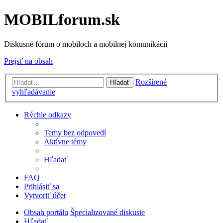
MOBILforum.sk
Diskusné fórum o mobiloch a mobilnej komunikácii
Prejsť na obsah
Rozšírené
Hľadať
vyhľadávanie
Rýchle odkazy
Temy bez odpovedí
Aktívne témy
Hľadať
FAQ
Prihlásiť sa
Vytvoriť účet
Obsah portálu
Špecializované diskusie
Hľadať