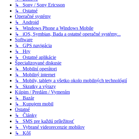
↳ Sony / Sony Ericsson
↳ Ostatné
Operačné systémy
↳ Android
↳ Windows Phone a Windows Mobile
↳ iOS, Symbian, Bada a ostatné operačné systémy...
Software
↳ GPS navigácia
↳ Hry
↳ Ostatné aplikácie
Špecializované diskusie
↳ Mobilní operátori
↳ Mobilný internet
↳ Mobily, tablety a všetko okolo mobilných technológií
↳ Skratky a výrazy
Kúpim / Predám / Vymením
↳ Bazár
↳ Kupujem mobil
Ostatné
↳ Články
↳ SMS pre každú príležitosť
↳ Vybrané videorecenzie mobilov
↳ Kôš