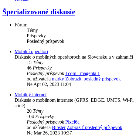
Špecializované diskusie
Fórum
Témy
Príspevky
Posledný príspevok
Mobilní operátori
Diskusie o mobilných operátoroch na Slovensku a v zahraničí
15
Témy
46
Príspevky
Posledný príspevok
Tcom - magenta 1
od užívateľa
marky
Zobraziť posledný príspevok
Ne Apr 02, 2023 11:04
Mobilný internet
Diskusia o mobilnom internete (GPRS, EDGE, UMTS, Wi-Fi
a iné)
20
Témy
104
Príspevky
Posledný príspevok
Pixel6a
od užívateľa
Bibster
Zobraziť posledný príspevok
Ne Mar 26, 2023 10:37