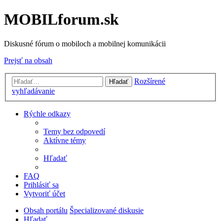
MOBILforum.sk
Diskusné fórum o mobiloch a mobilnej komunikácii
Prejsť na obsah
Rozšírené
Hľadať
vyhľadávanie
Rýchle odkazy
Temy bez odpovedí
Aktívne témy
Hľadať
FAQ
Prihlásiť sa
Vytvoriť účet
Obsah portálu
Špecializované diskusie
Hľadať