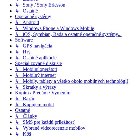
↳ Sony / Sony Ericsson
↳ Ostatné
Operačné systémy
↳ Android
↳ Windows Phone a Windows Mobile
↳ iOS, Symbian, Bada a ostatné operačné systémy...
Software
↳ GPS navigácia
↳ Hry
↳ Ostatné aplikácie
Špecializované diskusie
↳ Mobilní operátori
↳ Mobilný internet
↳ Mobily, tablety a všetko okolo mobilných technológií
↳ Skratky a výrazy
Kúpim / Predám / Vymením
↳ Bazár
↳ Kupujem mobil
Ostatné
↳ Články
↳ SMS pre každú príležitosť
↳ Vybrané videorecenzie mobilov
↳ Kôš