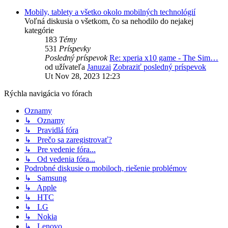
Mobily, tablety a všetko okolo mobilných technológií
Voľná diskusia o všetkom, čo sa nehodilo do nejakej
kategórie
183
Témy
531
Príspevky
Posledný príspevok
Re: xperia x10 game - The Sim…
od užívateľa
Januzai
Zobraziť posledný príspevok
Ut Nov 28, 2023 12:23
Rýchla navigácia vo fórach
Oznamy
↳ Oznamy
↳ Pravidlá fóra
↳ Prečo sa zaregistrovať?
↳ Pre vedenie fóra...
↳ Od vedenia fóra...
Podrobné diskusie o mobiloch, riešenie problémov
↳ Samsung
↳ Apple
↳ HTC
↳ LG
↳ Nokia
↳ Lenovo