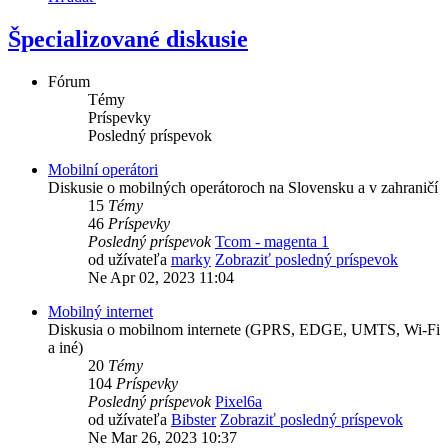
Špecializované diskusie
Fórum
Témy
Príspevky
Posledný príspevok
Mobilní operátori
Diskusie o mobilných operátoroch na Slovensku a v zahraničí
15
Témy
46
Príspevky
Posledný príspevok
Tcom - magenta 1
od užívateľa
marky
Zobraziť posledný príspevok
Ne Apr 02, 2023 11:04
Mobilný internet
Diskusia o mobilnom internete (GPRS, EDGE, UMTS, Wi-Fi
a iné)
20
Témy
104
Príspevky
Posledný príspevok
Pixel6a
od užívateľa
Bibster
Zobraziť posledný príspevok
Ne Mar 26, 2023 10:37