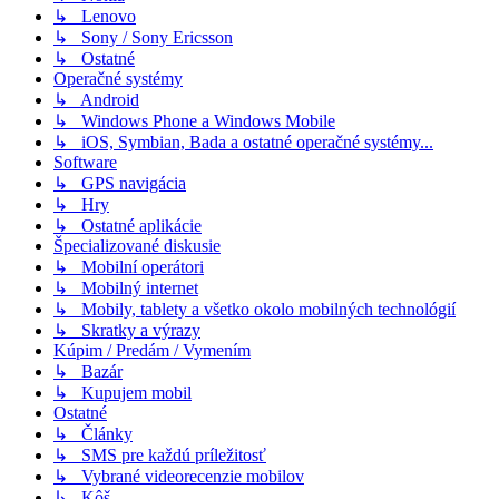
↳ Lenovo
↳ Sony / Sony Ericsson
↳ Ostatné
Operačné systémy
↳ Android
↳ Windows Phone a Windows Mobile
↳ iOS, Symbian, Bada a ostatné operačné systémy...
Software
↳ GPS navigácia
↳ Hry
↳ Ostatné aplikácie
Špecializované diskusie
↳ Mobilní operátori
↳ Mobilný internet
↳ Mobily, tablety a všetko okolo mobilných technológií
↳ Skratky a výrazy
Kúpim / Predám / Vymením
↳ Bazár
↳ Kupujem mobil
Ostatné
↳ Články
↳ SMS pre každú príležitosť
↳ Vybrané videorecenzie mobilov
↳ Kôš