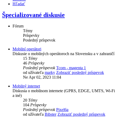
Hľadať
Špecializované diskusie
Fórum
Témy
Príspevky
Posledný príspevok
Mobilní operátori
Diskusie o mobilných operátoroch na Slovensku a v zahraničí
15
Témy
46
Príspevky
Posledný príspevok
Tcom - magenta 1
od užívateľa
marky
Zobraziť posledný príspevok
Ne Apr 02, 2023 11:04
Mobilný internet
Diskusia o mobilnom internete (GPRS, EDGE, UMTS, Wi-Fi
a iné)
20
Témy
104
Príspevky
Posledný príspevok
Pixel6a
od užívateľa
Bibster
Zobraziť posledný príspevok