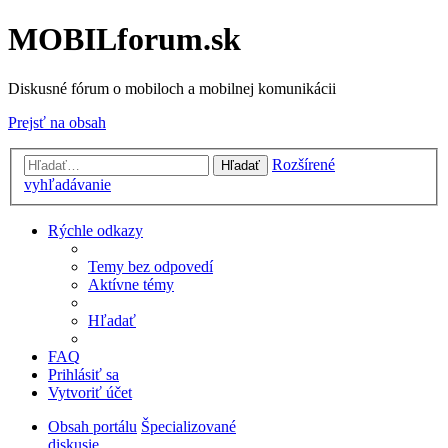
MOBILforum.sk
Diskusné fórum o mobiloch a mobilnej komunikácii
Prejsť na obsah
Rozšírené
Hľadať
vyhľadávanie
Rýchle odkazy
Temy bez odpovedí
Aktívne témy
Hľadať
FAQ
Prihlásiť sa
Vytvoriť účet
Obsah portálu
Špecializované
diskusie