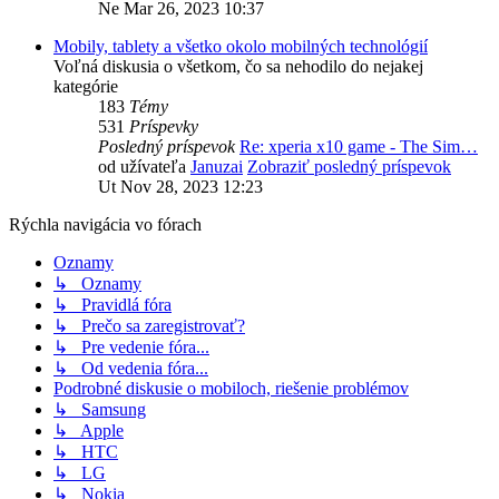
Ne Mar 26, 2023 10:37
Mobily, tablety a všetko okolo mobilných technológií
Voľná diskusia o všetkom, čo sa nehodilo do nejakej
kategórie
183
Témy
531
Príspevky
Posledný príspevok
Re: xperia x10 game - The Sim…
od užívateľa
Januzai
Zobraziť posledný príspevok
Ut Nov 28, 2023 12:23
Rýchla navigácia vo fórach
Oznamy
↳ Oznamy
↳ Pravidlá fóra
↳ Prečo sa zaregistrovať?
↳ Pre vedenie fóra...
↳ Od vedenia fóra...
Podrobné diskusie o mobiloch, riešenie problémov
↳ Samsung
↳ Apple
↳ HTC
↳ LG
↳ Nokia