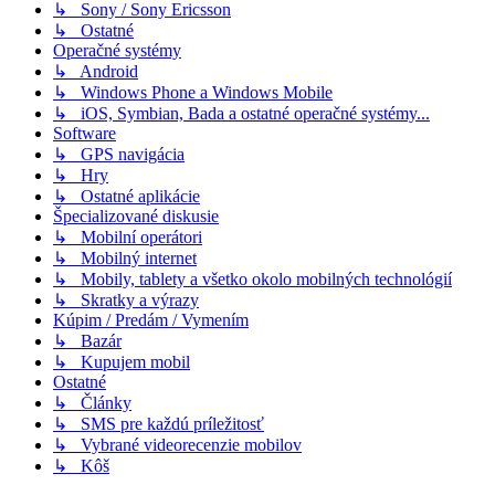
↳ Sony / Sony Ericsson
↳ Ostatné
Operačné systémy
↳ Android
↳ Windows Phone a Windows Mobile
↳ iOS, Symbian, Bada a ostatné operačné systémy...
Software
↳ GPS navigácia
↳ Hry
↳ Ostatné aplikácie
Špecializované diskusie
↳ Mobilní operátori
↳ Mobilný internet
↳ Mobily, tablety a všetko okolo mobilných technológií
↳ Skratky a výrazy
Kúpim / Predám / Vymením
↳ Bazár
↳ Kupujem mobil
Ostatné
↳ Články
↳ SMS pre každú príležitosť
↳ Vybrané videorecenzie mobilov
↳ Kôš