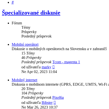
Hľadať
Špecializované diskusie
Fórum
Témy
Príspevky
Posledný príspevok
Mobilní operátori
Diskusie o mobilných operátoroch na Slovensku a v zahraničí
15
Témy
46
Príspevky
Posledný príspevok
Tcom - magenta 1
Zobraziť
od užívateľa
marky
posledný
Ne Apr 02, 2023 11:04
príspevok
Mobilný internet
Diskusia o mobilnom internete (GPRS, EDGE, UMTS, Wi-Fi a
20
Témy
104
Príspevky
Posledný príspevok
Pixel6a
Zobraziť
od užívateľa
Bibster
posledný
Ne Mar 26, 2023 10:37