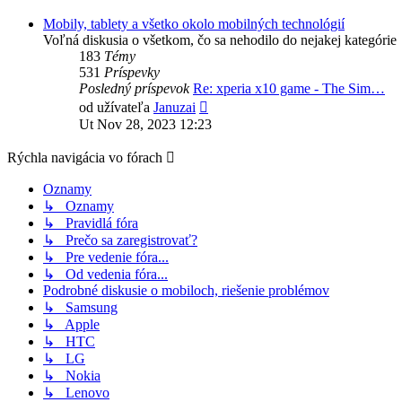
príspevok
Mobily, tablety a všetko okolo mobilných technológií
Voľná diskusia o všetkom, čo sa nehodilo do nejakej kategórie
183
Témy
531
Príspevky
Posledný príspevok
Re: xperia x10 game - The Sim…
Zobraziť
od užívateľa
Januzai
posledný
Ut Nov 28, 2023 12:23
príspevok
Rýchla navigácia vo fórach
Oznamy
↳ Oznamy
↳ Pravidlá fóra
↳ Prečo sa zaregistrovať?
↳ Pre vedenie fóra...
↳ Od vedenia fóra...
Podrobné diskusie o mobiloch, riešenie problémov
↳ Samsung
↳ Apple
↳ HTC
↳ LG
↳ Nokia
↳ Lenovo