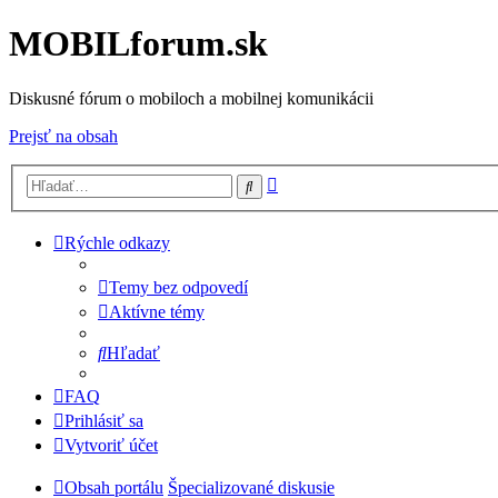
MOBILforum.sk
Diskusné fórum o mobiloch a mobilnej komunikácii
Prejsť na obsah
Rozšírené
Hľadať
vyhľadávanie
Rýchle odkazy
Temy bez odpovedí
Aktívne témy
Hľadať
FAQ
Prihlásiť sa
Vytvoriť účet
Obsah portálu
Špecializované diskusie