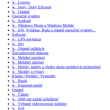
↳ Lenovo
↳ Sony / Sony Ericsson
↳ Ostatné
Operačné systémy
↳ Android
↳ Windows Phone a Windows Mobile
↳ iOS, Symbian, Bada a ostatné operačné systémy...
Software
↳ GPS navigácia
↳ Hry
↳ Ostatné aplikácie
Špecializované diskusie
↳ Mobilní operátori
↳ Mobilný internet
↳ Mobily, tablety a všetko okolo mobilných technológií
↳ Skratky a výrazy
Kúpim / Predám / Vymením
↳ Bazár
↳ Kupujem mobil
Ostatné
↳ Články
↳ SMS pre každú príležitosť
↳ Vybrané videorecenzie mobilov
↳ Kôš