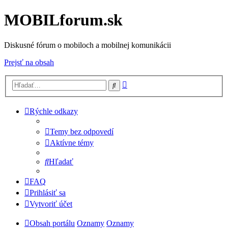
MOBILforum.sk
Diskusné fórum o mobiloch a mobilnej komunikácii
Prejsť na obsah
Rozšírené
Hľadať
vyhľadávanie
Rýchle odkazy
Temy bez odpovedí
Aktívne témy
Hľadať
FAQ
Prihlásiť sa
Vytvoriť účet
Obsah portálu
Oznamy
Oznamy