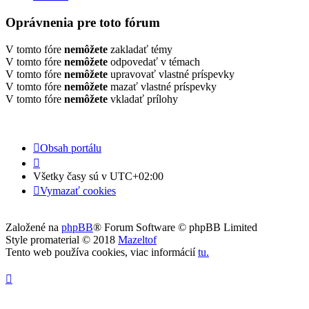
Oprávnenia pre toto fórum
V tomto fóre
nemôžete
zakladať témy
V tomto fóre
nemôžete
odpovedať v témach
V tomto fóre
nemôžete
upravovať vlastné príspevky
V tomto fóre
nemôžete
mazať vlastné príspevky
V tomto fóre
nemôžete
vkladať prílohy
Obsah portálu
Všetky časy sú v
UTC+02:00
Vymazať cookies
Založené na
phpBB
® Forum Software © phpBB Limited
Style promaterial © 2018
Mazeltof
Tento web používa cookies, viac informácií
tu
.