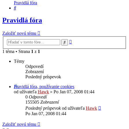
Pravidlá fóra
Hľadať
Pravidlá fóra
Založiť novú tému
Rozšírené
Hľadať
vyhľadávanie
1 téma • Strana
1
z
1
Témy
Odpovedí
Zobrazení
Posledný príspevok
Pravidlá fóra, používanie cookies
od užívateľa
Hawk
»
Po Jan 07, 2008 01:44
0
Odpovedí
155505
Zobrazení
Posledný príspevok
od užívateľa
Hawk
Po Jan 07, 2008 01:44
Založiť novú tému