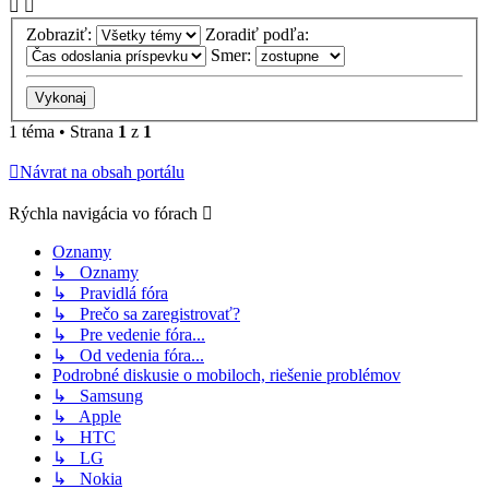
Zobraziť:
Zoradiť podľa:
Smer:
1 téma • Strana
1
z
1
Návrat na obsah portálu
Rýchla navigácia vo fórach
Oznamy
↳ Oznamy
↳ Pravidlá fóra
↳ Prečo sa zaregistrovať?
↳ Pre vedenie fóra...
↳ Od vedenia fóra...
Podrobné diskusie o mobiloch, riešenie problémov
↳ Samsung
↳ Apple
↳ HTC
↳ LG
↳ Nokia