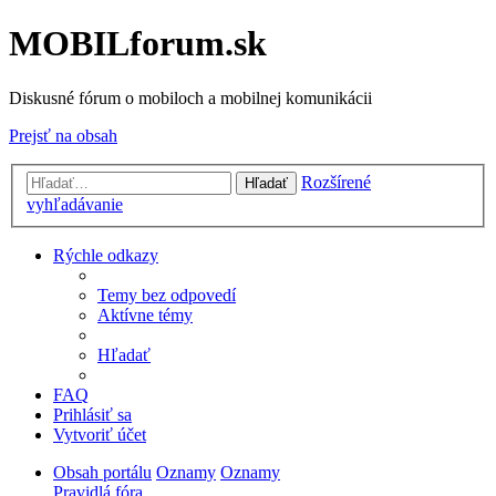
MOBILforum.sk
Diskusné fórum o mobiloch a mobilnej komunikácii
Prejsť na obsah
Rozšírené
Hľadať
vyhľadávanie
Rýchle odkazy
Temy bez odpovedí
Aktívne témy
Hľadať
FAQ
Prihlásiť sa
Vytvoriť účet
Obsah portálu
Oznamy
Oznamy
Pravidlá fóra