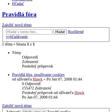
Hľadať
Pravidlá fóra
Založiť novú tému
Rozšírené
Hľadať
vyhľadávanie
1 téma • Strana
1
z
1
Témy
Odpovedí
Zobrazení
Posledný príspevok
Pravidlá fóra, používanie cookies
od užívateľa
Hawk
»
Po Jan 07, 2008 01:44
0
Odpovedí
155472
Zobrazení
Posledný príspevok
od užívateľa
Hawk
Po Jan 07, 2008 01:44
Založiť novú tému
Zobraziť:
Zoradiť podľa: