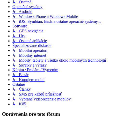
↳ Ostatné
Operačné systémy
↳ Android
↳ Windows Phone a Windows Mobile
↳ iOS, Symbian, Bada a ostatné operačné systémy...
Software
↳ GPS navigácia
↳ Hry
↳ Ostatné aplikácie
Špecializované diskusie
↳ Mobilní operátori
↳ Mobilný internet
↳ Mobily, tablety a všetko okolo mobilných technológií
↳ Skratky a výrazy
Kúpim / Predám / Vymením
↳ Bazár
↳ Kupujem mobil
Ostatné
↳ Články
↳ SMS pre každú príležitosť
↳ Vybrané videorecenzie mobilov
↳ Kôš
Oprávnenia pre toto fórum