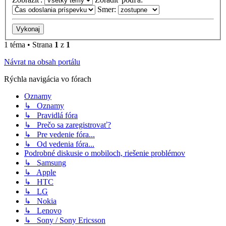
Smer:
1 téma • Strana
1
z
1
Návrat na obsah portálu
Rýchla navigácia vo fórach
Oznamy
↳ Oznamy
↳ Pravidlá fóra
↳ Prečo sa zaregistrovať?
↳ Pre vedenie fóra...
↳ Od vedenia fóra...
Podrobné diskusie o mobiloch, riešenie problémov
↳ Samsung
↳ Apple
↳ HTC
↳ LG
↳ Nokia
↳ Lenovo
↳ Sony / Sony Ericsson