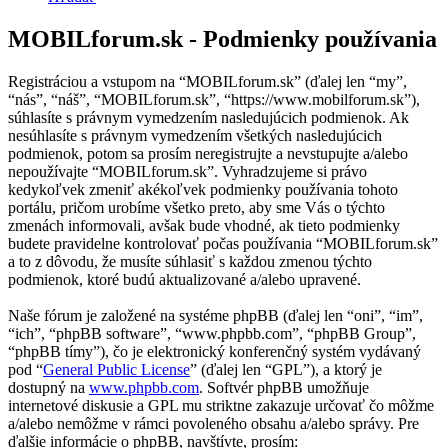
MOBILforum.sk - Podmienky používania
Registráciou a vstupom na “MOBILforum.sk” (ďalej len “my”,
“nás”, “náš”, “MOBILforum.sk”, “https://www.mobilforum.sk”),
súhlasíte s právnym vymedzením nasledujúcich podmienok. Ak
nesúhlasíte s právnym vymedzením všetkých nasledujúcich
podmienok, potom sa prosím neregistrujte a nevstupujte a/alebo
nepoužívajte “MOBILforum.sk”. Vyhradzujeme si právo
kedykoľvek zmeniť akékoľvek podmienky používania tohoto
portálu, pričom urobíme všetko preto, aby sme Vás o týchto
zmenách informovali, avšak bude vhodné, ak tieto podmienky
budete pravidelne kontrolovať počas používania “MOBILforum.sk”
a to z dôvodu, že musíte súhlasiť s každou zmenou týchto
podmienok, ktoré budú aktualizované a/alebo upravené.
Naše fórum je založené na systéme phpBB (ďalej len “oni”, “im”,
“ich”, “phpBB software”, “www.phpbb.com”, “phpBB Group”,
“phpBB tímy”), čo je elektronický konferenčný systém vydávaný
pod “
General Public License
” (ďalej len “GPL”), a ktorý je
dostupný na
www.phpbb.com
. Softvér phpBB umožňuje
internetové diskusie a GPL mu striktne zakazuje určovať čo môžme
a/alebo nemôžme v rámci povoleného obsahu a/alebo správy. Pre
ďalšie informácie o phpBB, navštívte, prosím: