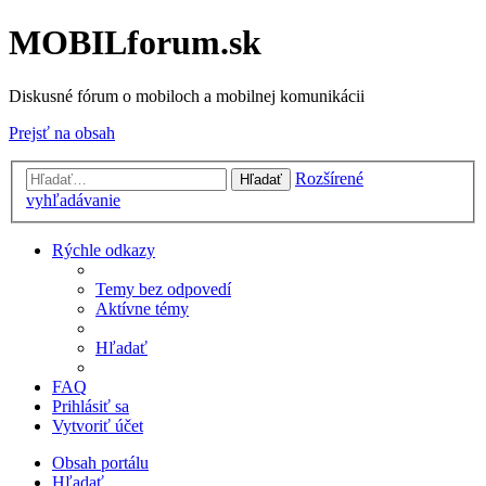
MOBILforum.sk
Diskusné fórum o mobiloch a mobilnej komunikácii
Prejsť na obsah
Rozšírené
Hľadať
vyhľadávanie
Rýchle odkazy
Temy bez odpovedí
Aktívne témy
Hľadať
FAQ
Prihlásiť sa
Vytvoriť účet
Obsah portálu
Hľadať