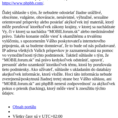
https://www.phpbb.com/
.
Ďalej súhlasíte s tým, že nebudete odosielať žiadne urážlivé,
obscénne, vulgárne, ohováracie, nenávistné, výhražné, sexuálne
orientované príspevky alebo posielať akýkoľvek iný materiál, ktorý
môže porušovať ktorékoľvek zákony krajiny, v ktorej sa nachádzate
Vy, či v ktorej sa nachádza “MOBILforum.sk” alebo medzinárodné
právo. Takéto konanie môže viesť k okamžitému a trvalému
vylúčeniu, s upozornením Vášho poskytovateľa internetového
pripojenia, ak sa budeme domnievať, že to bude od nás požadované.
IP adresa všetkých Vašich príspevkov je zaznamenávaná na pomoc
vo vymožiteľnosti týchto podmienok. Taktiež súhlasíte s tým, že
“MOBILforum.sk” má právo kedykoľvek odstrániť, upraviť,
presunúť alebo uzamknúť ktorúkoľvek tému, ktorá by porušovala
tieto podmienky. Ako užívateľ, súhlasíte s ukladaním do databázy
akejkoľvek informácie, ktorú vložíte. Hoci táto informácia nebude
zverejnená/poskytnutá žiadnej tretej strane bez Vášho súhlasu, ani
“MOBILforum.sk” ani phpBB nenesú zodpovednosť za akýkoľvek
pokus o prienik (hacking), ktorý môže viesť k zneužitiu týchto
údajov.
Obsah portálu
Všetky časy sú v
UTC+02:00