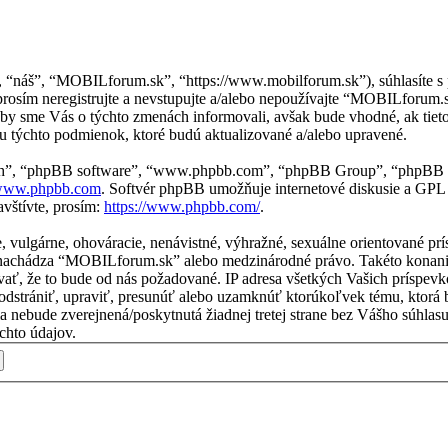
, “náš”, “MOBILforum.sk”, “https://www.mobilforum.sk”), súhlasíte 
osím neregistrujte a nevstupujte a/alebo nepoužívajte “MOBILforum
aby sme Vás o týchto zmenách informovali, avšak bude vhodné, ak tie
 týchto podmienok, ktoré budú aktualizované a/alebo upravené.
“ich”, “phpBB software”, “www.phpbb.com”, “phpBB Group”, “phpBB t
ww.phpbb.com
. Softvér phpBB umožňuje internetové diskusie a GPL
vštívte, prosím:
https://www.phpbb.com/
.
ne, vulgárne, ohováracie, nenávistné, výhražné, sexuálne orientované p
 sa nachádza “MOBILforum.sk” alebo medzinárodné právo. Takéto konan
vať, že to bude od nás požadované. IP adresa všetkých Vašich príspe
strániť, upraviť, presunúť alebo uzamknúť ktorúkoľvek tému, ktorá by
ácia nebude zverejnená/poskytnutá žiadnej tretej strane bez Vášho sú
chto údajov.