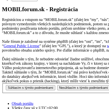
MOBILforum.sk - Registrácia
Registráciou a vstupom na “MOBILforum.sk” (ďalej len “my”, “nás”
právnym vymedzením všetkých nasledujúcich podmienok, potom sa pr
podmienky používania tohoto portálu, pričom urobíme všetko preto, 
“MOBILforum.sk” a to z dôvodu, že musíte súhlasiť s každou zmenou
Naše fórum je založené na systéme phpBB (ďalej len “oni”, “im”, 
“
General Public License
” (ďalej len “GPL”), a ktorý je dostupný na
w
povoleného obsahu a/alebo správy. Pre ďalšie informácie o phpBB, na
Ďalej súhlasíte s tým, že nebudete odosielať žiadne urážlivé, obscén
ktorékoľvek zákony krajiny, v ktorej sa nachádzate Vy, či v ktorej
Vášho poskytovateľa internetového pripojenia, ak sa budeme domnie
Taktiež súhlasíte s tým, že “MOBILforum.sk” má právo kedykoľvek od
do databázy akejkoľvek informácie, ktorú vložíte. Hoci táto inform
akýkoľvek pokus o prienik (hacking), ktorý môže viesť k zneužitiu tý
Obsah portálu
Všetky časy sú v
UTC+02:00