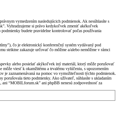
s právnym vymedzením nasledujúcich podmienok. Ak nesúhlasíte s
.sk”. Vyhradzujeme si právo kedykoľvek zmeniť akékoľvek
to podmienky budete pravidelne kontrolovať počas používania
ímy”), čo je elektronický konferenčný systém vydávaný pod
 mu striktne zakazuje určovať čo môžme a/alebo nemôžme v rámci
ríspevky alebo posielať akýkoľvek iný materiál, ktorý môže porušovať
ie môže viesť k okamžitému a trvalému vylúčeniu, s upozornením
vkov je zaznamenávaná na pomoc vo vymožiteľnosti týchto podmienok.
 porušovala tieto podmienky. Ako užívateľ, súhlasíte s ukladaním
hlasu, ani “MOBILforum.sk” ani phpBB nenesú zodpovednosť za