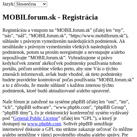
Jazyk:
MOBILforum.sk - Registrácia
Registráciou a vstupom na “MOBILforum.sk” (ďalej len “my”,
“nás”, “náš”, “MOBILforum.sk”, “https://www.mobilforum.sk”),
súhlasíte s právnym vymedzením nasledujúcich podmienok. Ak
nesúhlasíte s právnym vymedzením všetkých nasledujúcich
podmienok, potom sa prosím neregistrujte a nevstupujte a/alebo
nepoužívajte “MOBILforum.sk”. Vyhradzujeme si právo
kedykoľvek zmeniť akékoľvek podmienky používania tohoto
portálu, pričom urobíme všetko preto, aby sme Vás o týchto
zmenách informovali, avšak bude vhodné, ak tieto podmienky
budete pravidelne kontrolovať počas používania “MOBILforum.sk”
a to z dôvodu, že musíte súhlasiť s každou zmenou týchto
podmienok, ktoré budú aktualizované a/alebo upravené.
Naše fórum je založené na systéme phpBB (ďalej len “oni”, “im”,
“ich”, “phpBB software”, “www.phpbb.com”, “phpBB Group”,
“phpBB tímy”), čo je elektronický konferenčný systém vydávaný
pod “
General Public License
” (ďalej len “GPL”), a ktorý je
dostupný na
www.phpbb.com
. Softvér phpBB umožňuje
internetové diskusie a GPL mu striktne zakazuje určovať čo môžme
a/alebo nemôžme v rámci povoleného obsahu a/alebo správy. Pre