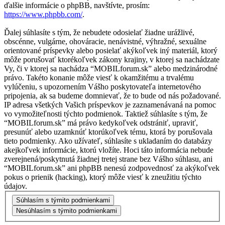
ďalšie informácie o phpBB, navštívte, prosím:
https://www.phpbb.com/
.
Ďalej súhlasíte s tým, že nebudete odosielať žiadne urážlivé,
obscénne, vulgárne, ohováracie, nenávistné, výhražné, sexuálne
orientované príspevky alebo posielať akýkoľvek iný materiál, ktorý
môže porušovať ktorékoľvek zákony krajiny, v ktorej sa nachádzate
Vy, či v ktorej sa nachádza “MOBILforum.sk” alebo medzinárodné
právo. Takéto konanie môže viesť k okamžitému a trvalému
vylúčeniu, s upozornením Vášho poskytovateľa internetového
pripojenia, ak sa budeme domnievať, že to bude od nás požadované.
IP adresa všetkých Vašich príspevkov je zaznamenávaná na pomoc
vo vymožiteľnosti týchto podmienok. Taktiež súhlasíte s tým, že
“MOBILforum.sk” má právo kedykoľvek odstrániť, upraviť,
presunúť alebo uzamknúť ktorúkoľvek tému, ktorá by porušovala
tieto podmienky. Ako užívateľ, súhlasíte s ukladaním do databázy
akejkoľvek informácie, ktorú vložíte. Hoci táto informácia nebude
zverejnená/poskytnutá žiadnej tretej strane bez Vášho súhlasu, ani
“MOBILforum.sk” ani phpBB nenesú zodpovednosť za akýkoľvek
pokus o prienik (hacking), ktorý môže viesť k zneužitiu týchto
údajov.