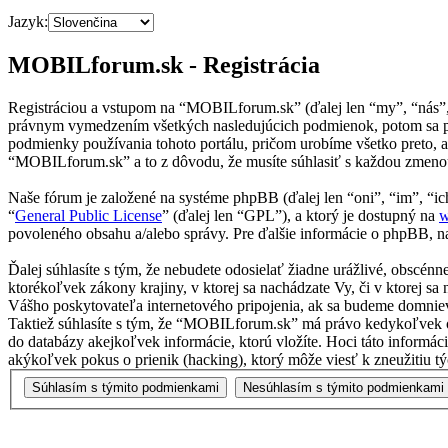
Jazyk:
MOBILforum.sk - Registrácia
Registráciou a vstupom na “MOBILforum.sk” (ďalej len “my”, “nás”
právnym vymedzením všetkých nasledujúcich podmienok, potom sa pr
podmienky používania tohoto portálu, pričom urobíme všetko preto, 
“MOBILforum.sk” a to z dôvodu, že musíte súhlasiť s každou zmenou
Naše fórum je založené na systéme phpBB (ďalej len “oni”, “im”, 
“
General Public License
” (ďalej len “GPL”), a ktorý je dostupný na
w
povoleného obsahu a/alebo správy. Pre ďalšie informácie o phpBB, na
Ďalej súhlasíte s tým, že nebudete odosielať žiadne urážlivé, obscén
ktorékoľvek zákony krajiny, v ktorej sa nachádzate Vy, či v ktorej
Vášho poskytovateľa internetového pripojenia, ak sa budeme domnie
Taktiež súhlasíte s tým, že “MOBILforum.sk” má právo kedykoľvek od
do databázy akejkoľvek informácie, ktorú vložíte. Hoci táto inform
akýkoľvek pokus o prienik (hacking), ktorý môže viesť k zneužitiu tý