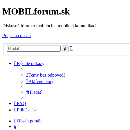
MOBILforum.sk
Diskusné fórum o mobiloch a mobilnej komunikácii
Prejsť na obsah
Rozšírené
Hľadať
vyhľadávanie
Rýchle odkazy
Temy bez odpovedí
Aktívne témy
Hľadať
FAQ
Prihlásiť sa
Obsah portálu
Hľadať