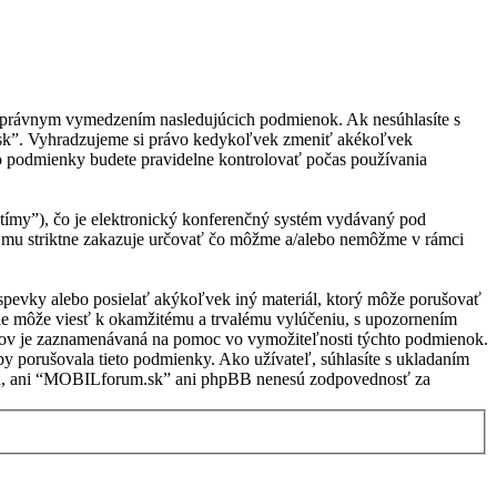
s právnym vymedzením nasledujúcich podmienok. Ak nesúhlasíte s
.sk”. Vyhradzujeme si právo kedykoľvek zmeniť akékoľvek
to podmienky budete pravidelne kontrolovať počas používania
ímy”), čo je elektronický konferenčný systém vydávaný pod
 mu striktne zakazuje určovať čo môžme a/alebo nemôžme v rámci
ríspevky alebo posielať akýkoľvek iný materiál, ktorý môže porušovať
ie môže viesť k okamžitému a trvalému vylúčeniu, s upozornením
vkov je zaznamenávaná na pomoc vo vymožiteľnosti týchto podmienok.
 porušovala tieto podmienky. Ako užívateľ, súhlasíte s ukladaním
hlasu, ani “MOBILforum.sk” ani phpBB nenesú zodpovednosť za