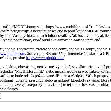
, “náš”, “MOBILforum.sk”, “https://www.mobilforum.sk”), súhlasíte 
osím neregistrujte a nevstupujte a/alebo nepoužívajte “MOBILforum
aby sme Vás o týchto zmenách informovali, avšak bude vhodné, ak tie
 týchto podmienok, ktoré budú aktualizované a/alebo upravené.
“ich”, “phpBB software”, “www.phpbb.com”, “phpBB Group”, “phpBB t
ww.phpbb.com
. Softvér phpBB umožňuje internetové diskusie a GPL
vštívte, prosím:
https://www.phpbb.com/
.
ne, vulgárne, ohováracie, nenávistné, výhražné, sexuálne orientované p
 sa nachádza “MOBILforum.sk” alebo medzinárodné právo. Takéto konan
vať, že to bude od nás požadované. IP adresa všetkých Vašich príspe
strániť, upraviť, presunúť alebo uzamknúť ktorúkoľvek tému, ktorá by
ácia nebude zverejnená/poskytnutá žiadnej tretej strane bez Vášho sú
chto údajov.