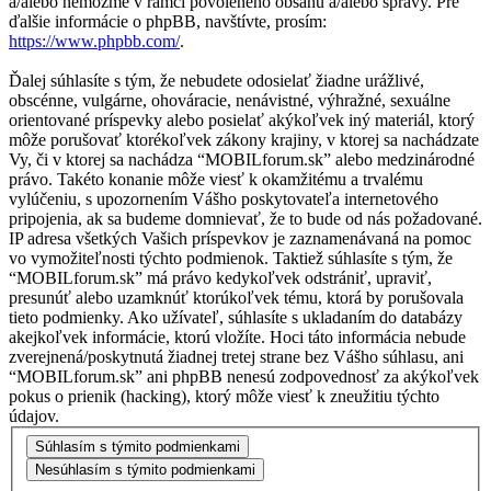
a/alebo nemôžme v rámci povoleného obsahu a/alebo správy. Pre
ďalšie informácie o phpBB, navštívte, prosím:
https://www.phpbb.com/
.
Ďalej súhlasíte s tým, že nebudete odosielať žiadne urážlivé,
obscénne, vulgárne, ohováracie, nenávistné, výhražné, sexuálne
orientované príspevky alebo posielať akýkoľvek iný materiál, ktorý
môže porušovať ktorékoľvek zákony krajiny, v ktorej sa nachádzate
Vy, či v ktorej sa nachádza “MOBILforum.sk” alebo medzinárodné
právo. Takéto konanie môže viesť k okamžitému a trvalému
vylúčeniu, s upozornením Vášho poskytovateľa internetového
pripojenia, ak sa budeme domnievať, že to bude od nás požadované.
IP adresa všetkých Vašich príspevkov je zaznamenávaná na pomoc
vo vymožiteľnosti týchto podmienok. Taktiež súhlasíte s tým, že
“MOBILforum.sk” má právo kedykoľvek odstrániť, upraviť,
presunúť alebo uzamknúť ktorúkoľvek tému, ktorá by porušovala
tieto podmienky. Ako užívateľ, súhlasíte s ukladaním do databázy
akejkoľvek informácie, ktorú vložíte. Hoci táto informácia nebude
zverejnená/poskytnutá žiadnej tretej strane bez Vášho súhlasu, ani
“MOBILforum.sk” ani phpBB nenesú zodpovednosť za akýkoľvek
pokus o prienik (hacking), ktorý môže viesť k zneužitiu týchto
údajov.