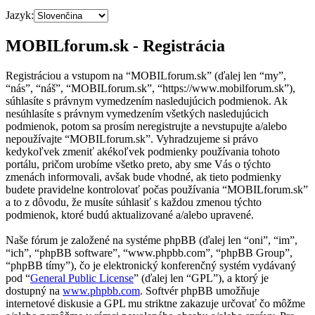
Jazyk:
MOBILforum.sk - Registrácia
Registráciou a vstupom na “MOBILforum.sk” (ďalej len “my”,
“nás”, “náš”, “MOBILforum.sk”, “https://www.mobilforum.sk”),
súhlasíte s právnym vymedzením nasledujúcich podmienok. Ak
nesúhlasíte s právnym vymedzením všetkých nasledujúcich
podmienok, potom sa prosím neregistrujte a nevstupujte a/alebo
nepoužívajte “MOBILforum.sk”. Vyhradzujeme si právo
kedykoľvek zmeniť akékoľvek podmienky používania tohoto
portálu, pričom urobíme všetko preto, aby sme Vás o týchto
zmenách informovali, avšak bude vhodné, ak tieto podmienky
budete pravidelne kontrolovať počas používania “MOBILforum.sk”
a to z dôvodu, že musíte súhlasiť s každou zmenou týchto
podmienok, ktoré budú aktualizované a/alebo upravené.
Naše fórum je založené na systéme phpBB (ďalej len “oni”, “im”,
“ich”, “phpBB software”, “www.phpbb.com”, “phpBB Group”,
“phpBB tímy”), čo je elektronický konferenčný systém vydávaný
pod “
General Public License
” (ďalej len “GPL”), a ktorý je
dostupný na
www.phpbb.com
. Softvér phpBB umožňuje
internetové diskusie a GPL mu striktne zakazuje určovať čo môžme