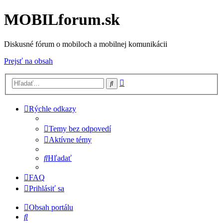
MOBILforum.sk
Diskusné fórum o mobiloch a mobilnej komunikácii
Prejsť na obsah
Rozšírené
Hľadať
vyhľadávanie
Rýchle odkazy
Temy bez odpovedí
Aktívne témy
Hľadať
FAQ
Prihlásiť sa
Obsah portálu
Hľadať