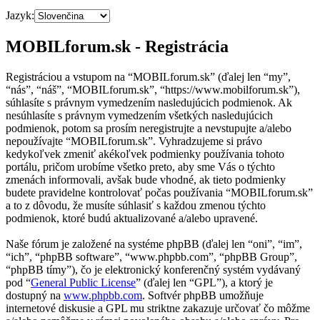
Jazyk:
MOBILforum.sk - Registrácia
Registráciou a vstupom na “MOBILforum.sk” (ďalej len “my”,
“nás”, “náš”, “MOBILforum.sk”, “https://www.mobilforum.sk”),
súhlasíte s právnym vymedzením nasledujúcich podmienok. Ak
nesúhlasíte s právnym vymedzením všetkých nasledujúcich
podmienok, potom sa prosím neregistrujte a nevstupujte a/alebo
nepoužívajte “MOBILforum.sk”. Vyhradzujeme si právo
kedykoľvek zmeniť akékoľvek podmienky používania tohoto
portálu, pričom urobíme všetko preto, aby sme Vás o týchto
zmenách informovali, avšak bude vhodné, ak tieto podmienky
budete pravidelne kontrolovať počas používania “MOBILforum.sk”
a to z dôvodu, že musíte súhlasiť s každou zmenou týchto
podmienok, ktoré budú aktualizované a/alebo upravené.
Naše fórum je založené na systéme phpBB (ďalej len “oni”, “im”,
“ich”, “phpBB software”, “www.phpbb.com”, “phpBB Group”,
“phpBB tímy”), čo je elektronický konferenčný systém vydávaný
pod “
General Public License
” (ďalej len “GPL”), a ktorý je
dostupný na
www.phpbb.com
. Softvér phpBB umožňuje
internetové diskusie a GPL mu striktne zakazuje určovať čo môžme