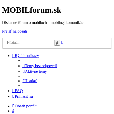
MOBILforum.sk
Diskusné fórum o mobiloch a mobilnej komunikácii
Prejsť na obsah
Rozšírené
Hľadať
vyhľadávanie
Rýchle odkazy
Temy bez odpovedí
Aktívne témy
Hľadať
FAQ
Prihlásiť sa
Obsah portálu
Hľadať