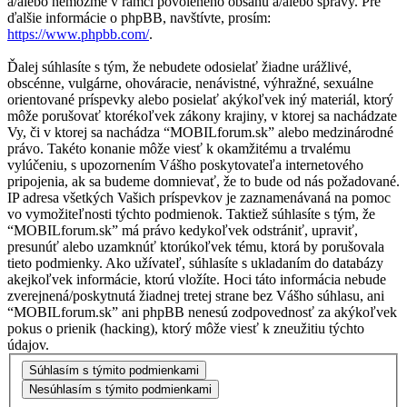
a/alebo nemôžme v rámci povoleného obsahu a/alebo správy. Pre
ďalšie informácie o phpBB, navštívte, prosím:
https://www.phpbb.com/
.
Ďalej súhlasíte s tým, že nebudete odosielať žiadne urážlivé,
obscénne, vulgárne, ohováracie, nenávistné, výhražné, sexuálne
orientované príspevky alebo posielať akýkoľvek iný materiál, ktorý
môže porušovať ktorékoľvek zákony krajiny, v ktorej sa nachádzate
Vy, či v ktorej sa nachádza “MOBILforum.sk” alebo medzinárodné
právo. Takéto konanie môže viesť k okamžitému a trvalému
vylúčeniu, s upozornením Vášho poskytovateľa internetového
pripojenia, ak sa budeme domnievať, že to bude od nás požadované.
IP adresa všetkých Vašich príspevkov je zaznamenávaná na pomoc
vo vymožiteľnosti týchto podmienok. Taktiež súhlasíte s tým, že
“MOBILforum.sk” má právo kedykoľvek odstrániť, upraviť,
presunúť alebo uzamknúť ktorúkoľvek tému, ktorá by porušovala
tieto podmienky. Ako užívateľ, súhlasíte s ukladaním do databázy
akejkoľvek informácie, ktorú vložíte. Hoci táto informácia nebude
zverejnená/poskytnutá žiadnej tretej strane bez Vášho súhlasu, ani
“MOBILforum.sk” ani phpBB nenesú zodpovednosť za akýkoľvek
pokus o prienik (hacking), ktorý môže viesť k zneužitiu týchto
údajov.