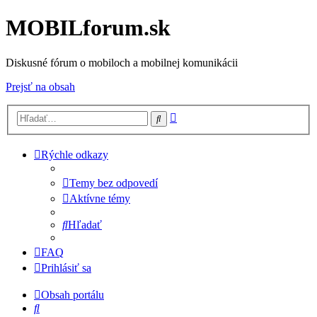
MOBILforum.sk
Diskusné fórum o mobiloch a mobilnej komunikácii
Prejsť na obsah
Rozšírené
Hľadať
vyhľadávanie
Rýchle odkazy
Temy bez odpovedí
Aktívne témy
Hľadať
FAQ
Prihlásiť sa
Obsah portálu
Hľadať