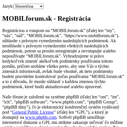
Jazyk:
MOBILforum.sk - Registrácia
Registráciou a vstupom na “MOBILforum.sk” (ďalej len “my”,
“nás”, “náš”, “MOBILforum.sk”, “https://www.mobilforum.sk”),
súhlasíte s právnym vymedzením nasledujúcich podmienok. Ak
nesúhlasíte s právnym vymedzením všetkých nasledujúcich
podmienok, potom sa prosím neregistrujte a nevstupujte a/alebo
nepoužívajte “MOBILforum.sk”. Vyhradzujeme si právo
kedykoľvek zmeniť akékoľvek podmienky používania tohoto
portálu, pričom urobíme všetko preto, aby sme Vás o týchto
zmenách informovali, avšak bude vhodné, ak tieto podmienky
budete pravidelne kontrolovať počas používania “MOBILforum.sk”
a to z dôvodu, že musíte súhlasiť s každou zmenou týchto
podmienok, ktoré budú aktualizované a/alebo upravené.
Naše fórum je založené na systéme phpBB (ďalej len “oni”, “im”,
“ich”, “phpBB software”, “www.phpbb.com”, “phpBB Group”,
“phpBB tímy”), čo je elektronický konferenčný systém vydávaný
pod “
General Public License
” (ďalej len “GPL”), a ktorý je
dostupný na
www.phpbb.com
. Softvér phpBB umožňuje
internetové diskusie a GPL mu striktne zakazuje určovať čo môžme