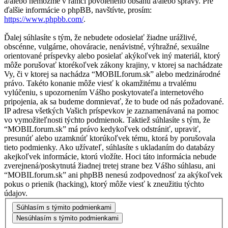
a/alebo nemôžme v rámci povoleného obsahu a/alebo správy. Pre
ďalšie informácie o phpBB, navštívte, prosím:
https://www.phpbb.com/
.
Ďalej súhlasíte s tým, že nebudete odosielať žiadne urážlivé,
obscénne, vulgárne, ohováracie, nenávistné, výhražné, sexuálne
orientované príspevky alebo posielať akýkoľvek iný materiál, ktorý
môže porušovať ktorékoľvek zákony krajiny, v ktorej sa nachádzate
Vy, či v ktorej sa nachádza “MOBILforum.sk” alebo medzinárodné
právo. Takéto konanie môže viesť k okamžitému a trvalému
vylúčeniu, s upozornením Vášho poskytovateľa internetového
pripojenia, ak sa budeme domnievať, že to bude od nás požadované.
IP adresa všetkých Vašich príspevkov je zaznamenávaná na pomoc
vo vymožiteľnosti týchto podmienok. Taktiež súhlasíte s tým, že
“MOBILforum.sk” má právo kedykoľvek odstrániť, upraviť,
presunúť alebo uzamknúť ktorúkoľvek tému, ktorá by porušovala
tieto podmienky. Ako užívateľ, súhlasíte s ukladaním do databázy
akejkoľvek informácie, ktorú vložíte. Hoci táto informácia nebude
zverejnená/poskytnutá žiadnej tretej strane bez Vášho súhlasu, ani
“MOBILforum.sk” ani phpBB nenesú zodpovednosť za akýkoľvek
pokus o prienik (hacking), ktorý môže viesť k zneužitiu týchto
údajov.