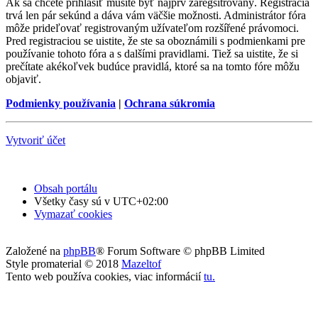
Ak sa chcete prihlásiť musíte byť najprv zaregsitrovaný. Registrácia
trvá len pár sekúnd a dáva vám väčšie možnosti. Administrátor fóra
môže prideľovať registrovaným užívateľom rozšířené právomoci.
Pred registraciou se uistite, že ste sa oboznámili s podmienkami pre
používanie tohoto fóra a s dalšími pravidlami. Tiež sa uistite, že si
prečítate akékoľvek budúce pravidlá, ktoré sa na tomto fóre môžu
objaviť.
Podmienky používania
|
Ochrana súkromia
Vytvoriť účet
Obsah portálu
Všetky časy sú v
UTC+02:00
Vymazať cookies
Založené na
phpBB
® Forum Software © phpBB Limited
Style promaterial © 2018
Mazeltof
Tento web používa cookies, viac informácií
tu
.