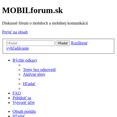
MOBILforum.sk
Diskusné fórum o mobiloch a mobilnej komunikácii
Prejsť na obsah
Rozšírené
Hľadať
vyhľadávanie
Rýchle odkazy
Temy bez odpovedí
Aktívne témy
Hľadať
FAQ
Prihlásiť sa
Vytvoriť účet
Obsah portálu
Hľadať