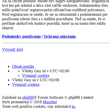
Ak sa chcete prihlásiť musíte byť najprv zaregsitrovaný. Registrácia
trvá len pár sekúnd a dáva vám väčšie možnosti. Administrátor fóra
môže prideľovať registrovaným užívateľom rozšířené právomoci.
Pred registraciou se uistite, že ste sa oboznámili s podmienkami pre
používanie tohoto fóra a s dalšími pravidlami. Tiež sa uistite, že si
prečítate akékoľvek budúce pravidlá, ktoré sa na tomto fóre môžu
objaviť.
Podmienky používania
|
Ochrana súkromia
Vytvoriť účet
Obsah portálu
Všetky časy sú v
UTC+02:00
Vymazať cookies
Všetky časy sú v
UTC+02:00
Vymazať cookies
Založené na
phpBB
® Forum Software © phpBB Limited
Style promaterial © 2018
Mazeltof
Tento web používa cookies, viac informácií
tu
.