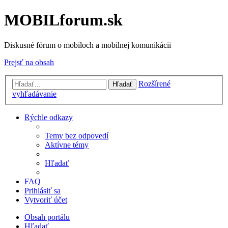
MOBILforum.sk
Diskusné fórum o mobiloch a mobilnej komunikácii
Prejsť na obsah
Rozšírené
Hľadať
vyhľadávanie
Rýchle odkazy
Temy bez odpovedí
Aktívne témy
Hľadať
FAQ
Prihlásiť sa
Vytvoriť účet
Obsah portálu
Hľadať