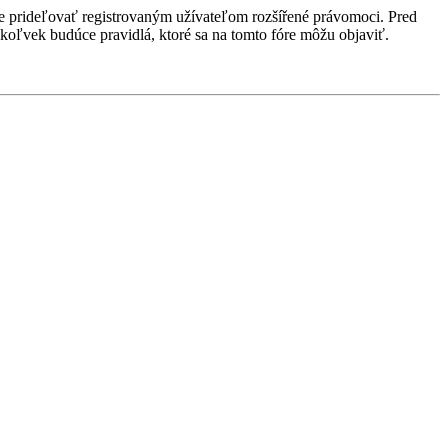
ôže prideľovať registrovaným užívateľom rozšířené právomoci. Pred
 akékoľvek budúce pravidlá, ktoré sa na tomto fóre môžu objaviť.