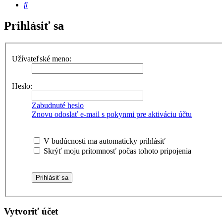
Hľadať
Prihlásiť sa
Užívateľské meno:
Heslo:
Zabudnuté heslo
Znovu odoslať e-mail s pokynmi pre aktiváciu účtu
V budúcnosti ma automaticky prihlásiť
Skrýť moju prítomnosť počas tohoto pripojenia
Vytvoriť účet