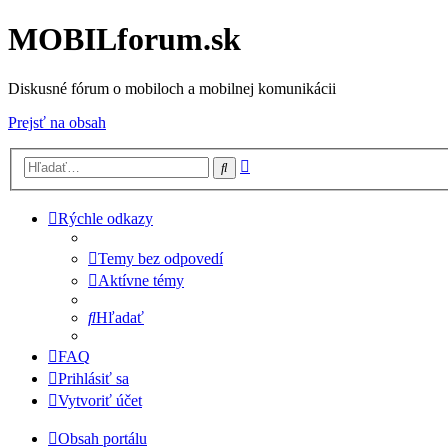
MOBILforum.sk
Diskusné fórum o mobiloch a mobilnej komunikácii
Prejsť na obsah
Rozšírené
Hľadať
vyhľadávanie
Rýchle odkazy
Temy bez odpovedí
Aktívne témy
Hľadať
FAQ
Prihlásiť sa
Vytvoriť účet
Obsah portálu