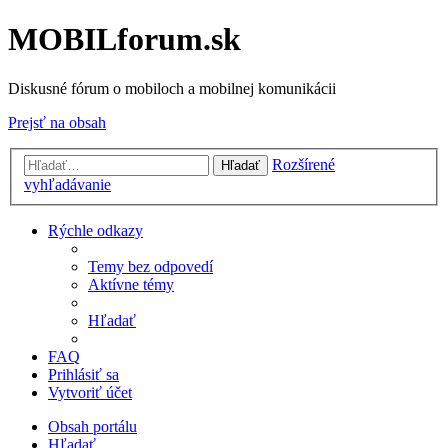
MOBILforum.sk
Diskusné fórum o mobiloch a mobilnej komunikácii
Prejsť na obsah
Rozšírené
Hľadať
vyhľadávanie
Rýchle odkazy
Temy bez odpovedí
Aktívne témy
Hľadať
FAQ
Prihlásiť sa
Vytvoriť účet
Obsah portálu
Hľadať