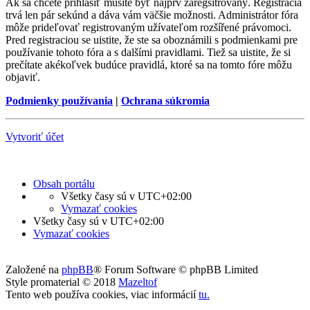
Ak sa chcete prihlásiť musíte byť najprv zaregsitrovaný. Registrácia
trvá len pár sekúnd a dáva vám väčšie možnosti. Administrátor fóra
môže prideľovať registrovaným užívateľom rozšířené právomoci.
Pred registraciou se uistite, že ste sa oboznámili s podmienkami pre
používanie tohoto fóra a s dalšími pravidlami. Tiež sa uistite, že si
prečítate akékoľvek budúce pravidlá, ktoré sa na tomto fóre môžu
objaviť.
Podmienky používania
|
Ochrana súkromia
Vytvoriť účet
Obsah portálu
Všetky časy sú v
UTC+02:00
Vymazať cookies
Všetky časy sú v
UTC+02:00
Vymazať cookies
Založené na
phpBB
® Forum Software © phpBB Limited
Style promaterial © 2018
Mazeltof
Tento web používa cookies, viac informácií
tu
.