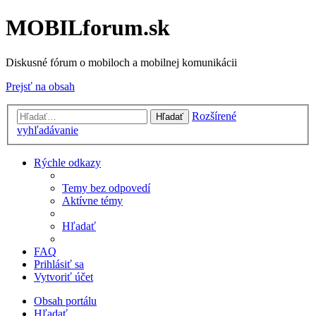
MOBILforum.sk
Diskusné fórum o mobiloch a mobilnej komunikácii
Prejsť na obsah
Rozšírené
Hľadať
vyhľadávanie
Rýchle odkazy
Temy bez odpovedí
Aktívne témy
Hľadať
FAQ
Prihlásiť sa
Vytvoriť účet
Obsah portálu
Hľadať