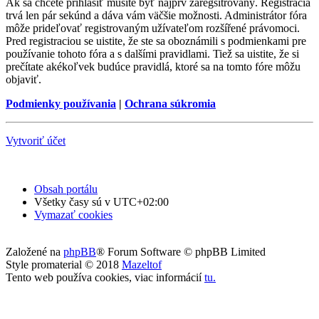
Ak sa chcete prihlásiť musíte byť najprv zaregsitrovaný. Registrácia
trvá len pár sekúnd a dáva vám väčšie možnosti. Administrátor fóra
môže prideľovať registrovaným užívateľom rozšířené právomoci.
Pred registraciou se uistite, že ste sa oboznámili s podmienkami pre
používanie tohoto fóra a s dalšími pravidlami. Tiež sa uistite, že si
prečítate akékoľvek budúce pravidlá, ktoré sa na tomto fóre môžu
objaviť.
Podmienky používania
|
Ochrana súkromia
Vytvoriť účet
Obsah portálu
Všetky časy sú v
UTC+02:00
Vymazať cookies
Založené na
phpBB
® Forum Software © phpBB Limited
Style promaterial © 2018
Mazeltof
Tento web používa cookies, viac informácií
tu
.