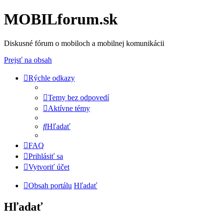
MOBILforum.sk
Diskusné fórum o mobiloch a mobilnej komunikácii
Prejsť na obsah
Rýchle odkazy
Temy bez odpovedí
Aktívne témy
Hľadať
FAQ
Prihlásiť sa
Vytvoriť účet
Obsah portálu
Hľadať
Hľadať