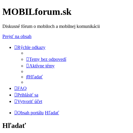
MOBILforum.sk
Diskusné fórum o mobiloch a mobilnej komunikácii
Prejsť na obsah
Rýchle odkazy
Temy bez odpovedí
Aktívne témy
Hľadať
FAQ
Prihlásiť sa
Vytvoriť účet
Obsah portálu
Hľadať
Hľadať