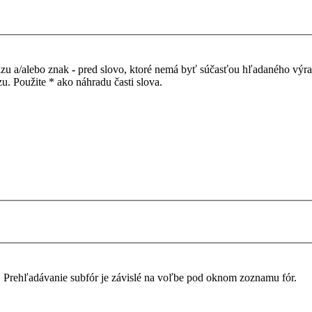
azu a/alebo znak
-
pred slovo, ktoré nemá byť súčasťou hľadaného výr
. Použite * ako náhradu časti slova.
. Prehľadávanie subfór je závislé na voľbe pod oknom zoznamu fór.