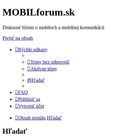
MOBILforum.sk
Diskusné fórum o mobiloch a mobilnej komunikácii
Prejsť na obsah
Rýchle odkazy
Temy bez odpovedí
Aktívne témy
Hľadať
FAQ
Prihlásiť sa
Vytvoriť účet
Obsah portálu
Hľadať
Hľadať