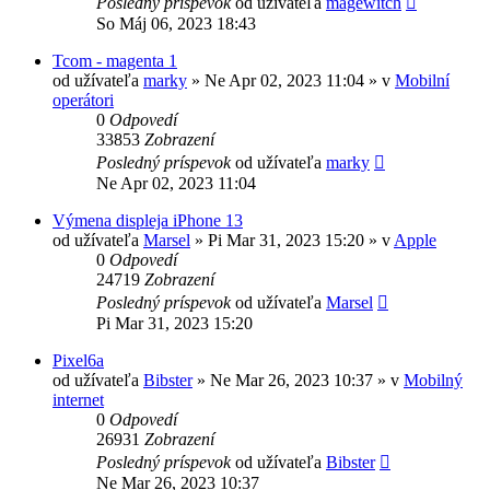
Posledný príspevok
od užívateľa
magewitch
So Máj 06, 2023 18:43
Tcom - magenta 1
od užívateľa
marky
»
Ne Apr 02, 2023 11:04
» v
Mobilní
operátori
0
Odpovedí
33853
Zobrazení
Posledný príspevok
od užívateľa
marky
Ne Apr 02, 2023 11:04
Výmena displeja iPhone 13
od užívateľa
Marsel
»
Pi Mar 31, 2023 15:20
» v
Apple
0
Odpovedí
24719
Zobrazení
Posledný príspevok
od užívateľa
Marsel
Pi Mar 31, 2023 15:20
Pixel6a
od užívateľa
Bibster
»
Ne Mar 26, 2023 10:37
» v
Mobilný
internet
0
Odpovedí
26931
Zobrazení
Posledný príspevok
od užívateľa
Bibster
Ne Mar 26, 2023 10:37