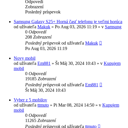
Odpovedí
Zobrazení
Posledný príspevok
Samsung Galaxy S25+ Horná časť telefonu je veľmi horúca
od užívateľa
Makuk
»
Po Aug 03, 2026 11:19
» v
Samsung
0
Odpovedí
208
Zobrazení
Posledný príspevok
od užívateľa
Makuk
Po Aug 03, 2026 11:19
Novy mobil
od užívateľa
Em881
»
Št Máj 30, 2024 10:43
» v
Kupujem
mobil
0
Odpovedí
19185
Zobrazení
Posledný príspevok
od užívateľa
Em881
Št Máj 30, 2024 10:43
Vyber z 5 mobilov
od užívateľa
ttmuto
»
Pi Mar 08, 2024 14:50
» v
Kupujem
mobil
0
Odpovedí
11265
Zobrazení
Posledný príspevok
od užívateľa
ttmuto