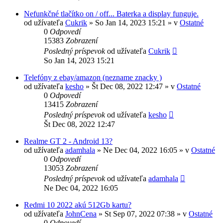
Nefunkčné tlačítko on / off... Baterka a display funguje.
od užívateľa
Cukrik
»
So Jan 14, 2023 15:21
» v
Ostatné
0
Odpovedí
15383
Zobrazení
Posledný príspevok
od užívateľa
Cukrik
So Jan 14, 2023 15:21
Telefóny z ebay/amazon (nezname znacky )
od užívateľa
kesho
»
Št Dec 08, 2022 12:47
» v
Ostatné
0
Odpovedí
13415
Zobrazení
Posledný príspevok
od užívateľa
kesho
Št Dec 08, 2022 12:47
Realme GT 2 - Android 13?
od užívateľa
adamhala
»
Ne Dec 04, 2022 16:05
» v
Ostatné
0
Odpovedí
13053
Zobrazení
Posledný príspevok
od užívateľa
adamhala
Ne Dec 04, 2022 16:05
Redmi 10 2022 akú 512Gb kartu?
od užívateľa
JohnCena
»
St Sep 07, 2022 07:38
» v
Ostatné
0
Odpovedí