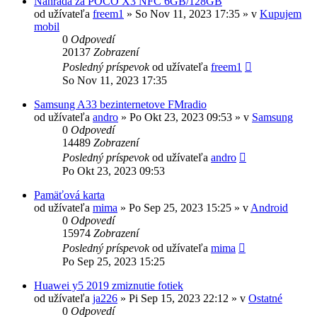
Náhrada za POCO X3 NFC 6GB/128GB
od užívateľa
freem1
»
So Nov 11, 2023 17:35
» v
Kupujem
mobil
0
Odpovedí
20137
Zobrazení
Posledný príspevok
od užívateľa
freem1
So Nov 11, 2023 17:35
Samsung A33 bezinternetove FMradio
od užívateľa
andro
»
Po Okt 23, 2023 09:53
» v
Samsung
0
Odpovedí
14489
Zobrazení
Posledný príspevok
od užívateľa
andro
Po Okt 23, 2023 09:53
Pamäťová karta
od užívateľa
mima
»
Po Sep 25, 2023 15:25
» v
Android
0
Odpovedí
15974
Zobrazení
Posledný príspevok
od užívateľa
mima
Po Sep 25, 2023 15:25
Huawei y5 2019 zmiznutie fotiek
od užívateľa
ja226
»
Pi Sep 15, 2023 22:12
» v
Ostatné
0
Odpovedí