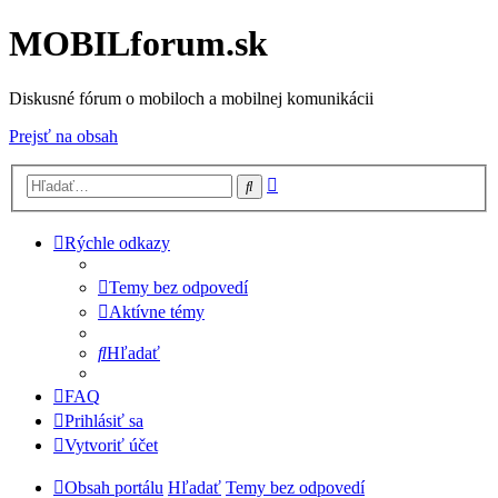
MOBILforum.sk
Diskusné fórum o mobiloch a mobilnej komunikácii
Prejsť na obsah
Rozšírené
Hľadať
vyhľadávanie
Rýchle odkazy
Temy bez odpovedí
Aktívne témy
Hľadať
FAQ
Prihlásiť sa
Vytvoriť účet
Obsah portálu
Hľadať
Temy bez odpovedí