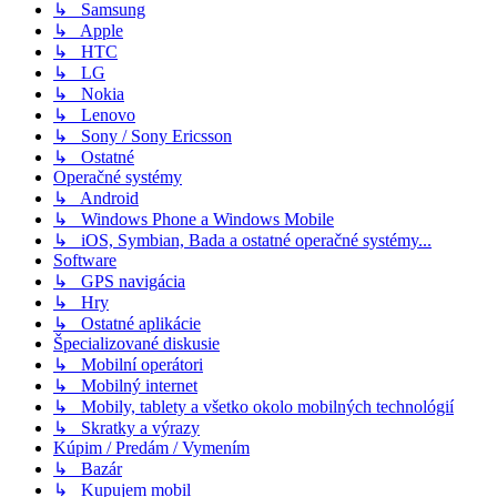
↳ Samsung
↳ Apple
↳ HTC
↳ LG
↳ Nokia
↳ Lenovo
↳ Sony / Sony Ericsson
↳ Ostatné
Operačné systémy
↳ Android
↳ Windows Phone a Windows Mobile
↳ iOS, Symbian, Bada a ostatné operačné systémy...
Software
↳ GPS navigácia
↳ Hry
↳ Ostatné aplikácie
Špecializované diskusie
↳ Mobilní operátori
↳ Mobilný internet
↳ Mobily, tablety a všetko okolo mobilných technológií
↳ Skratky a výrazy
Kúpim / Predám / Vymením
↳ Bazár
↳ Kupujem mobil