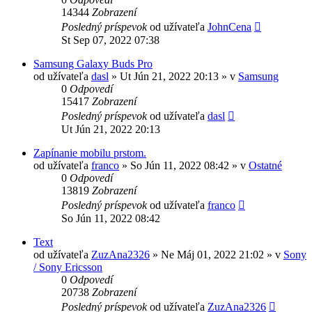
14344
Zobrazení
Posledný príspevok
od užívateľa
JohnCena
St Sep 07, 2022 07:38
Samsung Galaxy Buds Pro
od užívateľa
dasl
»
Ut Jún 21, 2022 20:13
» v
Samsung
0
Odpovedí
15417
Zobrazení
Posledný príspevok
od užívateľa
dasl
Ut Jún 21, 2022 20:13
Zapínanie mobilu prstom.
od užívateľa
franco
»
So Jún 11, 2022 08:42
» v
Ostatné
0
Odpovedí
13819
Zobrazení
Posledný príspevok
od užívateľa
franco
So Jún 11, 2022 08:42
Text
od užívateľa
ZuzAna2326
»
Ne Máj 01, 2022 21:02
» v
Sony
/ Sony Ericsson
0
Odpovedí
20738
Zobrazení
Posledný príspevok
od užívateľa
ZuzAna2326