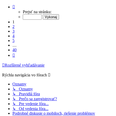
Strana
1
Prejsť na stránku:
z
40
1
2
3
4
5
…
40
Ďalšia
Rozšírené vyhľadávanie
Rýchla navigácia vo fórach
Oznamy
↳ Oznamy
↳ Pravidlá fóra
↳ Prečo sa zaregistrovať?
↳ Pre vedenie fóra...
↳ Od vedenia fóra...
Podrobné diskusie o mobiloch, riešenie problémov