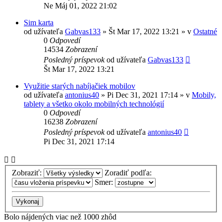
Ne Máj 01, 2022 21:02
Sim karta
od užívateľa
Gabvas133
»
Št Mar 17, 2022 13:21
» v
Ostatné
0
Odpovedí
14534
Zobrazení
Posledný príspevok
od užívateľa
Gabvas133
Št Mar 17, 2022 13:21
Využitie starých nabíjačiek mobilov
od užívateľa
antonius40
»
Pi Dec 31, 2021 17:14
» v
Mobily,
tablety a všetko okolo mobilných technológií
0
Odpovedí
16238
Zobrazení
Posledný príspevok
od užívateľa
antonius40
Pi Dec 31, 2021 17:14
Zobraziť:
Zoradiť podľa:
Smer:
Bolo nájdených viac než 1000 zhôd