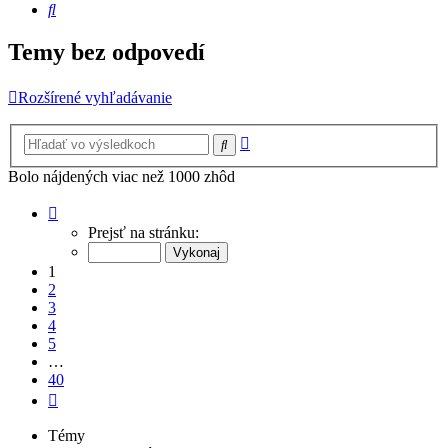
Hľadať
Temy bez odpovedí
Rozšírené vyhľadávanie
Rozšírené
Hľadať
vyhľadávanie
Bolo nájdených viac než 1000 zhôd
Strana
1
Prejsť na stránku:
z
40
1
2
3
4
5
…
40
Ďalšia
Témy