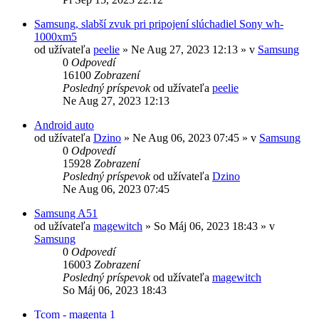
Samsung, slabší zvuk pri pripojení slúchadiel Sony wh-
1000xm5
od užívateľa
peelie
»
Ne Aug 27, 2023 12:13
» v
Samsung
0
Odpovedí
16100
Zobrazení
Posledný príspevok
od užívateľa
peelie
Ne Aug 27, 2023 12:13
Android auto
od užívateľa
Dzino
»
Ne Aug 06, 2023 07:45
» v
Samsung
0
Odpovedí
15928
Zobrazení
Posledný príspevok
od užívateľa
Dzino
Ne Aug 06, 2023 07:45
Samsung A51
od užívateľa
magewitch
»
So Máj 06, 2023 18:43
» v
Samsung
0
Odpovedí
16003
Zobrazení
Posledný príspevok
od užívateľa
magewitch
So Máj 06, 2023 18:43
Tcom - magenta 1