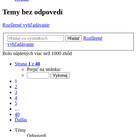
Temy bez odpovedí
Rozšírené vyhľadávanie
Rozšírené
Hľadať
vyhľadávanie
Bolo nájdených viac než 1000 zhôd
Strana
1
z
40
Prejsť na stránku:
1
2
3
4
5
…
40
Ďalšia
Témy
Odpovedí