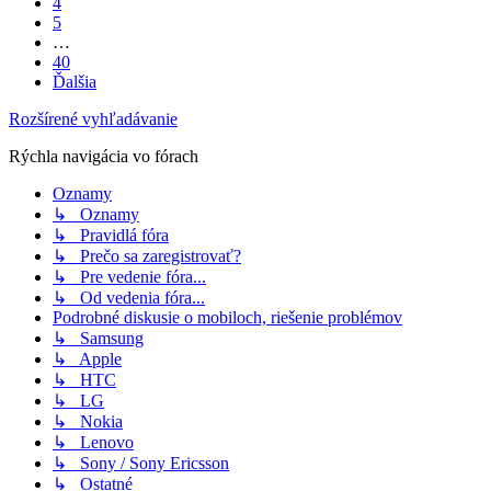
4
5
…
40
Ďalšia
Rozšírené vyhľadávanie
Rýchla navigácia vo fórach
Oznamy
↳ Oznamy
↳ Pravidlá fóra
↳ Prečo sa zaregistrovať?
↳ Pre vedenie fóra...
↳ Od vedenia fóra...
Podrobné diskusie o mobiloch, riešenie problémov
↳ Samsung
↳ Apple
↳ HTC
↳ LG
↳ Nokia
↳ Lenovo
↳ Sony / Sony Ericsson
↳ Ostatné