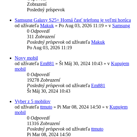
Zobrazení
Posledný príspevok
Samsung Galaxy S25+ Horná časť telefonu je veľmi horúca
od užívateľa
Makuk
»
Po Aug 03, 2026 11:19
» v
Samsung
0
Odpovedí
311
Zobrazení
Posledný príspevok
od užívateľa
Makuk
Po Aug 03, 2026 11:19
Novy mobil
od užívateľa
Em881
»
Št Máj 30, 2024 10:43
» v
Kupujem
mobil
0
Odpovedí
19278
Zobrazení
Posledný príspevok
od užívateľa
Em881
Št Máj 30, 2024 10:43
Vyber z 5 mobilov
od užívateľa
ttmuto
»
Pi Mar 08, 2024 14:50
» v
Kupujem
mobil
0
Odpovedí
11316
Zobrazení
Posledný príspevok
od užívateľa
ttmuto
Pi Mar 08, 2024 14:50