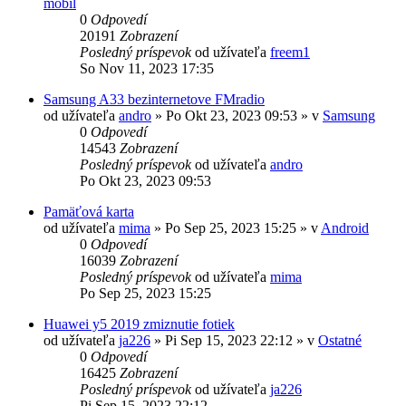
mobil
0
Odpovedí
20191
Zobrazení
Posledný príspevok
od užívateľa
freem1
So Nov 11, 2023 17:35
Samsung A33 bezinternetove FMradio
od užívateľa
andro
»
Po Okt 23, 2023 09:53
» v
Samsung
0
Odpovedí
14543
Zobrazení
Posledný príspevok
od užívateľa
andro
Po Okt 23, 2023 09:53
Pamäťová karta
od užívateľa
mima
»
Po Sep 25, 2023 15:25
» v
Android
0
Odpovedí
16039
Zobrazení
Posledný príspevok
od užívateľa
mima
Po Sep 25, 2023 15:25
Huawei y5 2019 zmiznutie fotiek
od užívateľa
ja226
»
Pi Sep 15, 2023 22:12
» v
Ostatné
0
Odpovedí
16425
Zobrazení
Posledný príspevok
od užívateľa
ja226
Pi Sep 15, 2023 22:12