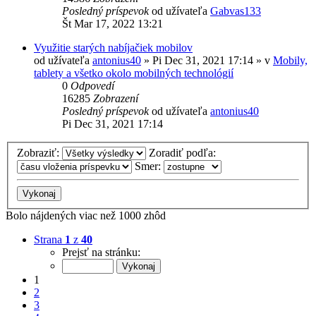
Posledný príspevok
od užívateľa
Gabvas133
Št Mar 17, 2022 13:21
Využitie starých nabíjačiek mobilov
od užívateľa
antonius40
»
Pi Dec 31, 2021 17:14
» v
Mobily,
tablety a všetko okolo mobilných technológií
0
Odpovedí
16285
Zobrazení
Posledný príspevok
od užívateľa
antonius40
Pi Dec 31, 2021 17:14
Zobraziť:
Zoradiť podľa:
Smer:
Bolo nájdených viac než 1000 zhôd
Strana
1
z
40
Prejsť na stránku:
1
2
3