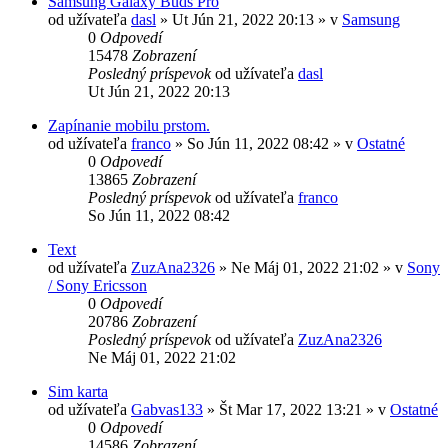
Samsung Galaxy Buds Pro
od užívateľa
dasl
»
Ut Jún 21, 2022 20:13
» v
Samsung
0
Odpovedí
15478
Zobrazení
Posledný príspevok
od užívateľa
dasl
Ut Jún 21, 2022 20:13
Zapínanie mobilu prstom.
od užívateľa
franco
»
So Jún 11, 2022 08:42
» v
Ostatné
0
Odpovedí
13865
Zobrazení
Posledný príspevok
od užívateľa
franco
So Jún 11, 2022 08:42
Text
od užívateľa
ZuzAna2326
»
Ne Máj 01, 2022 21:02
» v
Sony
/ Sony Ericsson
0
Odpovedí
20786
Zobrazení
Posledný príspevok
od užívateľa
ZuzAna2326
Ne Máj 01, 2022 21:02
Sim karta
od užívateľa
Gabvas133
»
Št Mar 17, 2022 13:21
» v
Ostatné
0
Odpovedí
14586
Zobrazení