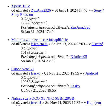
Xperia 10IV
od užívateľa
ZuzAna2326
»
St Jan 31, 2024 17:40
» v
Sony /
Sony Ericsson
0
Odpovedí
17606
Zobrazení
Posledný príspevok
od užívateľa
ZuzAna2326
St Jan 31, 2024 17:40
Motorola zobrazenie cez iné aplikácie
od užívateľa
Nikoleta95
»
So Jan 13, 2024 23:03
» v
Ostatné
0
Odpovedí
10183
Zobrazení
Posledný príspevok
od užívateľa
Nikoleta95
So Jan 13, 2024 23:03
Cubot Note 50
od užívateľa
Easko
»
Ut Nov 21, 2023 19:55
» v
Android
0
Odpovedí
19962
Zobrazení
Posledný príspevok
od užívateľa
Easko
Ut Nov 21, 2023 19:55
Náhrada za POCO X3 NFC 6GB/128GB
od užívateľa
freem1
»
So Nov 11, 2023 17:35
» v
Kupujem