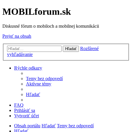
MOBILforum.sk
Diskusné fórum o mobiloch a mobilnej komunikácii
Prejsť na obsah
Rozšírené
Hľadať
vyhľadávanie
Rýchle odkazy
Temy bez odpovedí
Aktívne témy
Hľadať
FAQ
Prihlásiť sa
Vytvoriť účet
Obsah portálu
Hľadať
Temy bez odpovedí
Hľadať