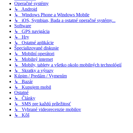
Operačné systémy
↳ Android
↳ Windows Phone a Windows Mobile
↳ iOS, Symbian, Bada a ostatné operačné systémy...
Software
↳ GPS navigácia
↳ Hry
↳ Ostatné aplikácie
Špecializované diskusie
↳ Mobilní operátori
↳ Mobilný internet
↳ Mobily, tablety a všetko okolo mobilných technológií
↳ Skratky a výrazy
Kúpim / Predám / Vymením
↳ Bazár
↳ Kupujem mobil
Ostatné
↳ Články
↳ SMS pre každú príležitosť
↳ Vybrané videorecenzie mobilov
↳ Kôš