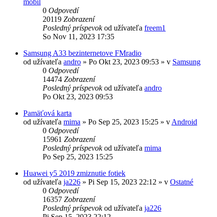
mobil
0
Odpovedí
20119
Zobrazení
Posledný príspevok
od užívateľa
freem1
So Nov 11, 2023 17:35
Samsung A33 bezinternetove FMradio
od užívateľa
andro
»
Po Okt 23, 2023 09:53
» v
Samsung
0
Odpovedí
14474
Zobrazení
Posledný príspevok
od užívateľa
andro
Po Okt 23, 2023 09:53
Pamäťová karta
od užívateľa
mima
»
Po Sep 25, 2023 15:25
» v
Android
0
Odpovedí
15961
Zobrazení
Posledný príspevok
od užívateľa
mima
Po Sep 25, 2023 15:25
Huawei y5 2019 zmiznutie fotiek
od užívateľa
ja226
»
Pi Sep 15, 2023 22:12
» v
Ostatné
0
Odpovedí
16357
Zobrazení
Posledný príspevok
od užívateľa
ja226
Pi Sep 15, 2023 22:12