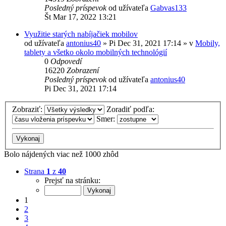
Posledný príspevok
od užívateľa
Gabvas133
Št Mar 17, 2022 13:21
Využitie starých nabíjačiek mobilov
od užívateľa
antonius40
»
Pi Dec 31, 2021 17:14
» v
Mobily,
tablety a všetko okolo mobilných technológií
0
Odpovedí
16220
Zobrazení
Posledný príspevok
od užívateľa
antonius40
Pi Dec 31, 2021 17:14
Zobraziť:
Zoradiť podľa:
Smer:
Bolo nájdených viac než 1000 zhôd
Strana
1
z
40
Prejsť na stránku:
1
2
3