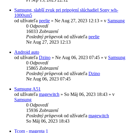
Samsung, slabší zvuk pri pripojení slúchadiel Sony wh-
1000xm5
od užívateľa
peelie
»
Ne Aug 27, 2023 12:13
» v
Samsung
0
Odpovedí
16033
Zobrazení
Posledný príspevok
od užívateľa
peelie
Ne Aug 27, 2023 12:13
Android auto
od užívateľa
Dzino
»
Ne Aug 06, 2023 07:45
» v
Samsung
0
Odpovedí
15865
Zobrazení
Posledný príspevok
od užívateľa
Dzino
Ne Aug 06, 2023 07:45
Samsung A51
od užívateľa
magewitch
»
So Máj 06, 2023 18:43
» v
Samsung
0
Odpovedí
15936
Zobrazení
Posledný príspevok
od užívateľa
magewitch
So Máj 06, 2023 18:43
Tcom - magenta 1