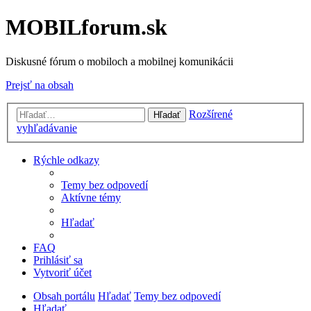
MOBILforum.sk
Diskusné fórum o mobiloch a mobilnej komunikácii
Prejsť na obsah
Rozšírené
Hľadať
vyhľadávanie
Rýchle odkazy
Temy bez odpovedí
Aktívne témy
Hľadať
FAQ
Prihlásiť sa
Vytvoriť účet
Obsah portálu
Hľadať
Temy bez odpovedí
Hľadať