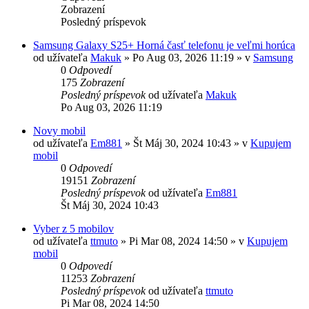
Zobrazení
Posledný príspevok
Samsung Galaxy S25+ Horná časť telefonu je veľmi horúca
od užívateľa
Makuk
»
Po Aug 03, 2026 11:19
» v
Samsung
0
Odpovedí
175
Zobrazení
Posledný príspevok
od užívateľa
Makuk
Po Aug 03, 2026 11:19
Novy mobil
od užívateľa
Em881
»
Št Máj 30, 2024 10:43
» v
Kupujem
mobil
0
Odpovedí
19151
Zobrazení
Posledný príspevok
od užívateľa
Em881
Št Máj 30, 2024 10:43
Vyber z 5 mobilov
od užívateľa
ttmuto
»
Pi Mar 08, 2024 14:50
» v
Kupujem
mobil
0
Odpovedí
11253
Zobrazení
Posledný príspevok
od užívateľa
ttmuto
Pi Mar 08, 2024 14:50