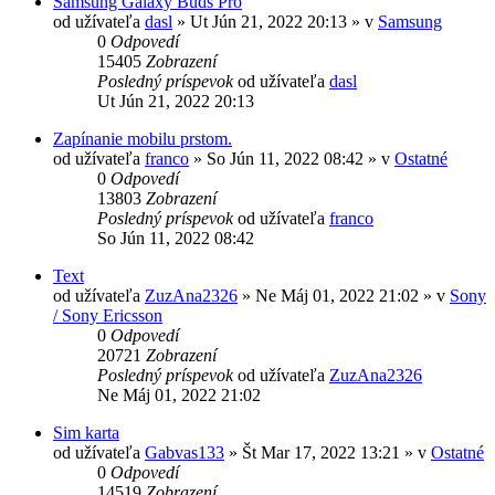
Samsung Galaxy Buds Pro
od užívateľa
dasl
»
Ut Jún 21, 2022 20:13
» v
Samsung
0
Odpovedí
15405
Zobrazení
Posledný príspevok
od užívateľa
dasl
Ut Jún 21, 2022 20:13
Zapínanie mobilu prstom.
od užívateľa
franco
»
So Jún 11, 2022 08:42
» v
Ostatné
0
Odpovedí
13803
Zobrazení
Posledný príspevok
od užívateľa
franco
So Jún 11, 2022 08:42
Text
od užívateľa
ZuzAna2326
»
Ne Máj 01, 2022 21:02
» v
Sony
/ Sony Ericsson
0
Odpovedí
20721
Zobrazení
Posledný príspevok
od užívateľa
ZuzAna2326
Ne Máj 01, 2022 21:02
Sim karta
od užívateľa
Gabvas133
»
Št Mar 17, 2022 13:21
» v
Ostatné
0
Odpovedí
14519
Zobrazení