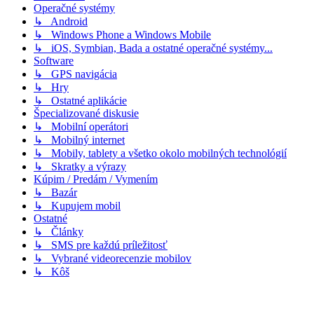
Operačné systémy
↳ Android
↳ Windows Phone a Windows Mobile
↳ iOS, Symbian, Bada a ostatné operačné systémy...
Software
↳ GPS navigácia
↳ Hry
↳ Ostatné aplikácie
Špecializované diskusie
↳ Mobilní operátori
↳ Mobilný internet
↳ Mobily, tablety a všetko okolo mobilných technológií
↳ Skratky a výrazy
Kúpim / Predám / Vymením
↳ Bazár
↳ Kupujem mobil
Ostatné
↳ Články
↳ SMS pre každú príležitosť
↳ Vybrané videorecenzie mobilov
↳ Kôš