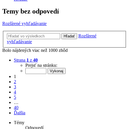
Temy bez odpovedí
Rozšírené vyhľadávanie
Rozšírené
Hľadať
vyhľadávanie
Bolo nájdených viac než 1000 zhôd
Strana
1
z
40
Prejsť na stránku:
1
2
3
4
5
…
40
Ďalšia
Témy
Odpovedí