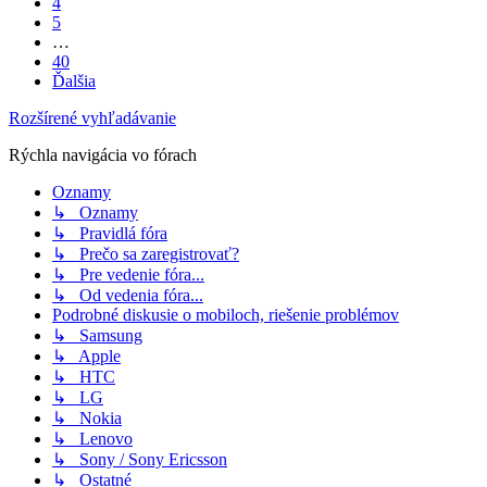
4
5
…
40
Ďalšia
Rozšírené vyhľadávanie
Rýchla navigácia vo fórach
Oznamy
↳ Oznamy
↳ Pravidlá fóra
↳ Prečo sa zaregistrovať?
↳ Pre vedenie fóra...
↳ Od vedenia fóra...
Podrobné diskusie o mobiloch, riešenie problémov
↳ Samsung
↳ Apple
↳ HTC
↳ LG
↳ Nokia
↳ Lenovo
↳ Sony / Sony Ericsson
↳ Ostatné