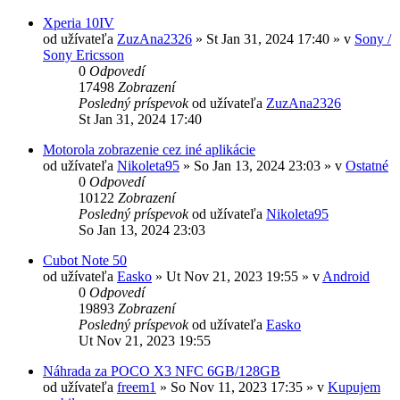
Xperia 10IV
od užívateľa
ZuzAna2326
»
St Jan 31, 2024 17:40
» v
Sony /
Sony Ericsson
0
Odpovedí
17498
Zobrazení
Posledný príspevok
od užívateľa
ZuzAna2326
St Jan 31, 2024 17:40
Motorola zobrazenie cez iné aplikácie
od užívateľa
Nikoleta95
»
So Jan 13, 2024 23:03
» v
Ostatné
0
Odpovedí
10122
Zobrazení
Posledný príspevok
od užívateľa
Nikoleta95
So Jan 13, 2024 23:03
Cubot Note 50
od užívateľa
Easko
»
Ut Nov 21, 2023 19:55
» v
Android
0
Odpovedí
19893
Zobrazení
Posledný príspevok
od užívateľa
Easko
Ut Nov 21, 2023 19:55
Náhrada za POCO X3 NFC 6GB/128GB
od užívateľa
freem1
»
So Nov 11, 2023 17:35
» v
Kupujem