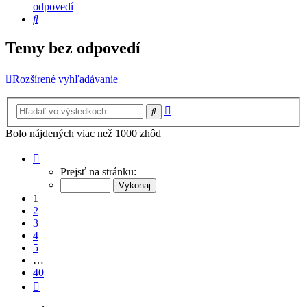
odpovedí
Hľadať
Temy bez odpovedí
Rozšírené vyhľadávanie
Rozšírené
Hľadať
vyhľadávanie
Bolo nájdených viac než 1000 zhôd
Strana
1
Prejsť na stránku:
z
40
1
2
3
4
5
…
40
Ďalšia