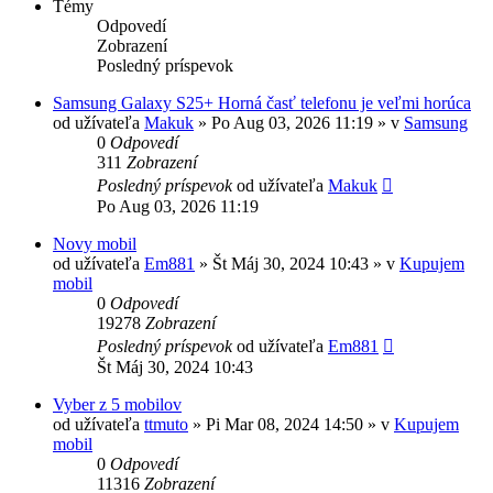
Témy
Odpovedí
Zobrazení
Posledný príspevok
Samsung Galaxy S25+ Horná časť telefonu je veľmi horúca
od užívateľa
Makuk
»
Po Aug 03, 2026 11:19
» v
Samsung
0
Odpovedí
311
Zobrazení
Posledný príspevok
od užívateľa
Makuk
Po Aug 03, 2026 11:19
Novy mobil
od užívateľa
Em881
»
Št Máj 30, 2024 10:43
» v
Kupujem
mobil
0
Odpovedí
19278
Zobrazení
Posledný príspevok
od užívateľa
Em881
Št Máj 30, 2024 10:43
Vyber z 5 mobilov
od užívateľa
ttmuto
»
Pi Mar 08, 2024 14:50
» v
Kupujem
mobil
0
Odpovedí
11316
Zobrazení