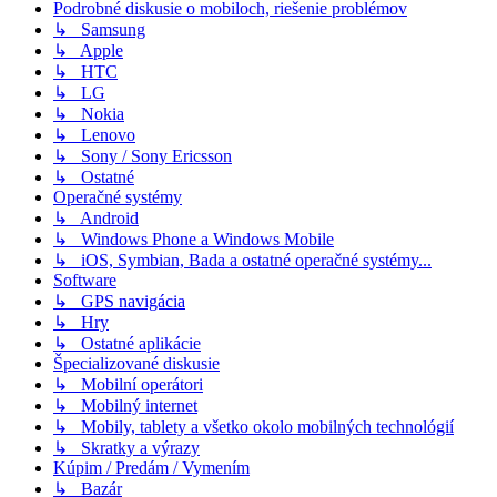
Podrobné diskusie o mobiloch, riešenie problémov
↳ Samsung
↳ Apple
↳ HTC
↳ LG
↳ Nokia
↳ Lenovo
↳ Sony / Sony Ericsson
↳ Ostatné
Operačné systémy
↳ Android
↳ Windows Phone a Windows Mobile
↳ iOS, Symbian, Bada a ostatné operačné systémy...
Software
↳ GPS navigácia
↳ Hry
↳ Ostatné aplikácie
Špecializované diskusie
↳ Mobilní operátori
↳ Mobilný internet
↳ Mobily, tablety a všetko okolo mobilných technológií
↳ Skratky a výrazy
Kúpim / Predám / Vymením
↳ Bazár