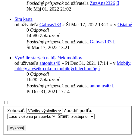
Posledný príspevok
od užívateľa
ZuzAna2326
Ne Máj 01, 2022 21:02
Sim karta
od užívateľa
Gabvas133
»
Št Mar 17, 2022 13:21
» v
Ostatné
0
Odpovedí
14586
Zobrazení
Posledný príspevok
od užívateľa
Gabvas133
Št Mar 17, 2022 13:21
Využitie starých nabíjačiek mobilov
od užívateľa
antonius40
»
Pi Dec 31, 2021 17:14
» v
Mobily,
tablety a všetko okolo mobilných technológií
0
Odpovedí
16285
Zobrazení
Posledný príspevok
od užívateľa
antonius40
Pi Dec 31, 2021 17:14
Zobraziť:
Zoradiť podľa:
Smer: