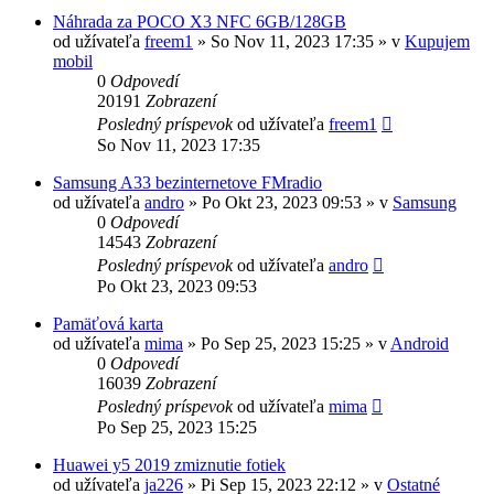
Náhrada za POCO X3 NFC 6GB/128GB
od užívateľa
freem1
»
So Nov 11, 2023 17:35
» v
Kupujem
mobil
0
Odpovedí
20191
Zobrazení
Posledný príspevok
od užívateľa
freem1
So Nov 11, 2023 17:35
Samsung A33 bezinternetove FMradio
od užívateľa
andro
»
Po Okt 23, 2023 09:53
» v
Samsung
0
Odpovedí
14543
Zobrazení
Posledný príspevok
od užívateľa
andro
Po Okt 23, 2023 09:53
Pamäťová karta
od užívateľa
mima
»
Po Sep 25, 2023 15:25
» v
Android
0
Odpovedí
16039
Zobrazení
Posledný príspevok
od užívateľa
mima
Po Sep 25, 2023 15:25
Huawei y5 2019 zmiznutie fotiek
od užívateľa
ja226
»
Pi Sep 15, 2023 22:12
» v
Ostatné