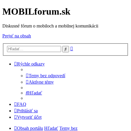
MOBILforum.sk
Diskusné fórum o mobiloch a mobilnej komunikácii
Prejsť na obsah
Rozšírené
Hľadať
vyhľadávanie
Rýchle odkazy
Temy bez odpovedí
Aktívne témy
Hľadať
FAQ
Prihlásiť sa
Vytvoriť účet
Obsah portálu
Hľadať
Temy bez