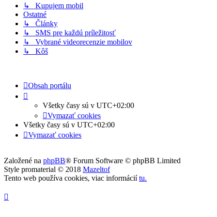
↳ Kupujem mobil
Ostatné
↳ Články
↳ SMS pre každú príležitosť
↳ Vybrané videorecenzie mobilov
↳ Kôš
Obsah portálu
Všetky časy sú v
UTC+02:00
Vymazať cookies
Všetky časy sú v
UTC+02:00
Vymazať cookies
Založené na
phpBB
® Forum Software © phpBB Limited
Style promaterial © 2018
Mazeltof
Tento web používa cookies, viac informácií
tu
.