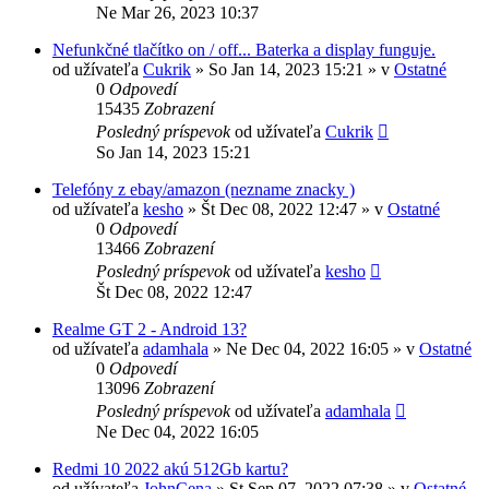
Ne Mar 26, 2023 10:37
Nefunkčné tlačítko on / off... Baterka a display funguje.
od užívateľa
Cukrik
»
So Jan 14, 2023 15:21
» v
Ostatné
0
Odpovedí
15435
Zobrazení
Posledný príspevok
od užívateľa
Cukrik
So Jan 14, 2023 15:21
Telefóny z ebay/amazon (nezname znacky )
od užívateľa
kesho
»
Št Dec 08, 2022 12:47
» v
Ostatné
0
Odpovedí
13466
Zobrazení
Posledný príspevok
od užívateľa
kesho
Št Dec 08, 2022 12:47
Realme GT 2 - Android 13?
od užívateľa
adamhala
»
Ne Dec 04, 2022 16:05
» v
Ostatné
0
Odpovedí
13096
Zobrazení
Posledný príspevok
od užívateľa
adamhala
Ne Dec 04, 2022 16:05
Redmi 10 2022 akú 512Gb kartu?
od užívateľa
JohnCena
»
St Sep 07, 2022 07:38
» v
Ostatné