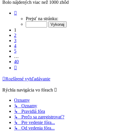
Bolo nájdených viac než 1000 zhôd
Strana
1
Prejsť na stránku:
z
40
1
2
3
4
5
…
40
Ďalšia
Rozšírené vyhľadávanie
Rýchla navigácia vo fórach
Oznamy
↳ Oznamy
↳ Pravidlá fóra
↳ Prečo sa zaregistrovať?
↳ Pre vedenie fóra...
↳ Od vedenia fóra...