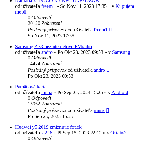
Náhrada za POCO X3 NFC 6GB/128GB
od užívateľa
freem1
»
So Nov 11, 2023 17:35
» v
Kupujem
mobil
0
Odpovedí
20120
Zobrazení
Posledný príspevok
od užívateľa
freem1
So Nov 11, 2023 17:35
Samsung A33 bezinternetove FMradio
od užívateľa
andro
»
Po Okt 23, 2023 09:53
» v
Samsung
0
Odpovedí
14474
Zobrazení
Posledný príspevok
od užívateľa
andro
Po Okt 23, 2023 09:53
Pamäťová karta
od užívateľa
mima
»
Po Sep 25, 2023 15:25
» v
Android
0
Odpovedí
15962
Zobrazení
Posledný príspevok
od užívateľa
mima
Po Sep 25, 2023 15:25
Huawei y5 2019 zmiznutie fotiek
od užívateľa
ja226
»
Pi Sep 15, 2023 22:12
» v
Ostatné
0
Odpovedí