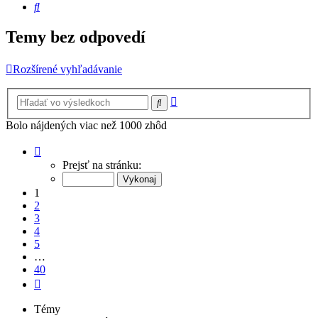
Hľadať
Temy bez odpovedí
Rozšírené vyhľadávanie
Rozšírené
Hľadať
vyhľadávanie
Bolo nájdených viac než 1000 zhôd
Strana
1
Prejsť na stránku:
z
40
1
2
3
4
5
…
40
Ďalšia
Témy