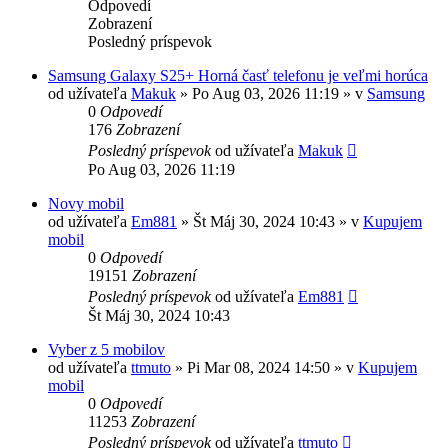
Odpovedí
Zobrazení
Posledný príspevok
Samsung Galaxy S25+ Horná časť telefonu je veľmi horúca
od užívateľa
Makuk
»
Po Aug 03, 2026 11:19
» v
Samsung
0
Odpovedí
176
Zobrazení
Posledný príspevok
od užívateľa
Makuk
Po Aug 03, 2026 11:19
Novy mobil
od užívateľa
Em881
»
Št Máj 30, 2024 10:43
» v
Kupujem
mobil
0
Odpovedí
19151
Zobrazení
Posledný príspevok
od užívateľa
Em881
Št Máj 30, 2024 10:43
Vyber z 5 mobilov
od užívateľa
ttmuto
»
Pi Mar 08, 2024 14:50
» v
Kupujem
mobil
0
Odpovedí
11253
Zobrazení
Posledný príspevok
od užívateľa
ttmuto