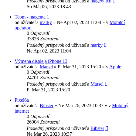
Posledný príspevok
od užívateľa
magewitch
So Máj 06, 2023 18:43
Tcom - magenta 1
od užívateľa
marky
»
Ne Apr 02, 2023 11:04
» v
Mobilní
operátori
0
Odpovedí
33826
Zobrazení
Posledný príspevok
od užívateľa
marky
Ne Apr 02, 2023 11:04
Výmena displeja iPhone 13
od užívateľa
Marsel
»
Pi Mar 31, 2023 15:20
» v
Apple
0
Odpovedí
24701
Zobrazení
Posledný príspevok
od užívateľa
Marsel
Pi Mar 31, 2023 15:20
Pixel6a
od užívateľa
Bibster
»
Ne Mar 26, 2023 10:37
» v
Mobilný
internet
0
Odpovedí
26904
Zobrazení
Posledný príspevok
od užívateľa
Bibster
Ne Mar 26, 2023 10:37