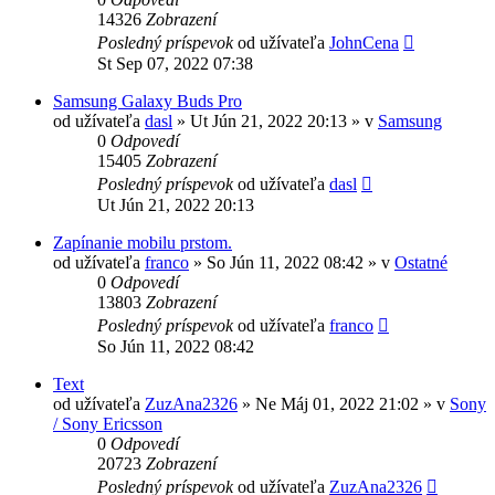
14326
Zobrazení
Posledný príspevok
od užívateľa
JohnCena
St Sep 07, 2022 07:38
Samsung Galaxy Buds Pro
od užívateľa
dasl
»
Ut Jún 21, 2022 20:13
» v
Samsung
0
Odpovedí
15405
Zobrazení
Posledný príspevok
od užívateľa
dasl
Ut Jún 21, 2022 20:13
Zapínanie mobilu prstom.
od užívateľa
franco
»
So Jún 11, 2022 08:42
» v
Ostatné
0
Odpovedí
13803
Zobrazení
Posledný príspevok
od užívateľa
franco
So Jún 11, 2022 08:42
Text
od užívateľa
ZuzAna2326
»
Ne Máj 01, 2022 21:02
» v
Sony
/ Sony Ericsson
0
Odpovedí
20723
Zobrazení
Posledný príspevok
od užívateľa
ZuzAna2326