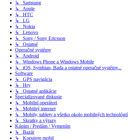
↳ Samsung
↳ Apple
↳ HTC
↳ LG
↳ Nokia
↳ Lenovo
↳ Sony / Sony Ericsson
↳ Ostatné
Operačné systémy
↳ Android
↳ Windows Phone a Windows Mobile
↳ iOS, Symbian, Bada a ostatné operačné systémy...
Software
↳ GPS navigácia
↳ Hry
↳ Ostatné aplikácie
Špecializované diskusie
↳ Mobilní operátori
↳ Mobilný internet
↳ Mobily, tablety a všetko okolo mobilných technológií
↳ Skratky a výrazy
Kúpim / Predám / Vymením
↳ Bazár
↳ Kupujem mobil