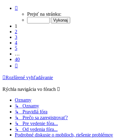
Strana
1
Prejsť na stránku:
z
40
1
2
3
4
5
…
40
Ďalšia
Rozšírené vyhľadávanie
Rýchla navigácia vo fórach
Oznamy
↳ Oznamy
↳ Pravidlá fóra
↳ Prečo sa zaregistrovať?
↳ Pre vedenie fóra...
↳ Od vedenia fóra...
Podrobné diskusie o mobiloch, riešenie problémov