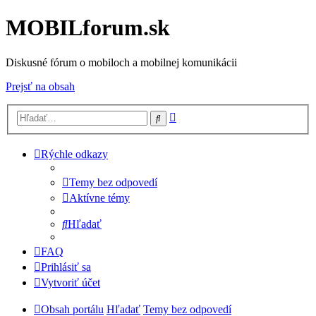
MOBILforum.sk
Diskusné fórum o mobiloch a mobilnej komunikácii
Prejsť na obsah
Rozšírené
Hľadať
vyhľadávanie
Rýchle odkazy
Temy bez odpovedí
Aktívne témy
Hľadať
FAQ
Prihlásiť sa
Vytvoriť účet
Obsah portálu
Hľadať
Temy bez odpovedí