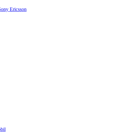
Sony Ericsson
bil