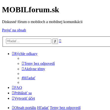
MOBILforum.sk
Diskusné fórum o mobiloch a mobilnej komunikácii
Prejsť na obsah
Rozšírené
Hľadať
vyhľadávanie
Rýchle odkazy
Temy bez odpovedí
Aktívne témy
Hľadať
FAQ
Prihlásiť sa
Vytvoriť účet
Obsah portálu
Hľadať
Temy bez odpovedí