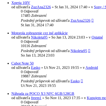
Xperia 10IV
od užívateľa
ZuzAna2326
»
St Jan 31, 2024 17:40
» v
Sony / 
0
Odpovedí
17485
Zobrazení
Posledný príspevok
od užívateľa
ZuzAna2326
St Jan 31, 2024 17:40
Motorola zobrazenie cez iné aplikácie
od užívateľa
Nikoleta95
»
So Jan 13, 2024 23:03
» v
Ostatné
0
Odpovedí
10116
Zobrazení
Posledný príspevok
od užívateľa
Nikoleta95
So Jan 13, 2024 23:03
Cubot Note 50
od užívateľa
Easko
»
Ut Nov 21, 2023 19:55
» v
Android
0
Odpovedí
19887
Zobrazení
Posledný príspevok
od užívateľa
Easko
Ut Nov 21, 2023 19:55
Náhrada za POCO X3 NFC 6GB/128GB
od užívateľa
freem1
»
So Nov 11, 2023 17:35
» v
Kupujem mo
0
Odpovedí