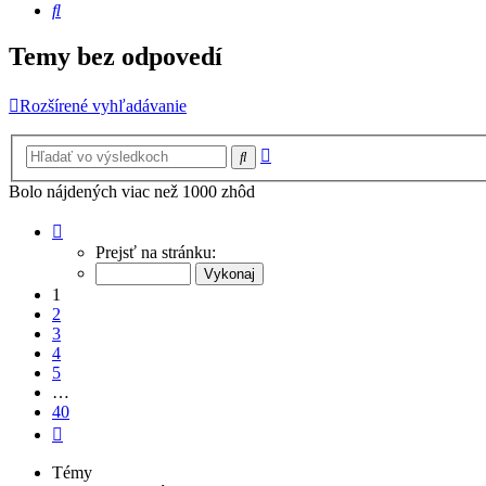
Hľadať
Temy bez odpovedí
Rozšírené vyhľadávanie
Rozšírené
Hľadať
vyhľadávanie
Bolo nájdených viac než 1000 zhôd
Strana
1
Prejsť na stránku:
z
40
1
2
3
4
5
…
40
Ďalšia
Témy