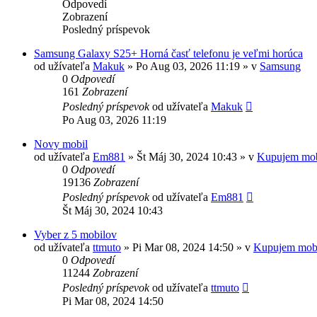
Odpovedí
Zobrazení
Posledný príspevok
Samsung Galaxy S25+ Horná časť telefonu je veľmi horúca
od užívateľa
Makuk
»
Po Aug 03, 2026 11:19
» v
Samsung
0
Odpovedí
161
Zobrazení
Posledný príspevok
od užívateľa
Makuk
Po Aug 03, 2026 11:19
Novy mobil
od užívateľa
Em881
»
Št Máj 30, 2024 10:43
» v
Kupujem mob
0
Odpovedí
19136
Zobrazení
Posledný príspevok
od užívateľa
Em881
Št Máj 30, 2024 10:43
Vyber z 5 mobilov
od užívateľa
ttmuto
»
Pi Mar 08, 2024 14:50
» v
Kupujem mob
0
Odpovedí
11244
Zobrazení
Posledný príspevok
od užívateľa
ttmuto
Pi Mar 08, 2024 14:50