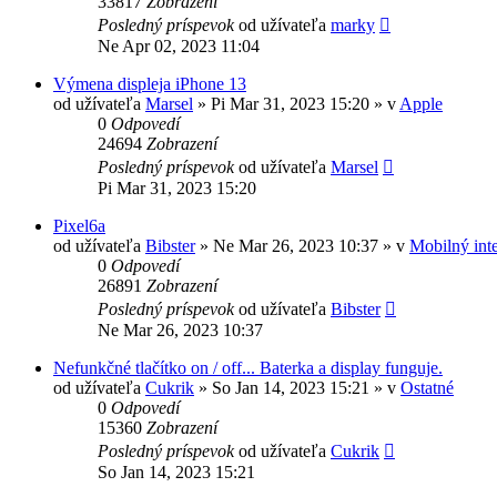
33817
Zobrazení
Posledný príspevok
od užívateľa
marky
Ne Apr 02, 2023 11:04
Výmena displeja iPhone 13
od užívateľa
Marsel
»
Pi Mar 31, 2023 15:20
» v
Apple
0
Odpovedí
24694
Zobrazení
Posledný príspevok
od užívateľa
Marsel
Pi Mar 31, 2023 15:20
Pixel6a
od užívateľa
Bibster
»
Ne Mar 26, 2023 10:37
» v
Mobilný inte
0
Odpovedí
26891
Zobrazení
Posledný príspevok
od užívateľa
Bibster
Ne Mar 26, 2023 10:37
Nefunkčné tlačítko on / off... Baterka a display funguje.
od užívateľa
Cukrik
»
So Jan 14, 2023 15:21
» v
Ostatné
0
Odpovedí
15360
Zobrazení
Posledný príspevok
od užívateľa
Cukrik
So Jan 14, 2023 15:21