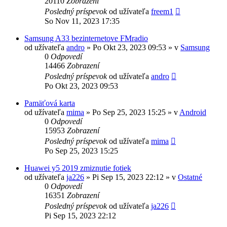
20110
Zobrazení
Posledný príspevok
od užívateľa
freem1
So Nov 11, 2023 17:35
Samsung A33 bezinternetove FMradio
od užívateľa
andro
»
Po Okt 23, 2023 09:53
» v
Samsung
0
Odpovedí
14466
Zobrazení
Posledný príspevok
od užívateľa
andro
Po Okt 23, 2023 09:53
Pamäťová karta
od užívateľa
mima
»
Po Sep 25, 2023 15:25
» v
Android
0
Odpovedí
15953
Zobrazení
Posledný príspevok
od užívateľa
mima
Po Sep 25, 2023 15:25
Huawei y5 2019 zmiznutie fotiek
od užívateľa
ja226
»
Pi Sep 15, 2023 22:12
» v
Ostatné
0
Odpovedí
16351
Zobrazení
Posledný príspevok
od užívateľa
ja226
Pi Sep 15, 2023 22:12