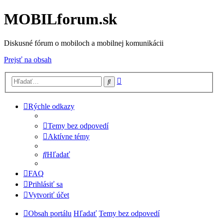
MOBILforum.sk
Diskusné fórum o mobiloch a mobilnej komunikácii
Prejsť na obsah
Rozšírené
Hľadať
vyhľadávanie
Rýchle odkazy
Temy bez odpovedí
Aktívne témy
Hľadať
FAQ
Prihlásiť sa
Vytvoriť účet
Obsah portálu
Hľadať
Temy bez odpovedí