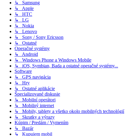
↳ Samsung
↳ Apple
↳ HTC
↳ LG
↳ Nokia
↳ Lenovo
↳ Sony / Sony Ericsson
↳ Ostatné
Operačné systémy
↳ Android
↳ Windows Phone a Windows Mobile
↳ iOS, Symbian, Bada a ostatné operačné systémy...
Software
↳ GPS navigácia
↳ Hry
↳ Ostatné aplikácie
Špecializované diskusie
↳ Mobilní operátori
↳ Mobilný internet
↳ Mobily, tablety a všetko okolo mobilných technológií
↳ Skratky a výrazy
Kúpim / Predám / Vymením
↳ Bazár
↳ Kupujem mobil