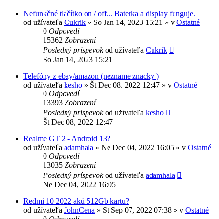
Nefunkčné tlačítko on / off... Baterka a display funguje.
od užívateľa
Cukrik
»
So Jan 14, 2023 15:21
» v
Ostatné
0
Odpovedí
15362
Zobrazení
Posledný príspevok
od užívateľa
Cukrik
So Jan 14, 2023 15:21
Telefóny z ebay/amazon (nezname znacky )
od užívateľa
kesho
»
Št Dec 08, 2022 12:47
» v
Ostatné
0
Odpovedí
13393
Zobrazení
Posledný príspevok
od užívateľa
kesho
Št Dec 08, 2022 12:47
Realme GT 2 - Android 13?
od užívateľa
adamhala
»
Ne Dec 04, 2022 16:05
» v
Ostatné
0
Odpovedí
13035
Zobrazení
Posledný príspevok
od užívateľa
adamhala
Ne Dec 04, 2022 16:05
Redmi 10 2022 akú 512Gb kartu?
od užívateľa
JohnCena
»
St Sep 07, 2022 07:38
» v
Ostatné
0
Odpovedí