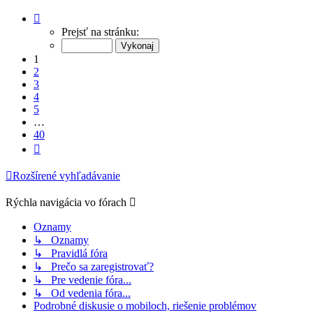
Strana
1
Prejsť na stránku:
z
40
1
2
3
4
5
…
40
Ďalšia
Rozšírené vyhľadávanie
Rýchla navigácia vo fórach
Oznamy
↳ Oznamy
↳ Pravidlá fóra
↳ Prečo sa zaregistrovať?
↳ Pre vedenie fóra...
↳ Od vedenia fóra...
Podrobné diskusie o mobiloch, riešenie problémov