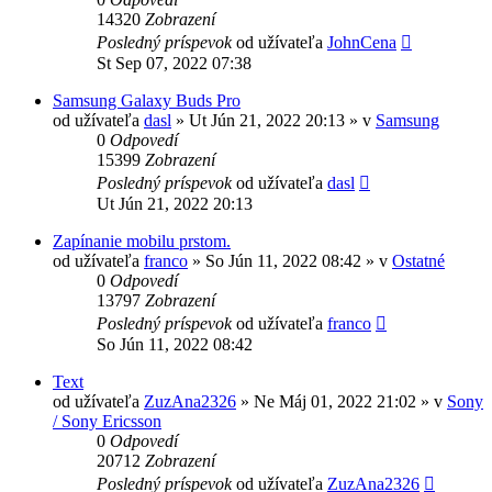
14320
Zobrazení
Posledný príspevok
od užívateľa
JohnCena
St Sep 07, 2022 07:38
Samsung Galaxy Buds Pro
od užívateľa
dasl
»
Ut Jún 21, 2022 20:13
» v
Samsung
0
Odpovedí
15399
Zobrazení
Posledný príspevok
od užívateľa
dasl
Ut Jún 21, 2022 20:13
Zapínanie mobilu prstom.
od užívateľa
franco
»
So Jún 11, 2022 08:42
» v
Ostatné
0
Odpovedí
13797
Zobrazení
Posledný príspevok
od užívateľa
franco
So Jún 11, 2022 08:42
Text
od užívateľa
ZuzAna2326
»
Ne Máj 01, 2022 21:02
» v
Sony
/ Sony Ericsson
0
Odpovedí
20712
Zobrazení
Posledný príspevok
od užívateľa
ZuzAna2326