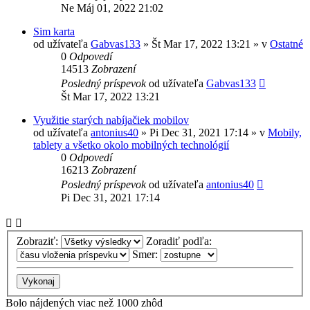
Ne Máj 01, 2022 21:02
Sim karta
od užívateľa
Gabvas133
»
Št Mar 17, 2022 13:21
» v
Ostatné
0
Odpovedí
14513
Zobrazení
Posledný príspevok
od užívateľa
Gabvas133
Št Mar 17, 2022 13:21
Využitie starých nabíjačiek mobilov
od užívateľa
antonius40
»
Pi Dec 31, 2021 17:14
» v
Mobily,
tablety a všetko okolo mobilných technológií
0
Odpovedí
16213
Zobrazení
Posledný príspevok
od užívateľa
antonius40
Pi Dec 31, 2021 17:14
Zobraziť:
Zoradiť podľa:
Smer:
Bolo nájdených viac než 1000 zhôd