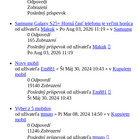
Odpovedí
Zobrazení
Posledný príspevok
Samsung Galaxy S25+ Horná časť telefonu je veľmi horúca
od užívateľa
Makuk
»
Po Aug 03, 2026 11:19
» v
Samsung
0
Odpovedí
165
Zobrazení
Posledný príspevok
od užívateľa
Makuk
Po Aug 03, 2026 11:19
Novy mobil
od užívateľa
Em881
»
Št Máj 30, 2024 10:43
» v
Kupujem
mobil
0
Odpovedí
19140
Zobrazení
Posledný príspevok
od užívateľa
Em881
Št Máj 30, 2024 10:43
Vyber z 5 mobilov
od užívateľa
ttmuto
»
Pi Mar 08, 2024 14:50
» v
Kupujem
mobil
0
Odpovedí
11246
Zobrazení
Posledný príspevok
od užívateľa
ttmuto