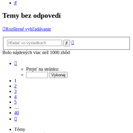
Hľadať
Temy bez odpovedí
Rozšírené vyhľadávanie
Rozšírené
Hľadať
vyhľadávanie
Bolo nájdených viac než 1000 zhôd
Strana
1
Prejsť na stránku:
z
40
1
2
3
4
5
…
40
Ďalšia
Témy