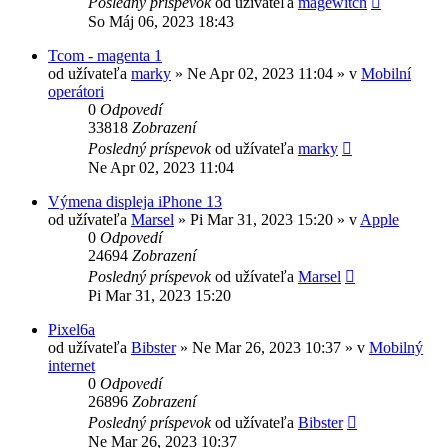
Posledný príspevok
od užívateľa
magewitch
So Máj 06, 2023 18:43
Tcom - magenta 1
od užívateľa
marky
»
Ne Apr 02, 2023 11:04
» v
Mobilní
operátori
0
Odpovedí
33818
Zobrazení
Posledný príspevok
od užívateľa
marky
Ne Apr 02, 2023 11:04
Výmena displeja iPhone 13
od užívateľa
Marsel
»
Pi Mar 31, 2023 15:20
» v
Apple
0
Odpovedí
24694
Zobrazení
Posledný príspevok
od užívateľa
Marsel
Pi Mar 31, 2023 15:20
Pixel6a
od užívateľa
Bibster
»
Ne Mar 26, 2023 10:37
» v
Mobilný
internet
0
Odpovedí
26896
Zobrazení
Posledný príspevok
od užívateľa
Bibster
Ne Mar 26, 2023 10:37