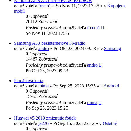
Náhrada za POCO X3 NFC 6GB/128GB
od užívateľa
freem1
»
So Nov 11, 2023 17:35
» v
Kupujem
mobil
0
Odpovedí
20112
Zobrazení
Posledný príspevok
od užívateľa
freem1
So Nov 11, 2023 17:35
Samsung A33 bezinternetove FMradio
od užívateľa
andro
»
Po Okt 23, 2023 09:53
» v
Samsung
0
Odpovedí
14467
Zobrazení
Posledný príspevok
od užívateľa
andro
Po Okt 23, 2023 09:53
Pamäťová karta
od užívateľa
mima
»
Po Sep 25, 2023 15:25
» v
Android
0
Odpovedí
15953
Zobrazení
Posledný príspevok
od užívateľa
mima
Po Sep 25, 2023 15:25
Huawei y5 2019 zmiznutie fotiek
od užívateľa
ja226
»
Pi Sep 15, 2023 22:12
» v
Ostatné
0
Odpovedí