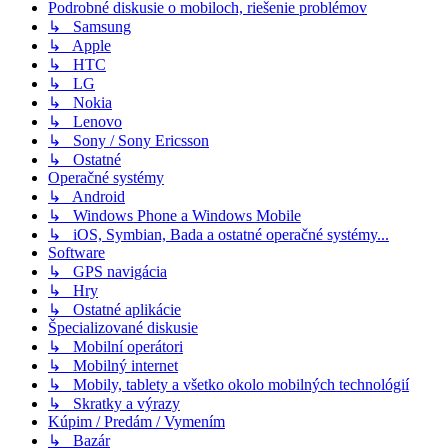
Podrobné diskusie o mobiloch, riešenie problémov
↳ Samsung
↳ Apple
↳ HTC
↳ LG
↳ Nokia
↳ Lenovo
↳ Sony / Sony Ericsson
↳ Ostatné
Operačné systémy
↳ Android
↳ Windows Phone a Windows Mobile
↳ iOS, Symbian, Bada a ostatné operačné systémy...
Software
↳ GPS navigácia
↳ Hry
↳ Ostatné aplikácie
Špecializované diskusie
↳ Mobilní operátori
↳ Mobilný internet
↳ Mobily, tablety a všetko okolo mobilných technológií
↳ Skratky a výrazy
Kúpim / Predám / Vymením
↳ Bazár