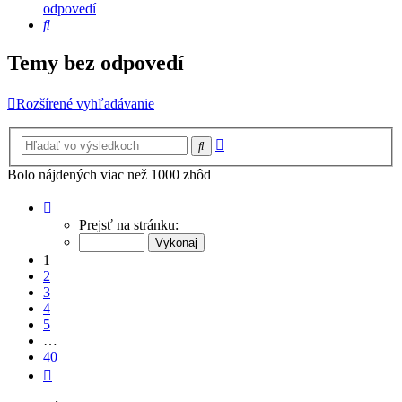
odpovedí
Hľadať
Temy bez odpovedí
Rozšírené vyhľadávanie
Rozšírené
Hľadať
vyhľadávanie
Bolo nájdených viac než 1000 zhôd
Strana
1
Prejsť na stránku:
z
40
1
2
3
4
5
…
40
Ďalšia