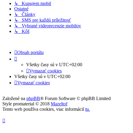
↳ Kupujem mobil
Ostatné
↳ Články
↳ SMS pre každú príležitosť
↳ Vybrané videorecenzie mobilov
↳ Kôš
Obsah portálu
Všetky časy sú v
UTC+02:00
Vymazať cookies
Všetky časy sú v
UTC+02:00
Vymazať cookies
Založené na
phpBB
® Forum Software © phpBB Limited
Style promaterial © 2018
Mazeltof
Tento web používa cookies, viac informácií
tu
.