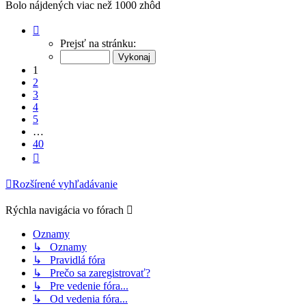
Bolo nájdených viac než 1000 zhôd
Strana
1
Prejsť na stránku:
z
40
1
2
3
4
5
…
40
Ďalšia
Rozšírené vyhľadávanie
Rýchla navigácia vo fórach
Oznamy
↳ Oznamy
↳ Pravidlá fóra
↳ Prečo sa zaregistrovať?
↳ Pre vedenie fóra...
↳ Od vedenia fóra...