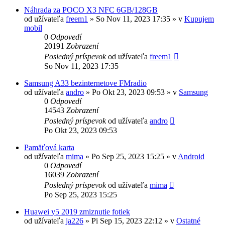
Náhrada za POCO X3 NFC 6GB/128GB
od užívateľa
freem1
»
So Nov 11, 2023 17:35
» v
Kupujem
mobil
0
Odpovedí
20191
Zobrazení
Posledný príspevok
od užívateľa
freem1
So Nov 11, 2023 17:35
Samsung A33 bezinternetove FMradio
od užívateľa
andro
»
Po Okt 23, 2023 09:53
» v
Samsung
0
Odpovedí
14543
Zobrazení
Posledný príspevok
od užívateľa
andro
Po Okt 23, 2023 09:53
Pamäťová karta
od užívateľa
mima
»
Po Sep 25, 2023 15:25
» v
Android
0
Odpovedí
16039
Zobrazení
Posledný príspevok
od užívateľa
mima
Po Sep 25, 2023 15:25
Huawei y5 2019 zmiznutie fotiek
od užívateľa
ja226
»
Pi Sep 15, 2023 22:12
» v
Ostatné