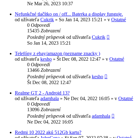
Ne Mar 26, 2023 10:37
Nefunkčné tlačítko on / off... Baterka a display funguje.
od užívateľa
Cukrik
»
So Jan 14, 2023 15:21
» v
Ostatné
0
Odpovedí
15435
Zobrazení
Posledný príspevok
od užívateľa
Cukrik
So Jan 14, 2023 15:21
Telefóny z ebay/amazon (nezname znacky )
od užívateľa
kesho
»
Št Dec 08, 2022 12:47
» v
Ostatné
0
Odpovedí
13466
Zobrazení
Posledný príspevok
od užívateľa
kesho
Št Dec 08, 2022 12:47
Realme GT 2 - Android 13?
od užívateľa
adamhala
»
Ne Dec 04, 2022 16:05
» v
Ostatné
0
Odpovedí
13096
Zobrazení
Posledný príspevok
od užívateľa
adamhala
Ne Dec 04, 2022 16:05
Redmi 10 2022 akú 512Gb kartu?
od užívateľa
JohnCena
»
St Sep 07, 2022 07:38
» v
Ostatné