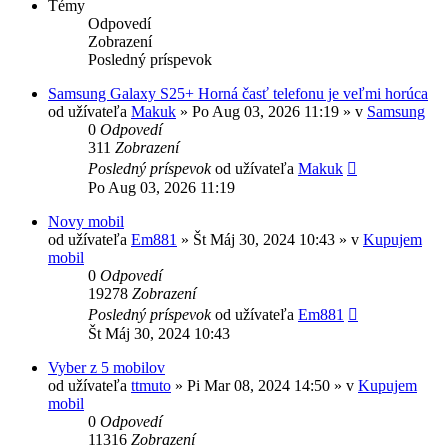
Témy
Odpovedí
Zobrazení
Posledný príspevok
Samsung Galaxy S25+ Horná časť telefonu je veľmi horúca
od užívateľa
Makuk
»
Po Aug 03, 2026 11:19
» v
Samsung
0
Odpovedí
311
Zobrazení
Posledný príspevok
od užívateľa
Makuk
Po Aug 03, 2026 11:19
Novy mobil
od užívateľa
Em881
»
Št Máj 30, 2024 10:43
» v
Kupujem
mobil
0
Odpovedí
19278
Zobrazení
Posledný príspevok
od užívateľa
Em881
Št Máj 30, 2024 10:43
Vyber z 5 mobilov
od užívateľa
ttmuto
»
Pi Mar 08, 2024 14:50
» v
Kupujem
mobil
0
Odpovedí
11316
Zobrazení