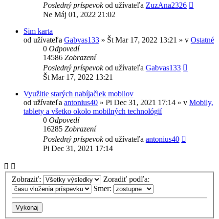
Posledný príspevok
od užívateľa
ZuzAna2326
Ne Máj 01, 2022 21:02
Sim karta
od užívateľa
Gabvas133
»
Št Mar 17, 2022 13:21
» v
Ostatné
0
Odpovedí
14586
Zobrazení
Posledný príspevok
od užívateľa
Gabvas133
Št Mar 17, 2022 13:21
Využitie starých nabíjačiek mobilov
od užívateľa
antonius40
»
Pi Dec 31, 2021 17:14
» v
Mobily,
tablety a všetko okolo mobilných technológií
0
Odpovedí
16285
Zobrazení
Posledný príspevok
od užívateľa
antonius40
Pi Dec 31, 2021 17:14
Zobraziť:
Zoradiť podľa:
Smer: