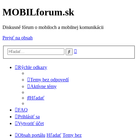
MOBILforum.sk
Diskusné fórum o mobiloch a mobilnej komunikácii
Prejsť na obsah
Rozšírené
Hľadať
vyhľadávanie
Rýchle odkazy
Temy bez odpovedí
Aktívne témy
Hľadať
FAQ
Prihlásiť sa
Vytvoriť účet
Obsah portálu
Hľadať
Temy bez