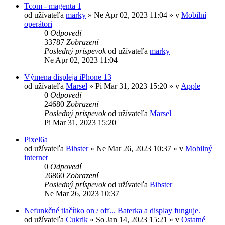
Tcom - magenta 1
od užívateľa
marky
»
Ne Apr 02, 2023 11:04
» v
Mobilní
operátori
0
Odpovedí
33787
Zobrazení
Posledný príspevok
od užívateľa
marky
Ne Apr 02, 2023 11:04
Výmena displeja iPhone 13
od užívateľa
Marsel
»
Pi Mar 31, 2023 15:20
» v
Apple
0
Odpovedí
24680
Zobrazení
Posledný príspevok
od užívateľa
Marsel
Pi Mar 31, 2023 15:20
Pixel6a
od užívateľa
Bibster
»
Ne Mar 26, 2023 10:37
» v
Mobilný
internet
0
Odpovedí
26860
Zobrazení
Posledný príspevok
od užívateľa
Bibster
Ne Mar 26, 2023 10:37
Nefunkčné tlačítko on / off... Baterka a display funguje.
od užívateľa
Cukrik
»
So Jan 14, 2023 15:21
» v
Ostatné