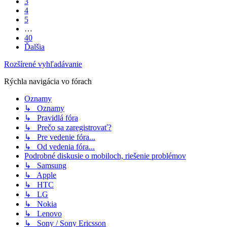
3
4
5
…
40
Ďalšia
Rozšírené vyhľadávanie
Rýchla navigácia vo fórach
Oznamy
↳ Oznamy
↳ Pravidlá fóra
↳ Prečo sa zaregistrovať?
↳ Pre vedenie fóra...
↳ Od vedenia fóra...
Podrobné diskusie o mobiloch, riešenie problémov
↳ Samsung
↳ Apple
↳ HTC
↳ LG
↳ Nokia
↳ Lenovo
↳ Sony / Sony Ericsson