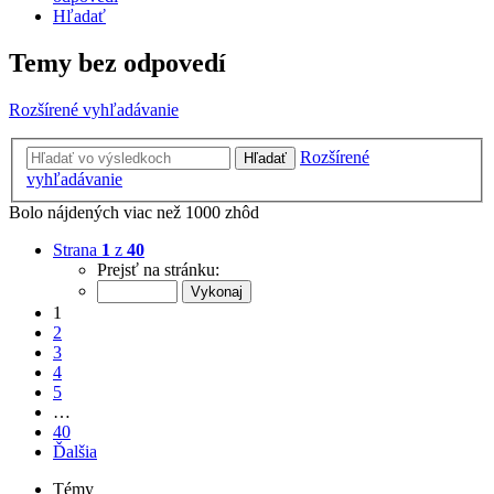
Hľadať
Temy bez odpovedí
Rozšírené vyhľadávanie
Rozšírené
Hľadať
vyhľadávanie
Bolo nájdených viac než 1000 zhôd
Strana
1
z
40
Prejsť na stránku:
1
2
3
4
5
…
40
Ďalšia
Témy