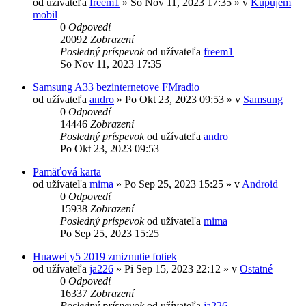
od užívateľa
freem1
»
So Nov 11, 2023 17:35
» v
Kupujem
mobil
0
Odpovedí
20092
Zobrazení
Posledný príspevok
od užívateľa
freem1
So Nov 11, 2023 17:35
Samsung A33 bezinternetove FMradio
od užívateľa
andro
»
Po Okt 23, 2023 09:53
» v
Samsung
0
Odpovedí
14446
Zobrazení
Posledný príspevok
od užívateľa
andro
Po Okt 23, 2023 09:53
Pamäťová karta
od užívateľa
mima
»
Po Sep 25, 2023 15:25
» v
Android
0
Odpovedí
15938
Zobrazení
Posledný príspevok
od užívateľa
mima
Po Sep 25, 2023 15:25
Huawei y5 2019 zmiznutie fotiek
od užívateľa
ja226
»
Pi Sep 15, 2023 22:12
» v
Ostatné
0
Odpovedí
16337
Zobrazení
Posledný príspevok
od užívateľa
ja226