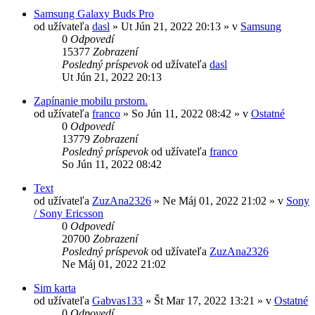
Samsung Galaxy Buds Pro
od užívateľa
dasl
»
Ut Jún 21, 2022 20:13
» v
Samsung
0
Odpovedí
15377
Zobrazení
Posledný príspevok
od užívateľa
dasl
Ut Jún 21, 2022 20:13
Zapínanie mobilu prstom.
od užívateľa
franco
»
So Jún 11, 2022 08:42
» v
Ostatné
0
Odpovedí
13779
Zobrazení
Posledný príspevok
od užívateľa
franco
So Jún 11, 2022 08:42
Text
od užívateľa
ZuzAna2326
»
Ne Máj 01, 2022 21:02
» v
Sony
/ Sony Ericsson
0
Odpovedí
20700
Zobrazení
Posledný príspevok
od užívateľa
ZuzAna2326
Ne Máj 01, 2022 21:02
Sim karta
od užívateľa
Gabvas133
»
Št Mar 17, 2022 13:21
» v
Ostatné
0
Odpovedí