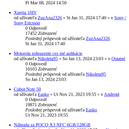
Pi Mar 08, 2024 14:50
Xperia 10IV
od užívateľa
ZuzAna2326
»
St Jan 31, 2024 17:40
» v
Sony /
Sony Ericsson
0
Odpovedí
17452
Zobrazení
Posledný príspevok
od užívateľa
ZuzAna2326
St Jan 31, 2024 17:40
Motorola zobrazenie cez iné aplikácie
od užívateľa
Nikoleta95
»
So Jan 13, 2024 23:03
» v
Ostatné
0
Odpovedí
10103
Zobrazení
Posledný príspevok
od užívateľa
Nikoleta95
So Jan 13, 2024 23:03
Cubot Note 50
od užívateľa
Easko
»
Ut Nov 21, 2023 19:55
» v
Android
0
Odpovedí
19871
Zobrazení
Posledný príspevok
od užívateľa
Easko
Ut Nov 21, 2023 19:55
Náhrada za POCO X3 NFC 6GB/128GB