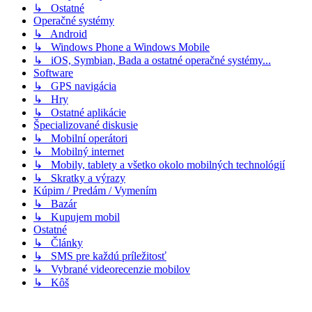
↳ Ostatné
Operačné systémy
↳ Android
↳ Windows Phone a Windows Mobile
↳ iOS, Symbian, Bada a ostatné operačné systémy...
Software
↳ GPS navigácia
↳ Hry
↳ Ostatné aplikácie
Špecializované diskusie
↳ Mobilní operátori
↳ Mobilný internet
↳ Mobily, tablety a všetko okolo mobilných technológií
↳ Skratky a výrazy
Kúpim / Predám / Vymením
↳ Bazár
↳ Kupujem mobil
Ostatné
↳ Články
↳ SMS pre každú príležitosť
↳ Vybrané videorecenzie mobilov
↳ Kôš