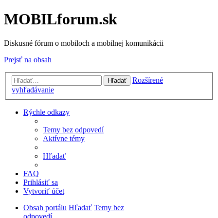
MOBILforum.sk
Diskusné fórum o mobiloch a mobilnej komunikácii
Prejsť na obsah
Rozšírené
Hľadať
vyhľadávanie
Rýchle odkazy
Temy bez odpovedí
Aktívne témy
Hľadať
FAQ
Prihlásiť sa
Vytvoriť účet
Obsah portálu
Hľadať
Temy bez
odpovedí