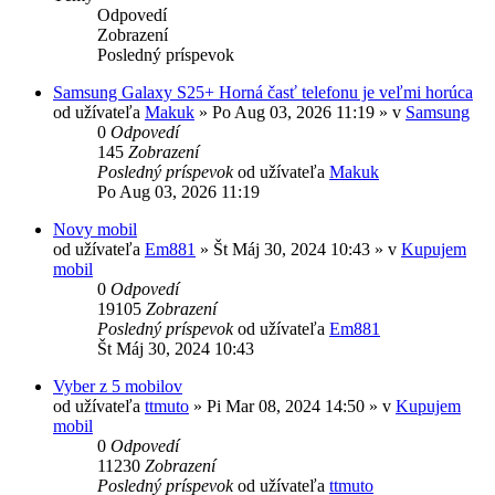
Odpovedí
Zobrazení
Posledný príspevok
Samsung Galaxy S25+ Horná časť telefonu je veľmi horúca
od užívateľa
Makuk
»
Po Aug 03, 2026 11:19
» v
Samsung
0
Odpovedí
145
Zobrazení
Posledný príspevok
od užívateľa
Makuk
Po Aug 03, 2026 11:19
Novy mobil
od užívateľa
Em881
»
Št Máj 30, 2024 10:43
» v
Kupujem
mobil
0
Odpovedí
19105
Zobrazení
Posledný príspevok
od užívateľa
Em881
Št Máj 30, 2024 10:43
Vyber z 5 mobilov
od užívateľa
ttmuto
»
Pi Mar 08, 2024 14:50
» v
Kupujem
mobil
0
Odpovedí
11230
Zobrazení
Posledný príspevok
od užívateľa
ttmuto