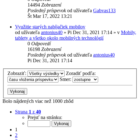
14494
Zobrazení
Posledný príspevok
od užívateľa
Gabvas133
Št Mar 17, 2022 13:21
Využitie starých nabíjačiek mobilov
od užívateľa
antonius40
»
Pi Dec 31, 2021 17:14
» v
Mobily,
tablety a všetko okolo mobilných technológií
0
Odpovedí
16198
Zobrazení
Posledný príspevok
od užívateľa
antonius40
Pi Dec 31, 2021 17:14
Zobraziť:
Zoradiť podľa:
Smer:
Bolo nájdených viac než 1000 zhôd
Strana
1
z
40
Prejsť na stránku:
1
2