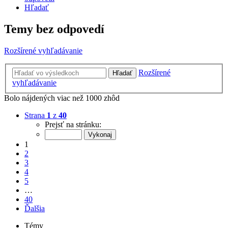
Hľadať
Temy bez odpovedí
Rozšírené vyhľadávanie
Rozšírené
Hľadať
vyhľadávanie
Bolo nájdených viac než 1000 zhôd
Strana
1
z
40
Prejsť na stránku:
1
2
3
4
5
…
40
Ďalšia
Témy