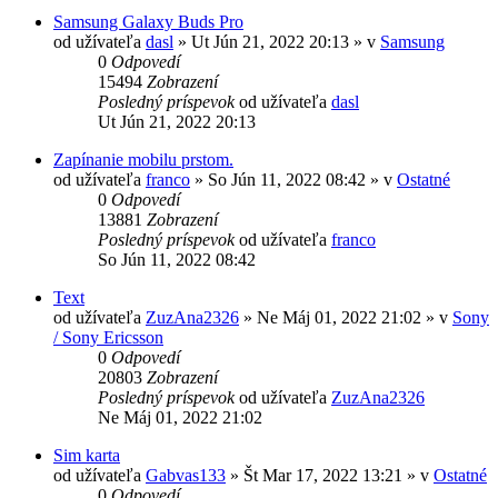
Samsung Galaxy Buds Pro
od užívateľa
dasl
»
Ut Jún 21, 2022 20:13
» v
Samsung
0
Odpovedí
15494
Zobrazení
Posledný príspevok
od užívateľa
dasl
Ut Jún 21, 2022 20:13
Zapínanie mobilu prstom.
od užívateľa
franco
»
So Jún 11, 2022 08:42
» v
Ostatné
0
Odpovedí
13881
Zobrazení
Posledný príspevok
od užívateľa
franco
So Jún 11, 2022 08:42
Text
od užívateľa
ZuzAna2326
»
Ne Máj 01, 2022 21:02
» v
Sony
/ Sony Ericsson
0
Odpovedí
20803
Zobrazení
Posledný príspevok
od užívateľa
ZuzAna2326
Ne Máj 01, 2022 21:02
Sim karta
od užívateľa
Gabvas133
»
Št Mar 17, 2022 13:21
» v
Ostatné
0
Odpovedí