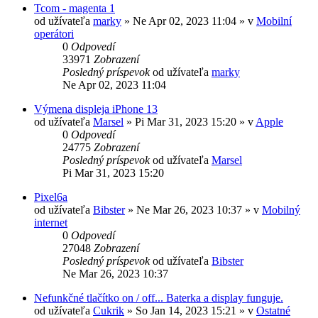
Tcom - magenta 1
od užívateľa
marky
»
Ne Apr 02, 2023 11:04
» v
Mobilní
operátori
0
Odpovedí
33971
Zobrazení
Posledný príspevok
od užívateľa
marky
Ne Apr 02, 2023 11:04
Výmena displeja iPhone 13
od užívateľa
Marsel
»
Pi Mar 31, 2023 15:20
» v
Apple
0
Odpovedí
24775
Zobrazení
Posledný príspevok
od užívateľa
Marsel
Pi Mar 31, 2023 15:20
Pixel6a
od užívateľa
Bibster
»
Ne Mar 26, 2023 10:37
» v
Mobilný
internet
0
Odpovedí
27048
Zobrazení
Posledný príspevok
od užívateľa
Bibster
Ne Mar 26, 2023 10:37
Nefunkčné tlačítko on / off... Baterka a display funguje.
od užívateľa
Cukrik
»
So Jan 14, 2023 15:21
» v
Ostatné