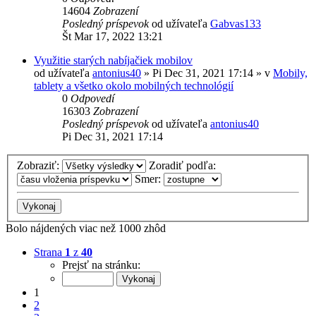
14604
Zobrazení
Posledný príspevok
od užívateľa
Gabvas133
Št Mar 17, 2022 13:21
Využitie starých nabíjačiek mobilov
od užívateľa
antonius40
»
Pi Dec 31, 2021 17:14
» v
Mobily,
tablety a všetko okolo mobilných technológií
0
Odpovedí
16303
Zobrazení
Posledný príspevok
od užívateľa
antonius40
Pi Dec 31, 2021 17:14
Zobraziť:
Zoradiť podľa:
Smer:
Bolo nájdených viac než 1000 zhôd
Strana
1
z
40
Prejsť na stránku:
1
2