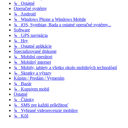
↳ Ostatné
Operačné systémy
↳ Android
↳ Windows Phone a Windows Mobile
↳ iOS, Symbian, Bada a ostatné operačné systémy...
Software
↳ GPS navigácia
↳ Hry
↳ Ostatné aplikácie
Špecializované diskusie
↳ Mobilní operátori
↳ Mobilný internet
↳ Mobily, tablety a všetko okolo mobilných technológií
↳ Skratky a výrazy
Kúpim / Predám / Vymením
↳ Bazár
↳ Kupujem mobil
Ostatné
↳ Články
↳ SMS pre každú príležitosť
↳ Vybrané videorecenzie mobilov
↳ Kôš