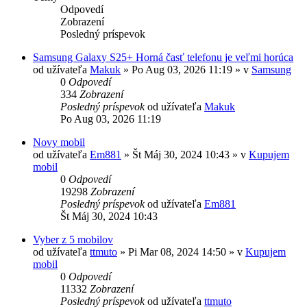
Odpovedí
Zobrazení
Posledný príspevok
Samsung Galaxy S25+ Horná časť telefonu je veľmi horúca
od užívateľa
Makuk
»
Po Aug 03, 2026 11:19
» v
Samsung
0
Odpovedí
334
Zobrazení
Posledný príspevok
od užívateľa
Makuk
Po Aug 03, 2026 11:19
Novy mobil
od užívateľa
Em881
»
Št Máj 30, 2024 10:43
» v
Kupujem
mobil
0
Odpovedí
19298
Zobrazení
Posledný príspevok
od užívateľa
Em881
Št Máj 30, 2024 10:43
Vyber z 5 mobilov
od užívateľa
ttmuto
»
Pi Mar 08, 2024 14:50
» v
Kupujem
mobil
0
Odpovedí
11332
Zobrazení
Posledný príspevok
od užívateľa
ttmuto