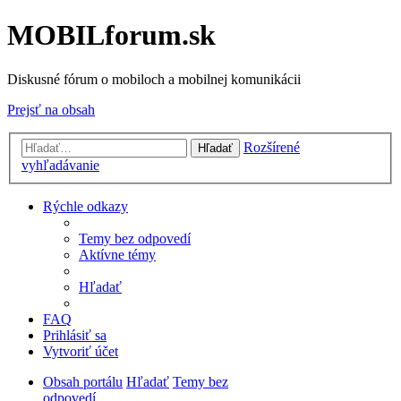
MOBILforum.sk
Diskusné fórum o mobiloch a mobilnej komunikácii
Prejsť na obsah
Rozšírené
Hľadať
vyhľadávanie
Rýchle odkazy
Temy bez odpovedí
Aktívne témy
Hľadať
FAQ
Prihlásiť sa
Vytvoriť účet
Obsah portálu
Hľadať
Temy bez
odpovedí