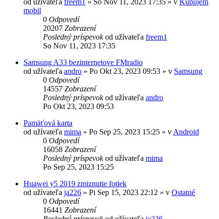
od užívateľa
freem1
»
So Nov 11, 2023 17:35
» v
Kupujem
mobil
0
Odpovedí
20207
Zobrazení
Posledný príspevok
od užívateľa
freem1
So Nov 11, 2023 17:35
Samsung A33 bezinternetove FMradio
od užívateľa
andro
»
Po Okt 23, 2023 09:53
» v
Samsung
0
Odpovedí
14557
Zobrazení
Posledný príspevok
od užívateľa
andro
Po Okt 23, 2023 09:53
Pamäťová karta
od užívateľa
mima
»
Po Sep 25, 2023 15:25
» v
Android
0
Odpovedí
16058
Zobrazení
Posledný príspevok
od užívateľa
mima
Po Sep 25, 2023 15:25
Huawei y5 2019 zmiznutie fotiek
od užívateľa
ja226
»
Pi Sep 15, 2023 22:12
» v
Ostatné
0
Odpovedí
16441
Zobrazení
Posledný príspevok
od užívateľa
ja226