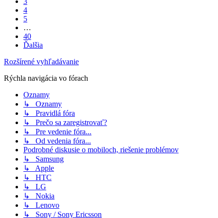
3
4
5
…
40
Ďalšia
Rozšírené vyhľadávanie
Rýchla navigácia vo fórach
Oznamy
↳ Oznamy
↳ Pravidlá fóra
↳ Prečo sa zaregistrovať?
↳ Pre vedenie fóra...
↳ Od vedenia fóra...
Podrobné diskusie o mobiloch, riešenie problémov
↳ Samsung
↳ Apple
↳ HTC
↳ LG
↳ Nokia
↳ Lenovo
↳ Sony / Sony Ericsson