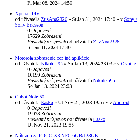
Pi Mar 08, 2024 14:50
Xperia 10IV
od užívateľa
ZuzAna2326
»
St Jan 31, 2024 17:40
» v
Sony /
Sony Ericsson
0
Odpovedí
17629
Zobrazení
Posledný príspevok
od užívateľa
ZuzAna2326
St Jan 31, 2024 17:40
Motorola zobrazenie cez iné aplikácie
od užívateľa
Nikoleta95
»
So Jan 13, 2024 23:03
» v
Ostatné
0
Odpovedí
10199
Zobrazení
Posledný príspevok
od užívateľa
Nikoleta95
So Jan 13, 2024 23:03
Cubot Note 50
od užívateľa
Easko
»
Ut Nov 21, 2023 19:55
» v
Android
0
Odpovedí
19978
Zobrazení
Posledný príspevok
od užívateľa
Easko
Ut Nov 21, 2023 19:55
Náhrada za POCO X3 NFC 6GB/128GB