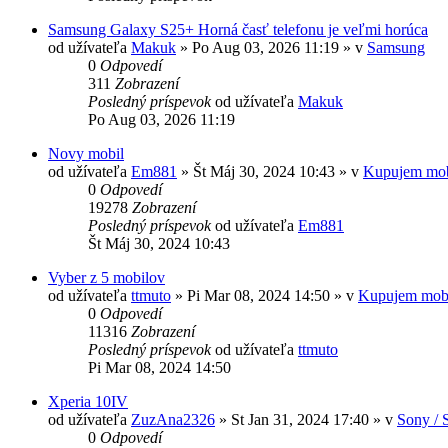
Samsung Galaxy S25+ Horná časť telefonu je veľmi horúca
od užívateľa
Makuk
»
Po Aug 03, 2026 11:19
» v
Samsung
0
Odpovedí
311
Zobrazení
Posledný príspevok
od užívateľa
Makuk
Po Aug 03, 2026 11:19
Novy mobil
od užívateľa
Em881
»
Št Máj 30, 2024 10:43
» v
Kupujem mob
0
Odpovedí
19278
Zobrazení
Posledný príspevok
od užívateľa
Em881
Št Máj 30, 2024 10:43
Vyber z 5 mobilov
od užívateľa
ttmuto
»
Pi Mar 08, 2024 14:50
» v
Kupujem mob
0
Odpovedí
11316
Zobrazení
Posledný príspevok
od užívateľa
ttmuto
Pi Mar 08, 2024 14:50
Xperia 10IV
od užívateľa
ZuzAna2326
»
St Jan 31, 2024 17:40
» v
Sony / 
0
Odpovedí