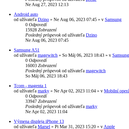
Ne Aug 27, 2023 12:13
Android auto
od užívateľa
Dzino
»
Ne Aug 06, 2023 07:45
» v
Samsung
0
Odpovedí
15928
Zobrazení
Posledný príspevok
od užívateľa
Dzino
Ne Aug 06, 2023 07:45
Samsung A51
od užívateľa
magewitch
»
So Máj 06, 2023 18:43
» v
Samsung
0
Odpovedí
16003
Zobrazení
Posledný príspevok
od užívateľa
magewitch
So Máj 06, 2023 18:43
Tcom - magenta 1
od užívateľa
marky
»
Ne Apr 02, 2023 11:04
» v
Mobilní operá
0
Odpovedí
33947
Zobrazení
Posledný príspevok
od užívateľa
marky
Ne Apr 02, 2023 11:04
Výmena displeja iPhone 13
od užívateľa
Marsel
»
Pi Mar 31, 2023 15:20
» v
Apple