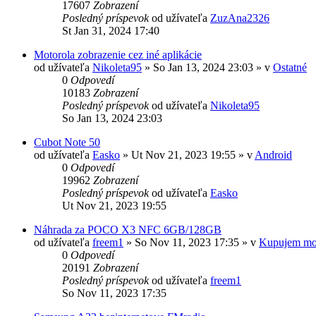
17607
Zobrazení
Posledný príspevok
od užívateľa
ZuzAna2326
St Jan 31, 2024 17:40
Motorola zobrazenie cez iné aplikácie
od užívateľa
Nikoleta95
»
So Jan 13, 2024 23:03
» v
Ostatné
0
Odpovedí
10183
Zobrazení
Posledný príspevok
od užívateľa
Nikoleta95
So Jan 13, 2024 23:03
Cubot Note 50
od užívateľa
Easko
»
Ut Nov 21, 2023 19:55
» v
Android
0
Odpovedí
19962
Zobrazení
Posledný príspevok
od užívateľa
Easko
Ut Nov 21, 2023 19:55
Náhrada za POCO X3 NFC 6GB/128GB
od užívateľa
freem1
»
So Nov 11, 2023 17:35
» v
Kupujem mo
0
Odpovedí
20191
Zobrazení
Posledný príspevok
od užívateľa
freem1
So Nov 11, 2023 17:35