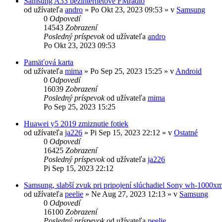
Samsung A33 bezinternetove FMradio
od užívateľa
andro
»
Po Okt 23, 2023 09:53
» v
Samsung
0
Odpovedí
14543
Zobrazení
Posledný príspevok
od užívateľa
andro
Po Okt 23, 2023 09:53
Pamäťová karta
od užívateľa
mima
»
Po Sep 25, 2023 15:25
» v
Android
0
Odpovedí
16039
Zobrazení
Posledný príspevok
od užívateľa
mima
Po Sep 25, 2023 15:25
Huawei y5 2019 zmiznutie fotiek
od užívateľa
ja226
»
Pi Sep 15, 2023 22:12
» v
Ostatné
0
Odpovedí
16425
Zobrazení
Posledný príspevok
od užívateľa
ja226
Pi Sep 15, 2023 22:12
Samsung, slabší zvuk pri pripojení slúchadiel Sony wh-1000x
od užívateľa
peelie
»
Ne Aug 27, 2023 12:13
» v
Samsung
0
Odpovedí
16100
Zobrazení
Posledný príspevok
od užívateľa
peelie