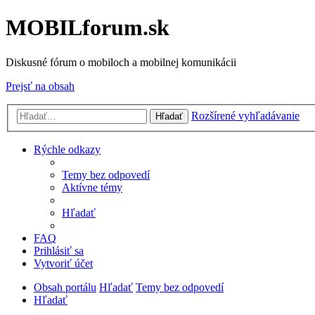
MOBILforum.sk
Diskusné fórum o mobiloch a mobilnej komunikácii
Prejsť na obsah
Rozšírené vyhľadávanie
Hľadať
Rýchle odkazy
Temy bez odpovedí
Aktívne témy
Hľadať
FAQ
Prihlásiť sa
Vytvoriť účet
Obsah portálu
Hľadať
Temy bez odpovedí
Hľadať