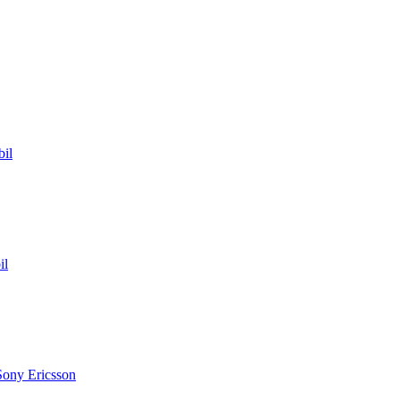
il
il
Sony Ericsson