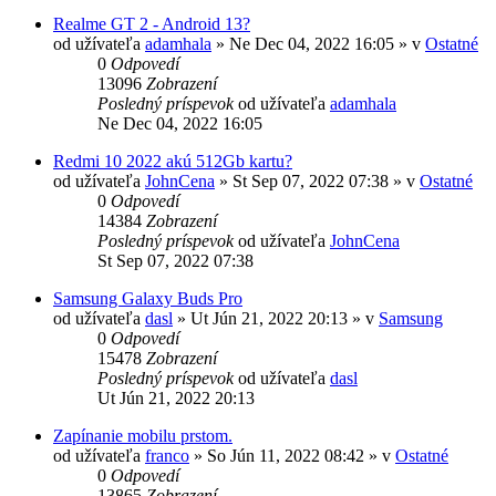
Realme GT 2 - Android 13?
od užívateľa
adamhala
»
Ne Dec 04, 2022 16:05
» v
Ostatné
0
Odpovedí
13096
Zobrazení
Posledný príspevok
od užívateľa
adamhala
Ne Dec 04, 2022 16:05
Redmi 10 2022 akú 512Gb kartu?
od užívateľa
JohnCena
»
St Sep 07, 2022 07:38
» v
Ostatné
0
Odpovedí
14384
Zobrazení
Posledný príspevok
od užívateľa
JohnCena
St Sep 07, 2022 07:38
Samsung Galaxy Buds Pro
od užívateľa
dasl
»
Ut Jún 21, 2022 20:13
» v
Samsung
0
Odpovedí
15478
Zobrazení
Posledný príspevok
od užívateľa
dasl
Ut Jún 21, 2022 20:13
Zapínanie mobilu prstom.
od užívateľa
franco
»
So Jún 11, 2022 08:42
» v
Ostatné
0
Odpovedí
13865
Zobrazení