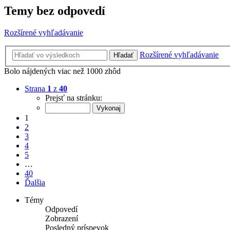
Temy bez odpovedí
Rozšírené vyhľadávanie
Rozšírené vyhľadávanie
Hľadať
Bolo nájdených viac než 1000 zhôd
Strana
1
z
40
Prejsť na stránku:
1
2
3
4
5
…
40
Ďalšia
Témy
Odpovedí
Zobrazení
Posledný príspevok