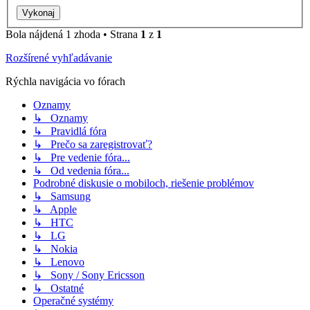
Bola nájdená 1 zhoda • Strana
1
z
1
Rozšírené vyhľadávanie
Rýchla navigácia vo fórach
Oznamy
↳ Oznamy
↳ Pravidlá fóra
↳ Prečo sa zaregistrovať?
↳ Pre vedenie fóra...
↳ Od vedenia fóra...
Podrobné diskusie o mobiloch, riešenie problémov
↳ Samsung
↳ Apple
↳ HTC
↳ LG
↳ Nokia
↳ Lenovo
↳ Sony / Sony Ericsson
↳ Ostatné
Operačné systémy