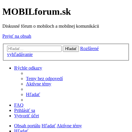
MOBILforum.sk
Diskusné fórum o mobiloch a mobilnej komunikácii
Prejsť na obsah
Rozšírené
Hľadať
vyhľadávanie
Rýchle odkazy
Temy bez odpovedí
Aktívne témy
Hľadať
FAQ
Prihlásiť sa
Vytvoriť účet
Obsah portálu
Hľadať
Aktívne témy
Hľadať