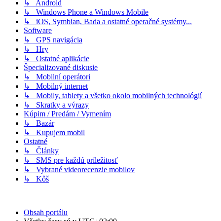
↳ Android
↳ Windows Phone a Windows Mobile
↳ iOS, Symbian, Bada a ostatné operačné systémy...
Software
↳ GPS navigácia
↳ Hry
↳ Ostatné aplikácie
Špecializované diskusie
↳ Mobilní operátori
↳ Mobilný internet
↳ Mobily, tablety a všetko okolo mobilných technológií
↳ Skratky a výrazy
Kúpim / Predám / Vymením
↳ Bazár
↳ Kupujem mobil
Ostatné
↳ Články
↳ SMS pre každú príležitosť
↳ Vybrané videorecenzie mobilov
↳ Kôš
Obsah portálu