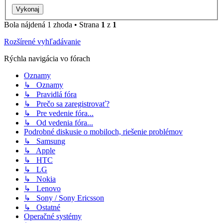
Bola nájdená 1 zhoda • Strana
1
z
1
Rozšírené vyhľadávanie
Rýchla navigácia vo fórach
Oznamy
↳ Oznamy
↳ Pravidlá fóra
↳ Prečo sa zaregistrovať?
↳ Pre vedenie fóra...
↳ Od vedenia fóra...
Podrobné diskusie o mobiloch, riešenie problémov
↳ Samsung
↳ Apple
↳ HTC
↳ LG
↳ Nokia
↳ Lenovo
↳ Sony / Sony Ericsson
↳ Ostatné
Operačné systémy