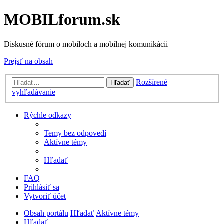
MOBILforum.sk
Diskusné fórum o mobiloch a mobilnej komunikácii
Prejsť na obsah
Rozšírené
Hľadať
vyhľadávanie
Rýchle odkazy
Temy bez odpovedí
Aktívne témy
Hľadať
FAQ
Prihlásiť sa
Vytvoriť účet
Obsah portálu
Hľadať
Aktívne témy
Hľadať