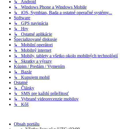
↳ Android
↳ Windows Phone a Windows Mobile
↳ iOS, Symbian, Bada a ostatné operačné systémy...
Software
↳ GPS navigácia
↳ Hry
↳ Ostatné aplikácie
Špecializované diskusie
↳ Mobilní operátori
↳ Mobilný internet
↳ Mobily, tablety a všetko okolo mobilných technológií
↳ Skratky a výrazy
Kúpim / Predám / Vymením
↳ Bazár
↳ Kupujem mobil
Ostatné
↳ Články
↳ SMS pre každú príležitosť
↳ Vybrané videorecenzie mobilov
↳ Kôš
Obsah portálu