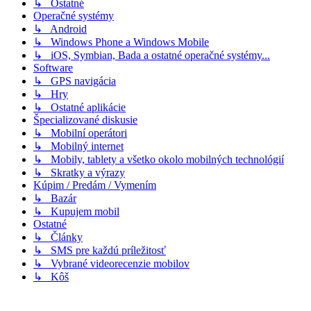
↳ Ostatné
Operačné systémy
↳ Android
↳ Windows Phone a Windows Mobile
↳ iOS, Symbian, Bada a ostatné operačné systémy...
Software
↳ GPS navigácia
↳ Hry
↳ Ostatné aplikácie
Špecializované diskusie
↳ Mobilní operátori
↳ Mobilný internet
↳ Mobily, tablety a všetko okolo mobilných technológií
↳ Skratky a výrazy
Kúpim / Predám / Vymením
↳ Bazár
↳ Kupujem mobil
Ostatné
↳ Články
↳ SMS pre každú príležitosť
↳ Vybrané videorecenzie mobilov
↳ Kôš