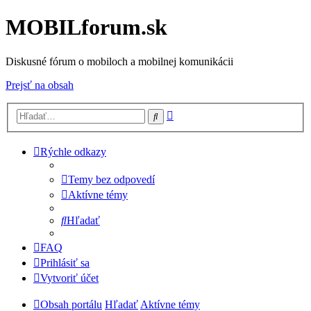
MOBILforum.sk
Diskusné fórum o mobiloch a mobilnej komunikácii
Prejsť na obsah
Rozšírené
Hľadať
vyhľadávanie
Rýchle odkazy
Temy bez odpovedí
Aktívne témy
Hľadať
FAQ
Prihlásiť sa
Vytvoriť účet
Obsah portálu
Hľadať
Aktívne témy