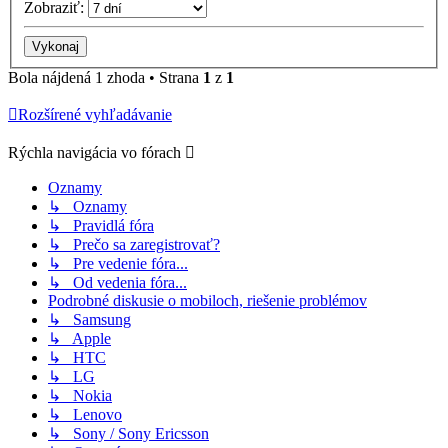
Zobraziť:
Bola nájdená 1 zhoda • Strana
1
z
1
Rozšírené vyhľadávanie
Rýchla navigácia vo fórach
Oznamy
↳ Oznamy
↳ Pravidlá fóra
↳ Prečo sa zaregistrovať?
↳ Pre vedenie fóra...
↳ Od vedenia fóra...
Podrobné diskusie o mobiloch, riešenie problémov
↳ Samsung
↳ Apple
↳ HTC
↳ LG
↳ Nokia
↳ Lenovo
↳ Sony / Sony Ericsson