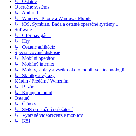
↳ Ostatné
Operačné systémy
↳ Android
↳ Windows Phone a Windows Mobile
↳ iOS, Symbian, Bada a ostatné operačné systémy...
Software
↳ GPS navigácia
↳ Hry
↳ Ostatné aplikácie
Špecializované diskusie
↳ Mobilní operátori
↳ Mobilný internet
↳ Mobily, tablety a všetko okolo mobilných technológií
↳ Skratky a výrazy
Kúpim / Predám / Vymením
↳ Bazár
↳ Kupujem mobil
Ostatné
↳ Články
↳ SMS pre každú príležitosť
↳ Vybrané videorecenzie mobilov
↳ Kôš