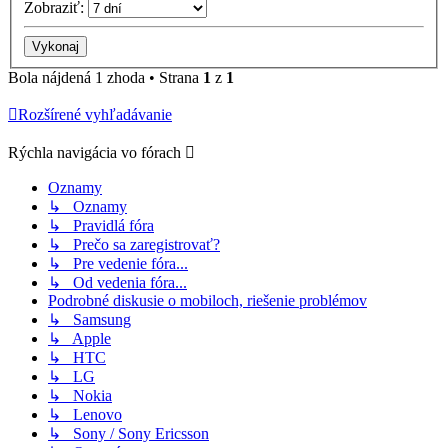
Zobraziť:
Bola nájdená 1 zhoda • Strana
1
z
1
Rozšírené vyhľadávanie
Rýchla navigácia vo fórach
Oznamy
↳ Oznamy
↳ Pravidlá fóra
↳ Prečo sa zaregistrovať?
↳ Pre vedenie fóra...
↳ Od vedenia fóra...
Podrobné diskusie o mobiloch, riešenie problémov
↳ Samsung
↳ Apple
↳ HTC
↳ LG
↳ Nokia
↳ Lenovo
↳ Sony / Sony Ericsson