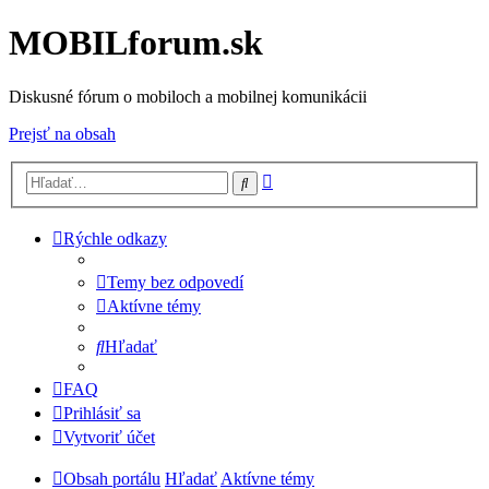
MOBILforum.sk
Diskusné fórum o mobiloch a mobilnej komunikácii
Prejsť na obsah
Rozšírené
Hľadať
vyhľadávanie
Rýchle odkazy
Temy bez odpovedí
Aktívne témy
Hľadať
FAQ
Prihlásiť sa
Vytvoriť účet
Obsah portálu
Hľadať
Aktívne témy