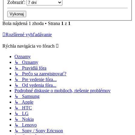
Zobraziť:
Bola nájdená 1 zhoda • Strana
1
z
1
Rozšírené vyhľadávanie
Rýchla navigácia vo fórach
Oznamy
↳ Oznamy
↳ Pravidlá fóra
↳ Prečo sa zaregistrovať?
↳ Pre vedenie fóra...
↳ Od vedenia fóra...
Podrobné diskusie o mobiloch, riešenie problémov
↳ Samsung
↳ Apple
↳ HTC
↳ LG
↳ Nokia
↳ Lenovo
↳ Sony / Sony Ericsson