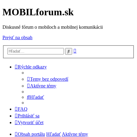
MOBILforum.sk
Diskusné fórum o mobiloch a mobilnej komunikácii
Prejsť na obsah
Rozšírené
Hľadať
vyhľadávanie
Rýchle odkazy
Temy bez odpovedí
Aktívne témy
Hľadať
FAQ
Prihlásiť sa
Vytvoriť účet
Obsah portálu
Hľadať
Aktívne témy