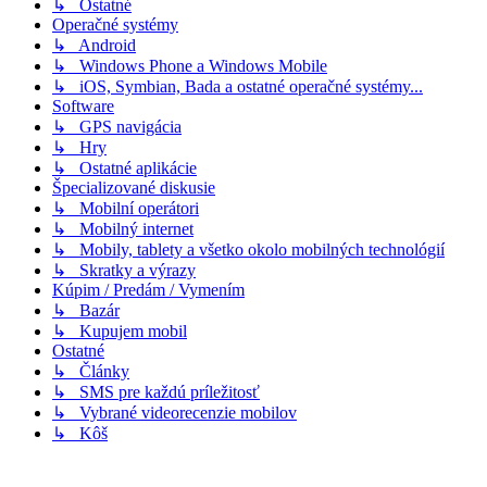
↳ Ostatné
Operačné systémy
↳ Android
↳ Windows Phone a Windows Mobile
↳ iOS, Symbian, Bada a ostatné operačné systémy...
Software
↳ GPS navigácia
↳ Hry
↳ Ostatné aplikácie
Špecializované diskusie
↳ Mobilní operátori
↳ Mobilný internet
↳ Mobily, tablety a všetko okolo mobilných technológií
↳ Skratky a výrazy
Kúpim / Predám / Vymením
↳ Bazár
↳ Kupujem mobil
Ostatné
↳ Články
↳ SMS pre každú príležitosť
↳ Vybrané videorecenzie mobilov
↳ Kôš