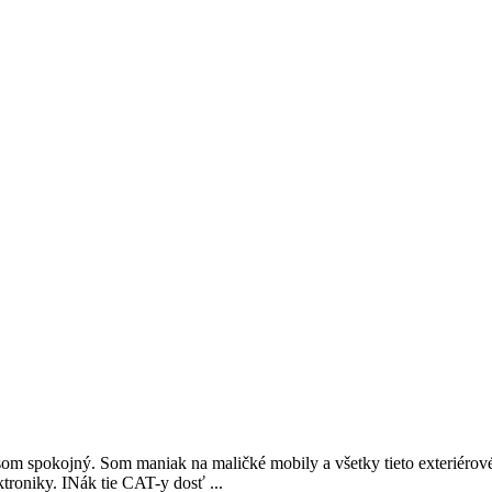
m spokojný. Som maniak na maličké mobily a všetky tieto exteriérové m
troniky. INák tie CAT-y dosť ...