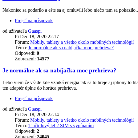
Nakoniec sa podarilo a ešte sa aj omluvili lebo niečo tam sa pokazilo.
Prejsť na príspevok
od užívateľa
Gaaspi
Pi Dec 18, 2020 22:17
Fórum:
Mobily, tablety a všetko okolo mobilných technológií
Téma:
Je normálne ak sa nabíjačka moc prehrieva?
Odpovedí:
0
Zobrazení:
14577
Je normálne ak sa nabíjačka moc prehrieva?
Lebo viem že všade kde vzniká energia tak sa to hreje aj iphony to hl
ten adaptér úplne do horúca prehrieva.
Prejsť na príspevok
od užívateľa
Gaaspi
Pi Dec 18, 2020 22:14
Fórum:
Mobily, tablety a všetko okolo mobilných technológií
Téma:
Tlačidlový tel 2 SIM s vypínaním
Odpovedí:
2
Zobrazení:
24045