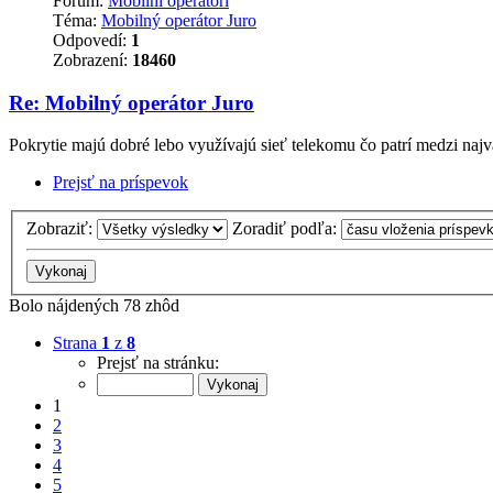
Fórum:
Mobilní operátori
Téma:
Mobilný operátor Juro
Odpovedí:
1
Zobrazení:
18460
Re: Mobilný operátor Juro
Pokrytie majú dobré lebo využívajú sieť telekomu čo patrí medzi najvä
Prejsť na príspevok
Zobraziť:
Zoradiť podľa:
Bolo nájdených 78 zhôd
Strana
1
z
8
Prejsť na stránku:
1
2
3
4
5