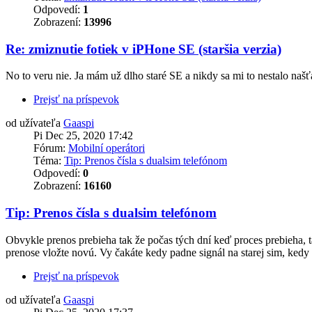
Odpovedí:
1
Zobrazení:
13996
Re: zmiznutie fotiek v iPHone SE (staršia verzia)
No to veru nie. Ja mám už dlho staré SE a nikdy sa mi to nestalo našť
Prejsť na príspevok
od užívateľa
Gaaspi
Pi Dec 25, 2020 17:42
Fórum:
Mobilní operátori
Téma:
Tip: Prenos čísla s dualsim telefónom
Odpovedí:
0
Zobrazení:
16160
Tip: Prenos čísla s dualsim telefónom
Obvykle prenos prebieha tak že počas tých dní keď proces prebieha, ta
prenose vložte novú. Vy čakáte kedy padne signál na starej sim, kedy 
Prejsť na príspevok
od užívateľa
Gaaspi