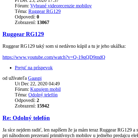
Pi Dec 25, 2020 17:37
Fórum:
Vybrané videorecenzie mobilov
Téma:
Ruggear RG129
Odpovedí:
0
Zobrazení:
13067
Ruggear RG129
Ruggear RG129 taký som si nedávno kúpil a tu je jeho ukážka:
https://www.youtube.com/watch?v=Q-19qQD9mdQ
Prejsť na príspevok
od užívateľa
Gaaspi
Ut Dec 22, 2020 04:49
Fórum:
Kupujem mobil
Téma:
Odolný telefón
Odpovedí:
2
Zobrazení:
15942
Re: Odolný telefón
Ja síce nejdem radiť, len napíšem že ja mám teraz Ruggear RG129 a so
pri náhodnom prezeraní primitívnych mobilov u jedného predajcu elek