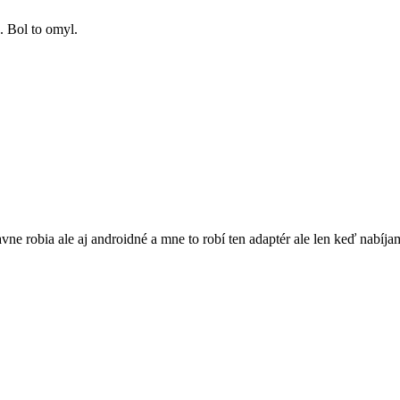
.. Bol to omyl.
avne robia ale aj androidné a mne to robí ten adaptér ale len keď nabíj