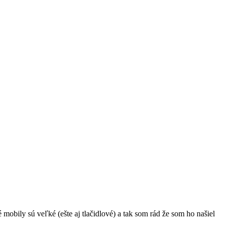
obily sú veľké (ešte aj tlačidlové) a tak som rád že som ho našiel