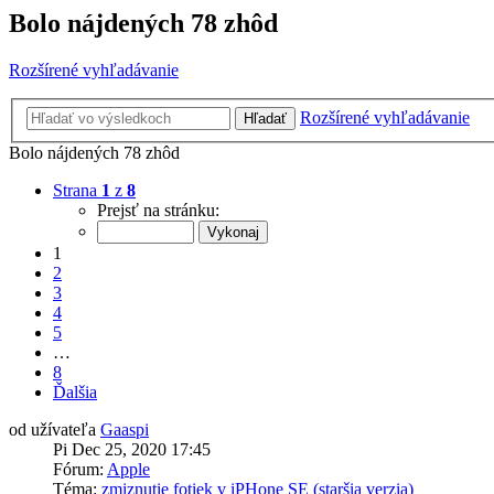
Bolo nájdených 78 zhôd
Rozšírené vyhľadávanie
Rozšírené vyhľadávanie
Hľadať
Bolo nájdených 78 zhôd
Strana
1
z
8
Prejsť na stránku:
1
2
3
4
5
…
8
Ďalšia
od užívateľa
Gaaspi
Pi Dec 25, 2020 17:45
Fórum:
Apple
Téma:
zmiznutie fotiek v iPHone SE (staršia verzia)