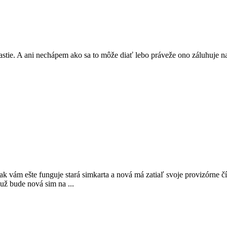
astie. A ani nechápem ako sa to môže diať lebo práveže ono záluhuje na
k vám ešte funguje stará simkarta a nová má zatiaľ svoje provizórne čí
už bude nová sim na ...