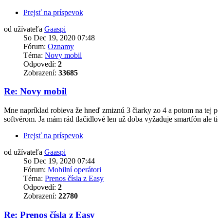
Prejsť na príspevok
od užívateľa
Gaaspi
So Dec 19, 2020 07:48
Fórum:
Oznamy
Téma:
Novy mobil
Odpovedí:
2
Zobrazení:
33685
Re: Novy mobil
Mne napríklad robieva že hneď zmiznú 3 čiarky zo 4 a potom na tej p
softvérom. Ja mám rád tlačidlové len už doba vyžaduje smartfón ale ti
Prejsť na príspevok
od užívateľa
Gaaspi
So Dec 19, 2020 07:44
Fórum:
Mobilní operátori
Téma:
Prenos čísla z Easy
Odpovedí:
2
Zobrazení:
22780
Re: Prenos čísla z Easy