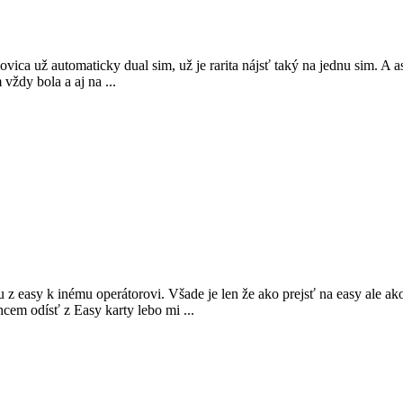
vica už automaticky dual sim, už je rarita nájsť taký na jednu sim. A as
ždy bola a aj na ...
 easy k inému operátorovi. Všade je len že ako prejsť na easy ale ako
cem odísť z Easy karty lebo mi ...