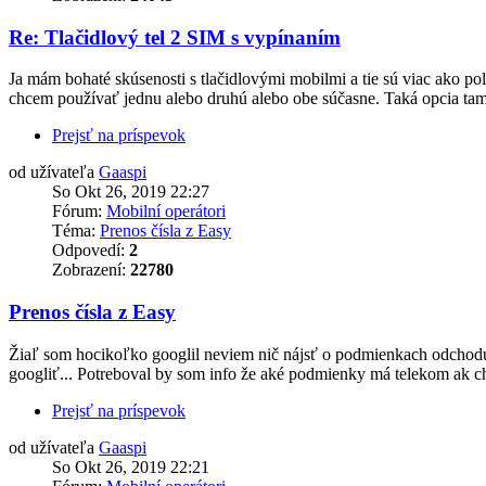
Re: Tlačidlový tel 2 SIM s vypínaním
Ja mám bohaté skúsenosti s tlačidlovými mobilmi a tie sú viac ako polo
chcem používať jednu alebo druhú alebo obe súčasne. Taká opcia tam v
Prejsť na príspevok
od užívateľa
Gaaspi
So Okt 26, 2019 22:27
Fórum:
Mobilní operátori
Téma:
Prenos čísla z Easy
Odpovedí:
2
Zobrazení:
22780
Prenos čísla z Easy
Žiaľ som hocikoľko googlil neviem nič nájsť o podmienkach odchodu z
googliť... Potreboval by som info že aké podmienky má telekom ak ch
Prejsť na príspevok
od užívateľa
Gaaspi
So Okt 26, 2019 22:21