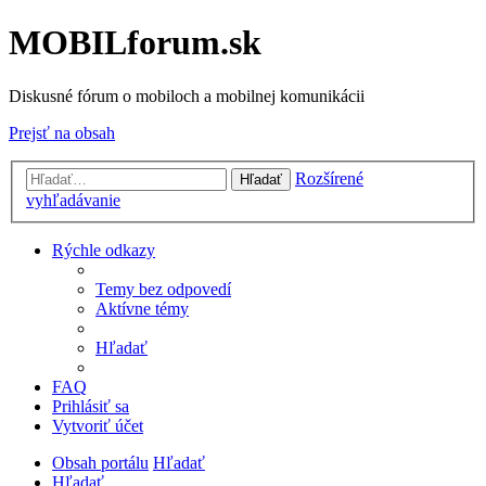
MOBILforum.sk
Diskusné fórum o mobiloch a mobilnej komunikácii
Prejsť na obsah
Rozšírené
Hľadať
vyhľadávanie
Rýchle odkazy
Temy bez odpovedí
Aktívne témy
Hľadať
FAQ
Prihlásiť sa
Vytvoriť účet
Obsah portálu
Hľadať
Hľadať