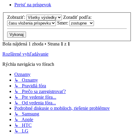
Prejsť na príspevok
Zobraziť:
Zoradiť podľa:
Smer:
Bola nájdená 1 zhoda • Strana
1
z
1
Rozšírené vyhľadávanie
Rýchla navigácia vo fórach
Oznamy
↳ Oznamy
↳ Pravidlá fóra
↳ Prečo sa zaregistrovať?
↳ Pre vedenie fóra...
↳ Od vedenia fóra...
Podrobné diskusie o mobiloch, riešenie problémov
↳ Samsung
↳ Apple
↳ HTC
↳ LG