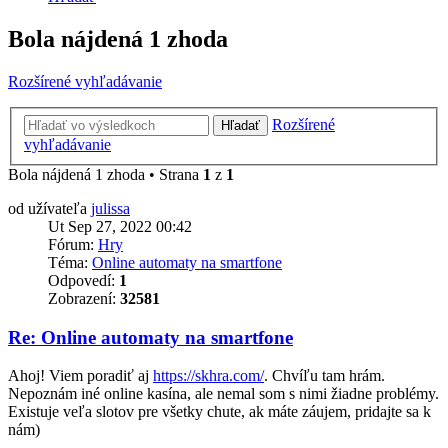
Bola nájdená 1 zhoda
Rozšírené vyhľadávanie
Rozšírené
Hľadať
vyhľadávanie
Bola nájdená 1 zhoda • Strana
1
z
1
od užívateľa
julissa
Ut Sep 27, 2022 00:42
Fórum:
Hry
Téma:
Online automaty na smartfone
Odpovedí:
1
Zobrazení:
32581
Re: Online automaty na smartfone
Ahoj! Viem poradiť aj
https://skhra.com/
. Chvíľu tam hrám.
Nepoznám iné online kasína, ale nemal som s nimi žiadne problémy.
Existuje veľa slotov pre všetky chute, ak máte záujem, pridajte sa k
nám)