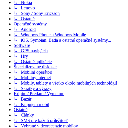
↳ Nokia
↳ Lenovo
↳ Sony / Sony Ericsson
↳ Ostatné
Operačné systémy
↳ Android
↳ Windows Phone a Windows Mobile
↳ iOS, Symbian, Bada a ostatné operačné systémy...
Software
↳ GPS navigácia
↳ Hry
↳ Ostatné aplikácie
Špecializované diskusie
↳ Mobilní operátori
↳ Mobilný internet
↳ Mobily, tablety a všetko okolo mobilných technológií
↳ Skratky a výrazy
Kúpim / Predám / Vymením
↳ Bazár
↳ Kupujem mobil
Ostatné
↳ Články
↳ SMS pre každú príležitosť
↳ Vybrané videorecenzie mobilov