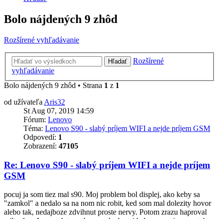
Bolo nájdených 9 zhôd
Rozšírené vyhľadávanie
Rozšírené
Hľadať
vyhľadávanie
Bolo nájdených 9 zhôd • Strana
1
z
1
od užívateľa
Aris32
St Aug 07, 2019 14:59
Fórum:
Lenovo
Téma:
Lenovo S90 - slabý príjem WIFI a nejde príjem GSM
Odpovedí:
1
Zobrazení:
47105
Re: Lenovo S90 - slabý príjem WIFI a nejde príjem
GSM
pocuj ja som tiez mal s90. Moj problem bol displej, ako keby sa
"zamkol" a nedalo sa na nom nic robit, ked som mal dolezity hovor
alebo tak, nedajboze zdvihnut proste nervy. Potom zrazu haproval