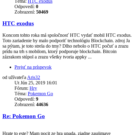
Téma:
HTC exodus
Odpovedí:
0
Zobrazení:
50469
HTC exodus
Koncom tohto roka má spoločnosť HTC vydať mobil HTC exodus.
Toto zariadenie by malo podporiť technológiu Blockchain. zdroj Ja
sa pýtam, je toto strela do tmy? Dlho nebolo o HTC počuť a zrazu
prídu na trh s mobilom, ktorý podporuje blockchain. Bitcoin
zázrakom stúpol a zrazu všetky tvoria appky ...
Prejsť na príspevok
od užívateľa
Aris32
Ut Jún 25, 2019 16:01
Fórum:
Hry
Téma:
Pokemon Go
Odpovedí:
9
Zobrazení:
44636
Re: Pokemon Go
Hrate to este? Mam pocit ze hra upada, ziadne zaujimave