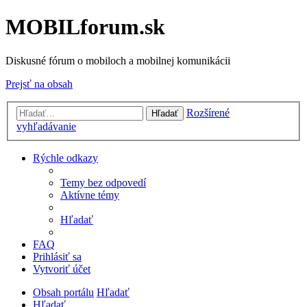
MOBILforum.sk
Diskusné fórum o mobiloch a mobilnej komunikácii
Prejsť na obsah
Rozšírené
Hľadať
vyhľadávanie
Rýchle odkazy
Temy bez odpovedí
Aktívne témy
Hľadať
FAQ
Prihlásiť sa
Vytvoriť účet
Obsah portálu
Hľadať
Hľadať