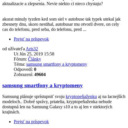
aktualizacie a zlepsenia. Nevie niekto ci nieco chystaju?
akurat minuly tyzden ked som siel v autobuse tak typek utekal jak
zbesnety dnu, skoro nestihal, autobusar mu otvoril dvere, on cely
cas do telefonu, pred seba, do telefonu, pred ...
Prejsť na príspevok
od užívateľa
Aris32
Ut Jún 25, 2019 15:58
Fórum:
Články
Téma:
samsung smartfony a kryptomeny
Odpovedí:
0
Zobrazení:
49604
samsung smartfony a kryptomeny
Samsung plánuje sprístupniť svoju
kryptopeňaženku
aj na lacnejších
modeloch.. Dobré správy, priatelia, kryptopeňaženka nebude
dostupná len na Samsung Galaxy s10 a to aj len v niektorých
krajinách.
Prejsť na príspevok