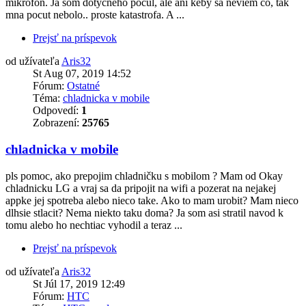
mikrofon. Ja som dotycneho pocul, ale ani keby sa neviem co, tak
mna pocut nebolo.. proste katastrofa. A ...
Prejsť na príspevok
od užívateľa
Aris32
St Aug 07, 2019 14:52
Fórum:
Ostatné
Téma:
chladnicka v mobile
Odpovedí:
1
Zobrazení:
25765
chladnicka v mobile
pls pomoc, ako prepojim chladničku s mobilom ? Mam od Okay
chladnicku LG a vraj sa da pripojit na wifi a pozerat na nejakej
appke jej spotreba alebo nieco take. Ako to mam urobit? Mam nieco
dlhsie stlacit? Nema niekto taku doma? Ja som asi stratil navod k
tomu alebo ho nechtiac vyhodil a teraz ...
Prejsť na príspevok
od užívateľa
Aris32
St Júl 17, 2019 12:49
Fórum:
HTC