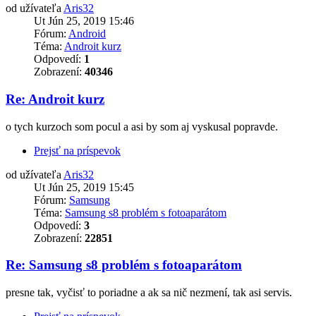
od užívateľa
Aris32
Ut Jún 25, 2019 15:46
Fórum:
Android
Téma:
Androit kurz
Odpovedí:
1
Zobrazení:
40346
Re: Androit kurz
o tych kurzoch som pocul a asi by som aj vyskusal popravde.
Prejsť na príspevok
od užívateľa
Aris32
Ut Jún 25, 2019 15:45
Fórum:
Samsung
Téma:
Samsung s8 problém s fotoaparátom
Odpovedí:
3
Zobrazení:
22851
Re: Samsung s8 problém s fotoaparátom
presne tak, vyčisť to poriadne a ak sa nič nezmení, tak asi servis.