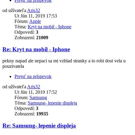
Prejsť na príspevok
od užívateľa
Aris32
Ut Jún 11, 2019 17:53
Fórum:
Apple
Téma:
Kryt na mobil - Iphone
Odpovedí:
3
Zobrazení:
21009
Re: Kryt na mobil - Iphone
pekny napad ale nepaci sa mi vzhlad stranky a to robi dost vela u
pouzivatela
Prejsť na príspevok
od užívateľa
Aris32
Ut Jún 11, 2019 17:52
Fórum:
Samsung
Téma:
Samsung- lepenie displeja
Odpovedí:
3
Zobrazení:
19935
Re: Samsung- lepenie displeja