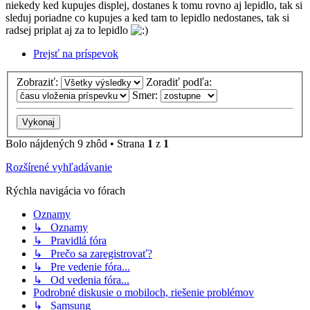
niekedy ked kupujes displej, dostanes k tomu rovno aj lepidlo, tak si
sleduj poriadne co kupujes a ked tam to lepidlo nedostanes, tak si
radsej priplat aj za to lepidlo
Prejsť na príspevok
Zobraziť:
Zoradiť podľa:
Smer:
Bolo nájdených 9 zhôd • Strana
1
z
1
Rozšírené vyhľadávanie
Rýchla navigácia vo fórach
Oznamy
↳ Oznamy
↳ Pravidlá fóra
↳ Prečo sa zaregistrovať?
↳ Pre vedenie fóra...
↳ Od vedenia fóra...
Podrobné diskusie o mobiloch, riešenie problémov
↳ Samsung