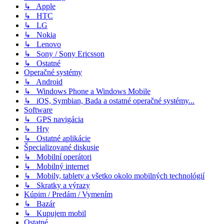
↳ Apple
↳ HTC
↳ LG
↳ Nokia
↳ Lenovo
↳ Sony / Sony Ericsson
↳ Ostatné
Operačné systémy
↳ Android
↳ Windows Phone a Windows Mobile
↳ iOS, Symbian, Bada a ostatné operačné systémy...
Software
↳ GPS navigácia
↳ Hry
↳ Ostatné aplikácie
Špecializované diskusie
↳ Mobilní operátori
↳ Mobilný internet
↳ Mobily, tablety a všetko okolo mobilných technológií
↳ Skratky a výrazy
Kúpim / Predám / Vymením
↳ Bazár
↳ Kupujem mobil
Ostatné