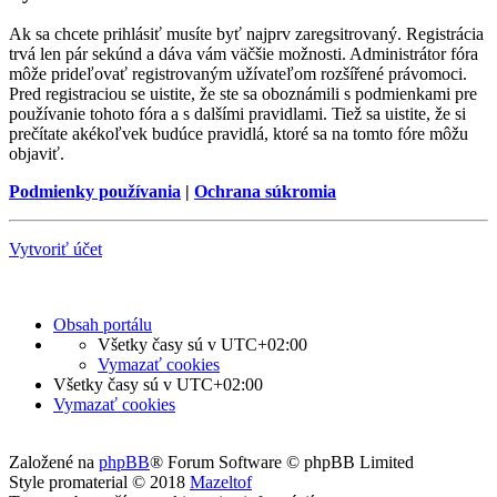
Ak sa chcete prihlásiť musíte byť najprv zaregsitrovaný. Registrácia
trvá len pár sekúnd a dáva vám väčšie možnosti. Administrátor fóra
môže prideľovať registrovaným užívateľom rozšířené právomoci.
Pred registraciou se uistite, že ste sa oboznámili s podmienkami pre
používanie tohoto fóra a s dalšími pravidlami. Tiež sa uistite, že si
prečítate akékoľvek budúce pravidlá, ktoré sa na tomto fóre môžu
objaviť.
Podmienky používania
|
Ochrana súkromia
Vytvoriť účet
Obsah portálu
Všetky časy sú v
UTC+02:00
Vymazať cookies
Všetky časy sú v
UTC+02:00
Vymazať cookies
Založené na
phpBB
® Forum Software © phpBB Limited
Style promaterial © 2018
Mazeltof