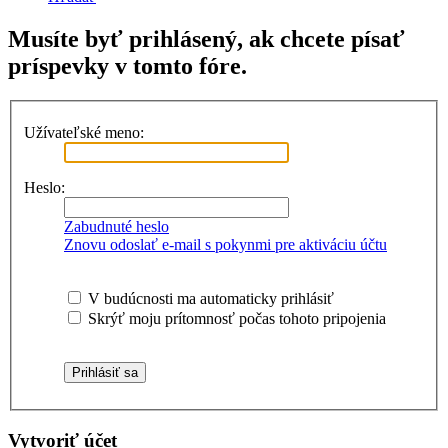
Musíte byť prihlásený, ak chcete písať
príspevky v tomto fóre.
Užívateľské meno:
Heslo:
Zabudnuté heslo
Znovu odoslať e-mail s pokynmi pre aktiváciu účtu
V budúcnosti ma automaticky prihlásiť
Skrýť moju prítomnosť počas tohoto pripojenia
Vytvoriť účet