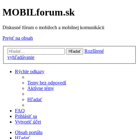
MOBILforum.sk
Diskusné fórum o mobiloch a mobilnej komunikácii
Prejsť na obsah
Rozšírené
Hľadať
vyhľadávanie
Rýchle odkazy
Temy bez odpovedí
Aktívne témy
Hľadať
FAQ
Prihlásiť sa
Vytvoriť účet
Obsah portálu
Hľadať