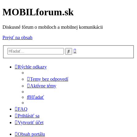
MOBILforum.sk
Diskusné fórum o mobiloch a mobilnej komunikácii
Prejsť na obsah
Rozšírené
Hľadať
vyhľadávanie
Rýchle odkazy
Temy bez odpovedí
Aktívne témy
Hľadať
FAQ
Prihlásiť sa
Vytvoriť účet
Obsah portálu