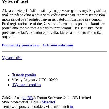
Vytvoriť účet
Ak sa chcete prihlásiť musíte byť najprv zaregsitrovaný. Registrácia
trvá len pár sekúnd a dáva vám väčšie možnosti. Administrátor fóra
môže prideľovať registrovaným užívateľom rozšířené právomoci.
Pred registraciou se uistite, že ste sa oboznámili s podmienkami pre
používanie tohoto fóra a s dalšími pravidlami. Tiež sa uistite, že si
prečítate akékoľvek budúce pravidlá, ktoré sa na tomto fóre môžu
objaviť.
Podmienky používania
|
Ochrana súkromia
Vytvoriť účet
Obsah portálu
Všetky časy sú v
UTC+02:00
Vymazať cookies
Založené na
phpBB
® Forum Software © phpBB Limited
Style promaterial © 2018
Mazeltof
Tento web používa cookies, viac informácií
tu
.