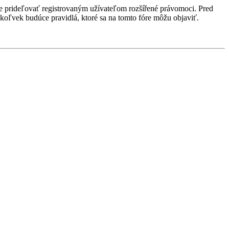
ôže prideľovať registrovaným užívateľom rozšířené právomoci. Pred
 akékoľvek budúce pravidlá, ktoré sa na tomto fóre môžu objaviť.