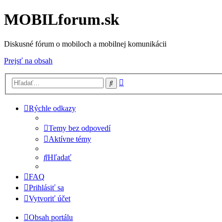
MOBILforum.sk
Diskusné fórum o mobiloch a mobilnej komunikácii
Prejsť na obsah
Rozšírené
Hľadať
vyhľadávanie
Rýchle odkazy
Temy bez odpovedí
Aktívne témy
Hľadať
FAQ
Prihlásiť sa
Vytvoriť účet
Obsah portálu