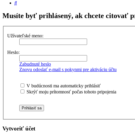
Hľadať
Musíte byť prihlásený, ak chcete citovať p
Užívateľské meno:
Heslo:
Zabudnuté heslo
Znovu odoslať e-mail s pokynmi pre aktiváciu účtu
V budúcnosti ma automaticky prihlásiť
Skrýť moju prítomnosť počas tohoto pripojenia
Vytvoriť účet