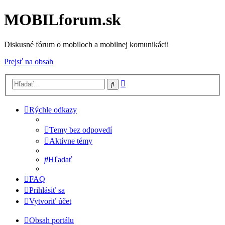
MOBILforum.sk
Diskusné fórum o mobiloch a mobilnej komunikácii
Prejsť na obsah
Rozšírené
Hľadať
vyhľadávanie
Rýchle odkazy
Temy bez odpovedí
Aktívne témy
Hľadať
FAQ
Prihlásiť sa
Vytvoriť účet
Obsah portálu