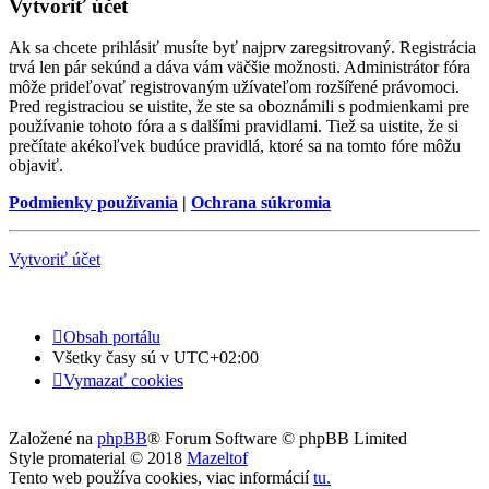
Vytvoriť účet
Ak sa chcete prihlásiť musíte byť najprv zaregsitrovaný. Registrácia
trvá len pár sekúnd a dáva vám väčšie možnosti. Administrátor fóra
môže prideľovať registrovaným užívateľom rozšířené právomoci.
Pred registraciou se uistite, že ste sa oboznámili s podmienkami pre
používanie tohoto fóra a s dalšími pravidlami. Tiež sa uistite, že si
prečítate akékoľvek budúce pravidlá, ktoré sa na tomto fóre môžu
objaviť.
Podmienky používania
|
Ochrana súkromia
Vytvoriť účet
Obsah portálu
Všetky časy sú v
UTC+02:00
Vymazať cookies
Založené na
phpBB
® Forum Software © phpBB Limited
Style promaterial © 2018
Mazeltof
Tento web používa cookies, viac informácií
tu
.