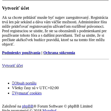
Vytvoriť účet
Ak sa chcete prihlásiť musíte byť najprv zaregsitrovaný. Registrácia
trvá len pár sekúnd a dáva vám väčšie možnosti. Administrátor fóra
môže prideľovať registrovaným užívateľom rozšířené právomoci.
Pred registraciou se uistite, že ste sa oboznámili s podmienkami pre
používanie tohoto fóra a s dalšími pravidlami. Tiež sa uistite, že si
prečítate akékoľvek budúce pravidlá, ktoré sa na tomto fóre môžu
objaviť.
Podmienky používania
|
Ochrana súkromia
Vytvoriť účet
Obsah portálu
Všetky časy sú v
UTC+02:00
Vymazať cookies
Založené na
phpBB
® Forum Software © phpBB Limited
Style promaterial © 2018
Mazeltof