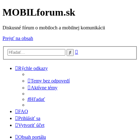
MOBILforum.sk
Diskusné fórum o mobiloch a mobilnej komunikácii
Prejsť na obsah
Rozšírené
Hľadať
vyhľadávanie
Rýchle odkazy
Temy bez odpovedí
Aktívne témy
Hľadať
FAQ
Prihlásiť sa
Vytvoriť účet
Obsah portálu