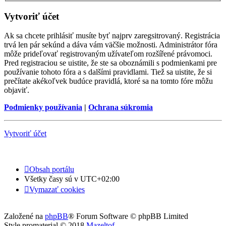
Vytvoriť účet
Ak sa chcete prihlásiť musíte byť najprv zaregsitrovaný. Registrácia
trvá len pár sekúnd a dáva vám väčšie možnosti. Administrátor fóra
môže prideľovať registrovaným užívateľom rozšířené právomoci.
Pred registraciou se uistite, že ste sa oboznámili s podmienkami pre
používanie tohoto fóra a s dalšími pravidlami. Tiež sa uistite, že si
prečítate akékoľvek budúce pravidlá, ktoré sa na tomto fóre môžu
objaviť.
Podmienky používania
|
Ochrana súkromia
Vytvoriť účet
Obsah portálu
Všetky časy sú v
UTC+02:00
Vymazať cookies
Založené na
phpBB
® Forum Software © phpBB Limited
Style promaterial © 2018
Mazeltof