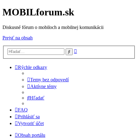
MOBILforum.sk
Diskusné fórum o mobiloch a mobilnej komunikácii
Prejsť na obsah
Rozšírené
Hľadať
vyhľadávanie
Rýchle odkazy
Temy bez odpovedí
Aktívne témy
Hľadať
FAQ
Prihlásiť sa
Vytvoriť účet
Obsah portálu