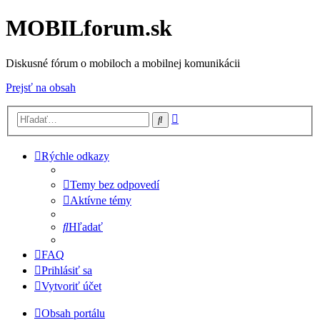
MOBILforum.sk
Diskusné fórum o mobiloch a mobilnej komunikácii
Prejsť na obsah
Rozšírené
Hľadať
vyhľadávanie
Rýchle odkazy
Temy bez odpovedí
Aktívne témy
Hľadať
FAQ
Prihlásiť sa
Vytvoriť účet
Obsah portálu