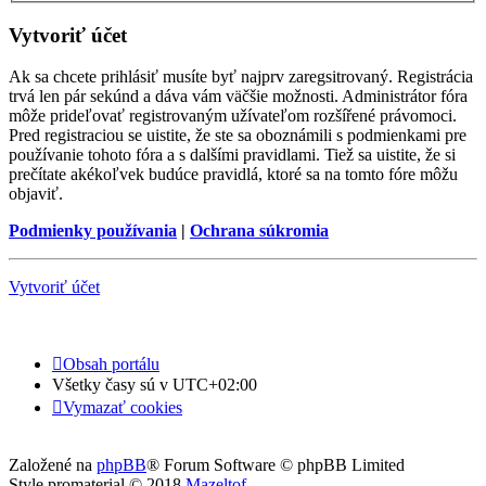
Vytvoriť účet
Ak sa chcete prihlásiť musíte byť najprv zaregsitrovaný. Registrácia
trvá len pár sekúnd a dáva vám väčšie možnosti. Administrátor fóra
môže prideľovať registrovaným užívateľom rozšířené právomoci.
Pred registraciou se uistite, že ste sa oboznámili s podmienkami pre
používanie tohoto fóra a s dalšími pravidlami. Tiež sa uistite, že si
prečítate akékoľvek budúce pravidlá, ktoré sa na tomto fóre môžu
objaviť.
Podmienky používania
|
Ochrana súkromia
Vytvoriť účet
Obsah portálu
Všetky časy sú v
UTC+02:00
Vymazať cookies
Založené na
phpBB
® Forum Software © phpBB Limited
Style promaterial © 2018
Mazeltof